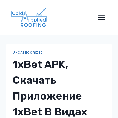
Skip
to
content
UNCATEGORIZED
1xBet APK,
Скачать
Приложение
1xBet В Видах