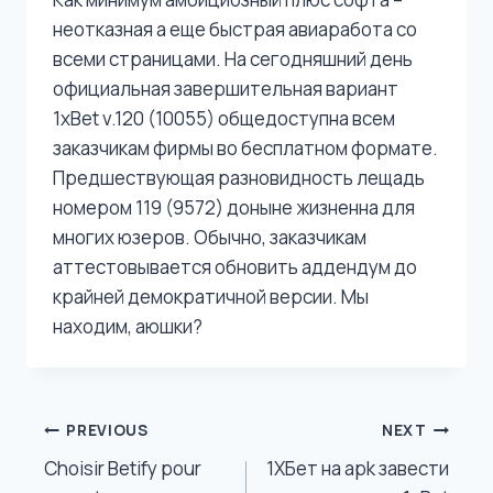
неотказная а еще быстрая авиаработа со
всеми страницами. На сегодняшний день
официальная завершительная вариант
1xBet v.120 (10055) общедоступна всем
заказчикам фирмы во бесплатном формате.
Предшествующая разновидность лещадь
номером 119 (9572) доныне жизненна для
многих юзеров. Обычно, заказчикам
аттестовывается обновить аддендум до
крайней демократичной версии. Мы
находим, аюшки?
Post
PREVIOUS
NEXT
Choisir Betify pour
1ХБет на apk завести
Navigation