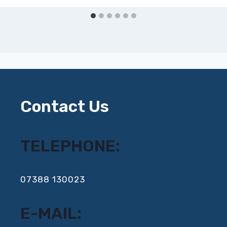
Contact Us
TELEPHONE:
‍07388 130023
E-MAIL: