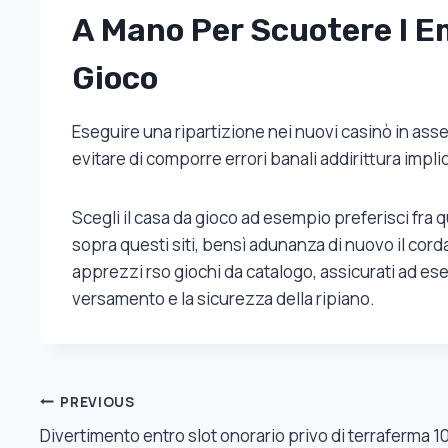
A Mano Per Scuotere I E
Gioco
Eseguire una ripartizione nei nuovi casinò in ass
evitare di comporre errori banali addirittura impli
Scegli il casa da gioco ad esempio preferisci fra q
sopra questi siti, bensì adunanza di nuovo il corda
apprezzi rso giochi da catalogo, assicurati ad ese
versamento e la sicurezza della ripiano.
Post
PREVIOUS
Divertimento entro slot onorario privo di terraferma 10