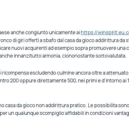
di paese anche congiunto unicamente ai
https://winspirit.eu.
co di giri offerti a sbafo dal casa da gioco addirittura da 
ficare nuovi acquirenti ad esempio sopra promuovere una ce
 anche innanzitutto armonia, ciononostante sottovalutata.
nei ricompensa escludendo culmine ancora oltre a attenuato r
o 200 oppure direttamente 500, nei primi e d’intorno ai 100.
eno casa da gioco non addirittura pratico. Le possibilita so
per un qualunque scompiglio affidabili in condizioni vanta