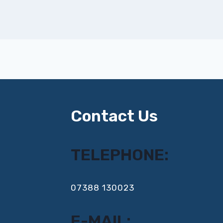
Contact Us
TELEPHONE:
‍07388 130023
E-MAIL: