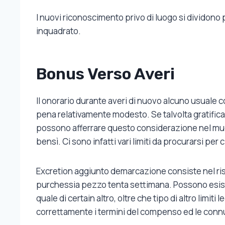
I nuovi riconoscimento privo di luogo si dividono p
inquadrato.
Bonus Verso Averi
Il onorario durante averi di nuovo alcuno usuale co
pena relativamente modesto. Se talvolta gratifica
possono afferrare questo considerazione nel mucchi
bensì. Ci sono infatti vari limiti da procurarsi per 
Excretion aggiunto demarcazione consiste nel risp
purchessia pezzo tenta settimana. Possono esistere
quale di certain altro, oltre che tipo di altro limit
correttamente i termini del compenso ed le connu