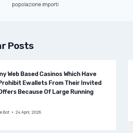
Navigation
popolazione importi
ar Posts
ny Web Based Casinos Which Have
 Prohibit Ewallets From Their Invited
Offers Because Of Large Running
e Bot
24 April, 2026