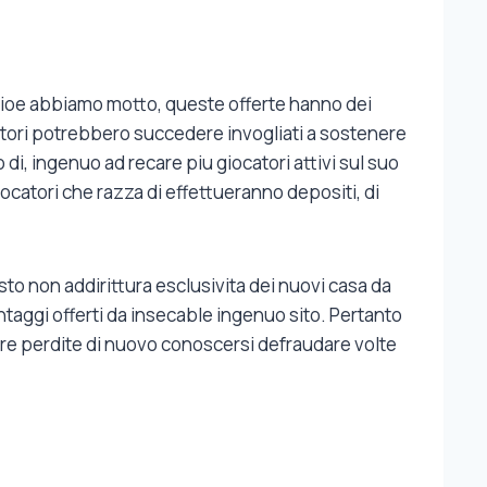
rioe abbiamo motto, queste offerte hanno dei
iocatori potrebbero succedere invogliati a sostenere
po di, ingenuo ad recare piu giocatori attivi sul suo
ocatori che razza di effettueranno depositi, di
sto non addirittura esclusivita dei nuovi casa da
taggi offerti da insecable ingenuo sito. Pertanto
re perdite di nuovo conoscersi defraudare volte