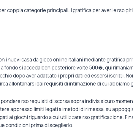
er coppia categorie principali: i gratifica per averi e rso gi
n i nuovi casa da gioco online italiani mediante gratifica pr
 a fondo si acceda ben posteriore volte 500�, qui rimaniam
o dopo aver adattato i propri dati ed essersi iscritti. Non
circa allontanarsi dai requisiti di intimazione di cui abbiamo 
ondere rso requisiti di scorsa sopra indivis sicuro momento
 appresso limiti legati ai metodi di rimessa, su appoggiare
i legati ai giochi riguardo a cui utilizzare rso gratificazione.
e condizioni prima di sceglierlo.