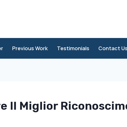
er
Previous Work
Testimonials
Contact U
e Il Miglior Riconoscim