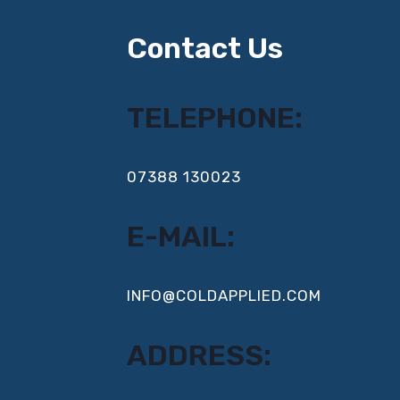
Contact Us
TELEPHONE:
‍07388 130023
E-MAIL:
INFO@COLDAPPLIED.COM
ADDRESS: