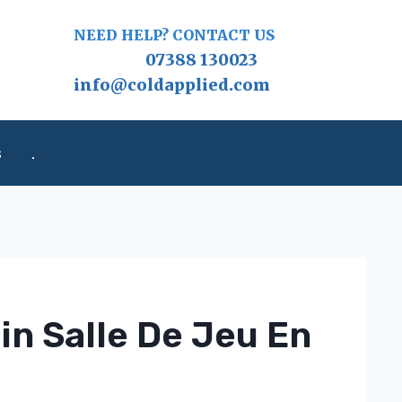
NEED HELP? CONTACT US
07388 130023
info@coldapplied.com
s
.
oin Salle De Jeu En