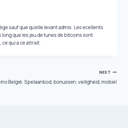
ge sauf que qu’elle levant admis. Les ecellents
 long que les jeu de tunes de bitcoins sont
e qui a ce attrait.
NEXT
no België: Spelaanbod, bonussen, veiligheid, mobiel