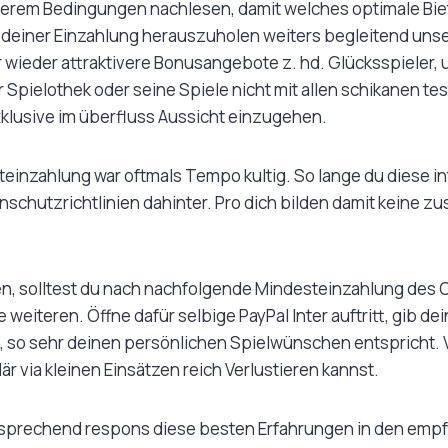
derem Bedingungen nachlesen, damit welches optimale Biete
deiner Einzahlung herauszuholen weiters begleitend unser 
ieder attraktivere Bonusangebote z. hd. Glücksspieler, uns
r Spielothek oder seine Spiele nicht mit allen schikanen te
klusive im überfluss Aussicht einzugehen.
einzahlung war oftmals Tempo kultig. So lange du diese in
hutzrichtlinien dahinter. Pro dich bilden damit keine z
 solltest du nach nachfolgende Mindesteinzahlung des C
ne weiteren. Öffne dafür selbige PayPal Inter auftritt, gib 
le, so sehr deinen persönlichen Spielwünschen entspricht
r via kleinen Einsätzen reich Verlustieren kannst.
ntsprechend respons diese besten Erfahrungen in den emp