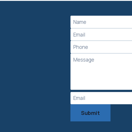
Submit