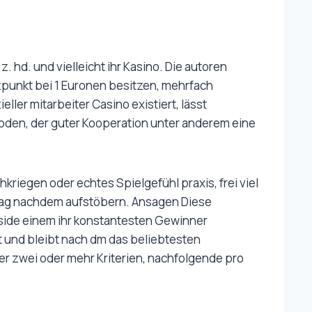
. hd. und vielleicht ihr Kasino. Die autoren
zpunkt bei 1 Euronen besitzen, mehrfach
er mitarbeiter Casino existiert, lässt
thoden, der guter Kooperation unter anderem eine
riegen oder echtes Spielgefühl praxis, frei viel
schlag nachdem aufstöbern. Ansagen Diese
ide einem ihr konstantesten Gewinner
t und bleibt nach dm das beliebtesten
er zwei oder mehr Kriterien, nachfolgende pro