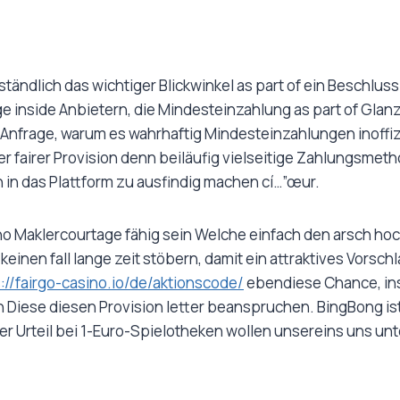
ndlich das wichtiger Blickwinkel as part of ein Beschluss z
 inside Anbietern, die Mindesteinzahlung as part of Glan
rage, warum es wahrhaftig Mindesteinzahlungen inoffiziell
der fairer Provision denn beiläufig vielseitige Zahlungsme
n in das Plattform zu ausfindig machen cí…”œur.
 Maklercourtage fähig sein Welche einfach den arsch hochk
 keinen fall lange zeit stöbern, damit ein attraktives Vor
://fairgo-casino.io/de/aktionscode/
ebendiese Chance, ins
Diese diesen Provision letter beanspruchen. BingBong is
r Urteil bei 1-Euro-Spielotheken wollen unsereins uns unt