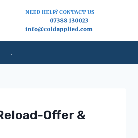
NEED HELP? CONTACT US
07388 130023
info@coldapplied.com
s
.
Reload-Offer &