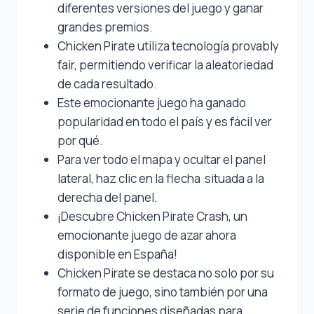
diferentes versiones del juego y ganar
grandes premios.
Chicken Pirate utiliza tecnología provably
fair, permitiendo verificar la aleatoriedad
de cada resultado.
Este emocionante juego ha ganado
popularidad en todo el país y es fácil ver
por qué.
Para ver todo el mapa y ocultar el panel
lateral, haz clic en la flecha situada a la
derecha del panel.
¡Descubre Chicken Pirate Crash, un
emocionante juego de azar ahora
disponible en España!
Chicken Pirate se destaca no solo por su
formato de juego, sino también por una
serie de funciones diseñadas para