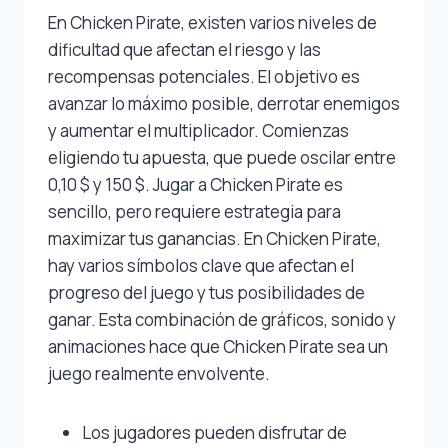
En Chicken Pirate, existen varios niveles de
dificultad que afectan el riesgo y las
recompensas potenciales. El objetivo es
avanzar lo máximo posible, derrotar enemigos
y aumentar el multiplicador. Comienzas
eligiendo tu apuesta, que puede oscilar entre
0,10 $ y 150 $. Jugar a Chicken Pirate es
sencillo, pero requiere estrategia para
maximizar tus ganancias. En Chicken Pirate,
hay varios símbolos clave que afectan el
progreso del juego y tus posibilidades de
ganar. Esta combinación de gráficos, sonido y
animaciones hace que Chicken Pirate sea un
juego realmente envolvente.
Los jugadores pueden disfrutar de