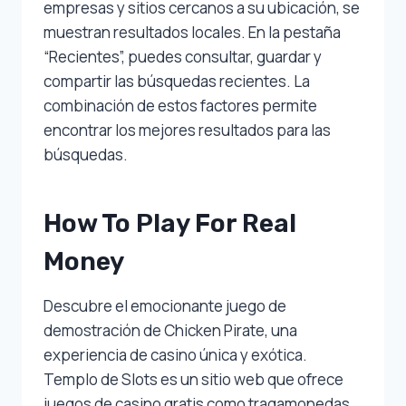
empresas y sitios cercanos a su ubicación, se
muestran resultados locales. En la pestaña
“Recientes”, puedes consultar, guardar y
compartir las búsquedas recientes. La
combinación de estos factores permite
encontrar los mejores resultados para las
búsquedas.
How To Play For Real
Money
Descubre el emocionante juego de
demostración de Chicken Pirate, una
experiencia de casino única y exótica.
Templo de Slots es un sitio web que ofrece
juegos de casino gratis como tragamonedas,