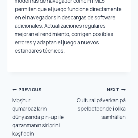
modernas de navegador como HTML5
permiten que el juego funcione directamente
en el navegador sin descargas de software
adicionales. Actualizaciones regulares
mejoran el rendimiento, corrigen posibles
errores y adaptan el juego a nuevos
estándares técnicos.
Post
PREVIOUS
NEXT
Məşhur
Cultural påverkan på
Navigation
qumarbazların
spelbeteende i olika
dünyasında pin-up ilə
samhällen
qazanmanın sirlərini
kəşf edin