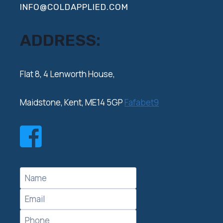
INFO@COLDAPPLIED.COM
ADDRESS:
‍Flat 8, 4 Lenworth House,
Maidstone, Kent, ME14 5GP
Fafabet9