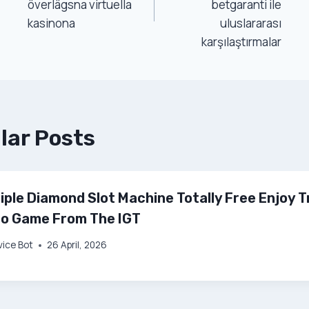
överlägsna virtuella
betgaranti ile
kasinona
uluslararası
karşılaştırmalar
lar Posts
iple Diamond Slot Machine Totally Free Enjoy Tr
eo Game From The IGT
vice Bot
26 April, 2026