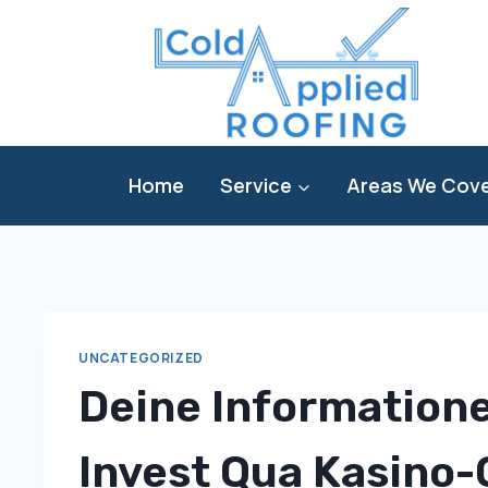
Skip
to
content
Home
Service
Areas We Cov
UNCATEGORIZED
Deine Information
Invest Qua Kasino