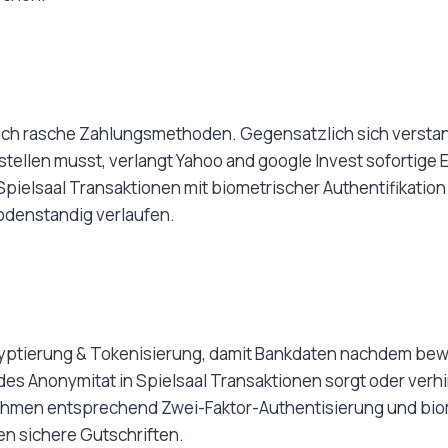
nach rasche Zahlungsmethoden. Gegensatzlich sich verstan
tellen musst, verlangt Yahoo and google Invest sofortige 
Spielsaal Transaktionen mit biometrischer Authentifikation
odenstandig verlaufen.
-Kryptierung & Tokenisierung, damit Bankdaten nachdem b
edes Anonymitat in Spielsaal Transaktionen sorgt oder verh
ahmen entsprechend Zwei-Faktor-Authentisierung und biom
n sichere Gutschriften.