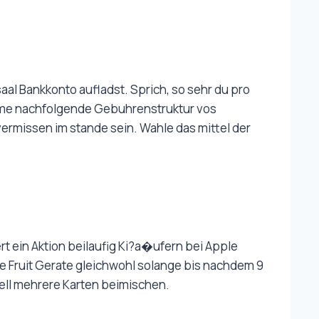
aal Bankkonto aufladst. Sprich, so sehr du pro
ahme nachfolgende Gebuhrenstruktur vos
rmissen im stande sein. Wahle das mittel der
t ein Aktion beilaufig Ki?a�ufern bei Apple
e Fruit Gerate gleichwohl solange bis nachdem 9
iell mehrere Karten beimischen.