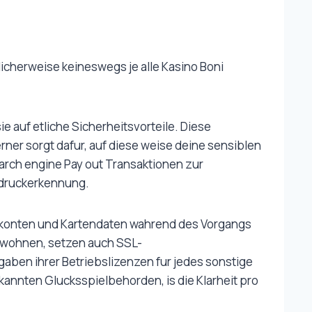
icherweise keineswegs je alle Kasino Boni
 auf etliche Sicherheitsvorteile. Diese
rner sorgt dafur, auf diese weise deine sensiblen
rch engine Pay out Transaktionen zur
bdruckerkennung.
kkonten und Kartendaten wahrend des Vorgangs
ewohnen, setzen auch SSL-
aben ihrer Betriebslizenzen fur jedes sonstige
annten Glucksspielbehorden, is die Klarheit pro