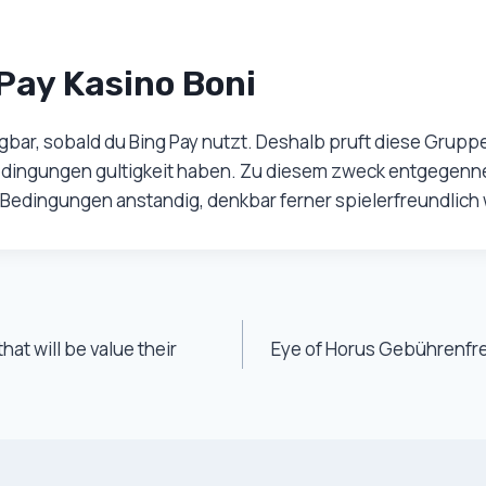
Pay Kasino Boni
bar, sobald du Bing Pay nutzt. Deshalb pruft diese Grupp
edingungen gultigkeit haben. Zu diesem zweck entgegen
ge Bedingungen anstandig, denkbar ferner spielerfreundlich
at will be value their
Eye of Horus Gebührenfrei