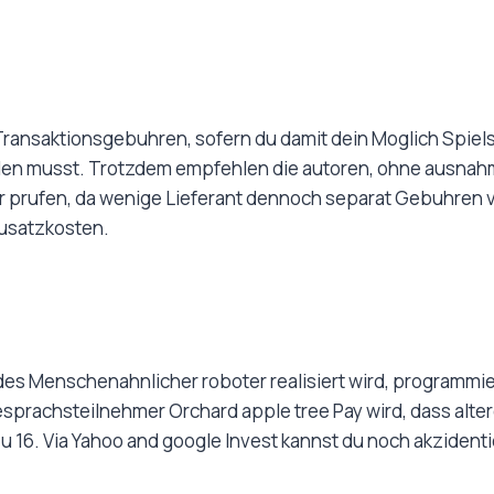
Transaktionsgebuhren, sofern du damit dein Moglich Spiels
eilen musst. Trotzdem empfehlen die autoren, ohne ausn
 prufen, da wenige Lieferant dennoch separat Gebuhren ve
Zusatzkosten.
es Menschenahnlicher roboter realisiert wird, programmier
prachsteilnehmer Orchard apple tree Pay wird, dass alter
u 16. Via Yahoo and google Invest kannst du noch akzident