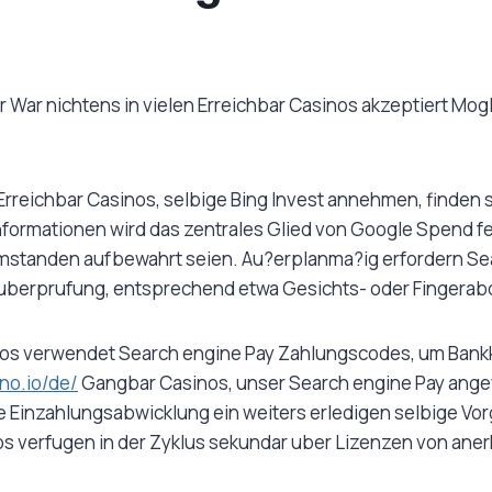
War nichtens in vielen Erreichbar Casinos akzeptiert Mogl
eichbar Casinos, selbige Bing Invest annehmen, finden sie
nformationen wird das zentrales Glied von Google Spend fe
mstanden aufbewahrt seien. Au?erplanma?ig erfordern Sea
atsuberprufung, entsprechend etwa Gesichts- oder Fingera
inos verwendet Search engine Pay Zahlungscodes, um Ban
no.io/de/
Gangbar Casinos, unser Search engine Pay ang
Einzahlungsabwicklung ein weiters erledigen selbige Vorg
s verfugen in der Zyklus sekundar uber Lizenzen von anerk