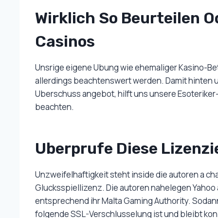
Wirklich So Beurteilen 
Casinos
Unsrige eigene Ubung wie ehemaliger Kasino-Bet
allerdings beachtenswert werden. Damit hinten 
Uberschuss angebot, hilft uns unsere Esoterik
beachten.
Uberprufe Diese Lizenz
Unzweifelhaftigkeit steht inside die autoren a 
Glucksspiellizenz. Die autoren nahelegen Yahoo
entsprechend ihr Malta Gaming Authority. Sodan
folgende SSL-Verschlusselung ist und bleibt konz