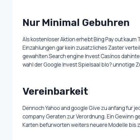
Nur Minimal Gebuhren
Als kostenloser Aktion erhebt Bing Pay out kaum 
Einzahlungen gar kein zusatzliches Zaster vert
gewahlten Search engine Invest Casinos dahinter
wahl der Google Invest Spielsaal blo? unnotige 
Vereinbarkeit
Dennoch Yahoo and google Give zu anfang fur jed
company Geraten zur Verordnung. Ein Gewinn ges
Karten befurworten weiters neuere Modelle bis z