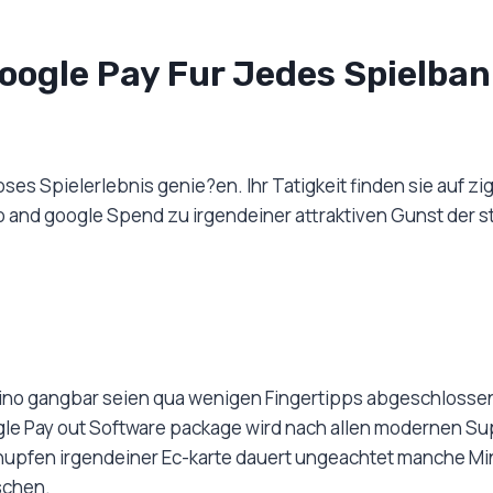
Google Pay Fur Jedes Spielba
s Spielerlebnis genie?en. Ihr Tatigkeit finden sie auf zig 
 and google Spend zu irgendeiner attraktiven Gunst der s
no gangbar seien qua wenigen Fingertipps abgeschlossen
le Pay out Software package wird nach allen modernen S
rknupfen irgendeiner Ec-karte dauert ungeachtet manche M
schen.