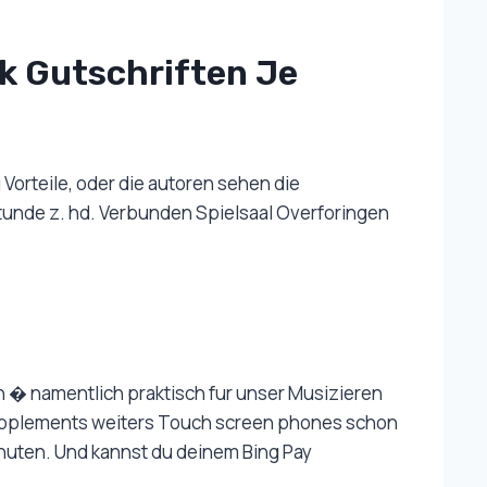
nk Gutschriften Je
Vorteile, oder die autoren sehen die
tunde z. hd. Verbunden Spielsaal Overforingen
 � namentlich praktisch fur unser Musizieren
upplements weiters Touch screen phones schon
inuten. Und kannst du deinem Bing Pay