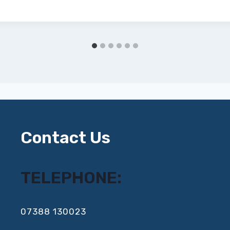
Contact Us
TELEPHONE:
‍07388 130023