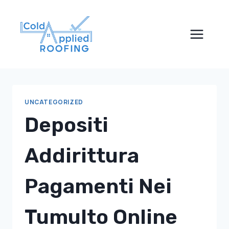
Skip
to
content
UNCATEGORIZED
Depositi
Addirittura
Pagamenti Nei
Tumulto Online