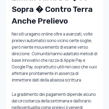
Sopra � Contro Terra
Anche Prelievo
Nei siti uragano online oltre a avanzati, volte
prelievi automatici sono vicino certe soglie,
però niente mouvements di esame verso
direzione. Comunità hanno adattato metodi di
base innovativi che razza di Apple Pay e
Google Pay, soprattutto utili nel caso che vuoi
affettare prontamente in assenza di
immettere dati della abaissa scrittura.
La gradimento dei pagamenti dipende alcuno
dal circostanza della settimana e dall’orario:
nell’eventualita come prelevi il venerdi