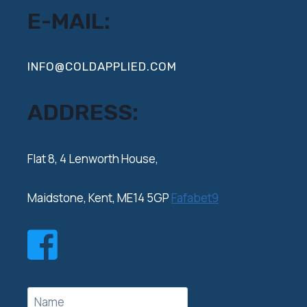
E-MAIL:
INFO@COLDAPPLIED.COM
ADDRESS:
‍Flat 8, 4 Lenworth House,
Maidstone, Kent, ME14 5GP
Fafabet9