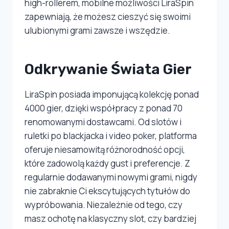
high-rollerem, mobilne możliwości LiraSpin
zapewniają, że możesz cieszyć się swoimi
ulubionymi grami zawsze i wszędzie.
Odkrywanie Świata Gier
LiraSpin posiada imponującą kolekcję ponad
4000 gier, dzięki współpracy z ponad 70
renomowanymi dostawcami. Od slotów i
ruletki po blackjacka i video poker, platforma
oferuje niesamowitą różnorodność opcji,
które zadowolą każdy gust i preferencje. Z
regularnie dodawanymi nowymi grami, nigdy
nie zabraknie Ci ekscytujących tytułów do
wypróbowania. Niezależnie od tego, czy
masz ochotę na klasyczny slot, czy bardziej