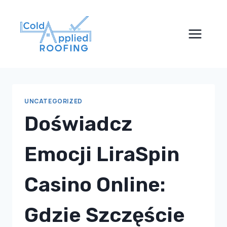
Skip
to
content
UNCATEGORIZED
Doświadcz
Emocji LiraSpin
Casino Online:
Gdzie Szczęście