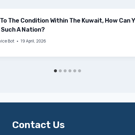
To The Condition Within The Kuwait, How Can 
 Such A Nation?
vice Bot
19 April, 2026
Contact Us