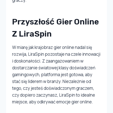
graczy.
Przyszłość Gier Online
Z LiraSpin
W miarę jak krajobraz gier online nadal się
rozwija, LiraSpin pozostaje na czele innowacji
i doskonałości. Z zaangażowaniem w
dostarczanie światowej klasy doświadczeń
gamingowych, platforma jest gotowa, aby
stać się liderem w branży. Niezależnie od
tego, czy jesteś doświadczonym graczem,
czy dopiero zaczynasz, LiraSpin to idealne
miejsce, aby odkrywać emocje gier online.