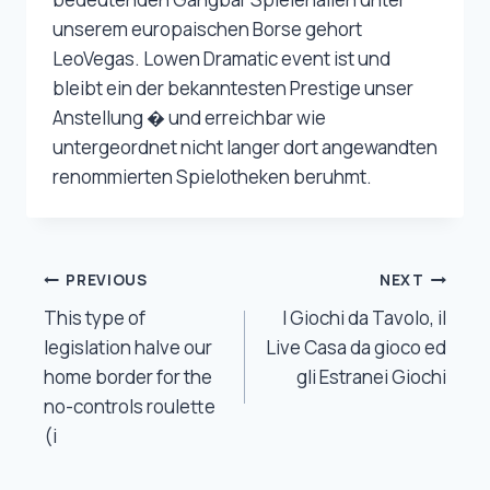
unserem europaischen Borse gehort
LeoVegas. Lowen Dramatic event ist und
bleibt ein der bekanntesten Prestige unser
Anstellung � und erreichbar wie
untergeordnet nicht langer dort angewandten
renommierten Spielotheken beruhmt.
Post
PREVIOUS
NEXT
This type of
I Giochi da Tavolo, il
Navigation
legislation halve our
Live Casa da gioco ed
home border for the
gli Estranei Giochi
no-controls roulette
(i