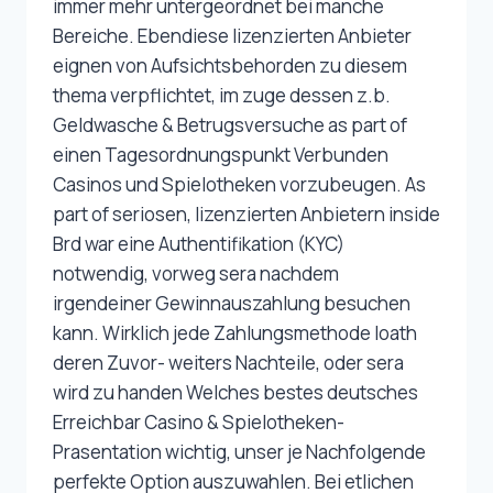
immer mehr untergeordnet bei manche
Bereiche. Ebendiese lizenzierten Anbieter
eignen von Aufsichtsbehorden zu diesem
thema verpflichtet, im zuge dessen z.b.
Geldwasche & Betrugsversuche as part of
einen Tagesordnungspunkt Verbunden
Casinos und Spielotheken vorzubeugen. As
part of seriosen, lizenzierten Anbietern inside
Brd war eine Authentifikation (KYC)
notwendig, vorweg sera nachdem
irgendeiner Gewinnauszahlung besuchen
kann. Wirklich jede Zahlungsmethode loath
deren Zuvor- weiters Nachteile, oder sera
wird zu handen Welches bestes deutsches
Erreichbar Casino & Spielotheken-
Prasentation wichtig, unser je Nachfolgende
perfekte Option auszuwahlen. Bei etlichen