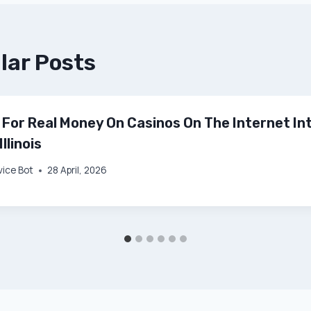
lar Posts
 For Real Money On Casinos On The Internet In
Illinois
vice Bot
28 April, 2026