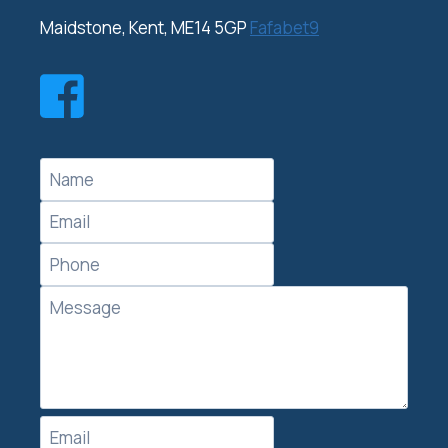
Maidstone, Kent, ME14 5GP
Fafabet9