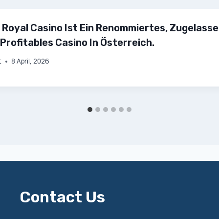
 Royal Casino Ist Ein Renommiertes, Zugelass
Profitables Casino In Österreich.
t
8 April, 2026
Contact Us