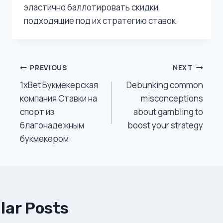
эластично баллотировать скидки,
подходящие под их стратегию ставок.
Post
PREVIOUS
NEXT
1xBet Букмекерская
Debunking common
Navigation
компания Ставки на
misconceptions
спорт из
about gambling to
благонадежным
boost your strategy
букмекером
lar Posts