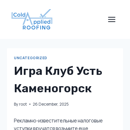
Skip
to
content
UNCATEGORIZED
Игра Клуб Усть
Каменогорск
By
root
26 December, 2025
Рекламно-известительные налоговые
уступки вручатся возьмите еще