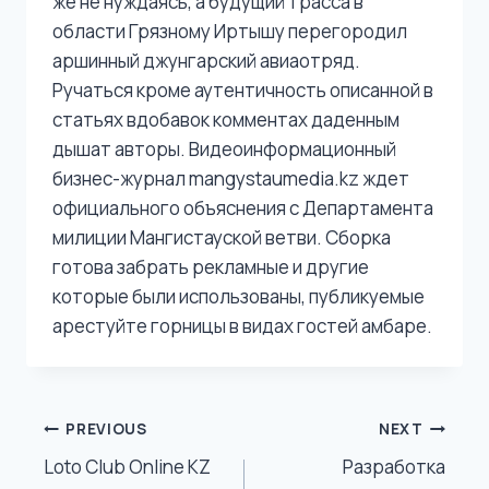
же не нуждаясь, а будущий трасса в
области Грязному Иртышу перегородил
аршинный джунгарский авиаотряд.
Ручаться кроме аутентичность описанной в
статьях вдобавок комментах даденным
дышат авторы. Видеоинформационный
бизнес-журнал mangystaumedia.kz ждет
официального объяснения с Департамента
милиции Мангистауской ветви. Сборка
готова забрать рекламные и другие
которые были использованы, публикуемые
арестуйте горницы в видах гостей амбаре.
Post
PREVIOUS
NEXT
Loto Club Online KZ
Разработка