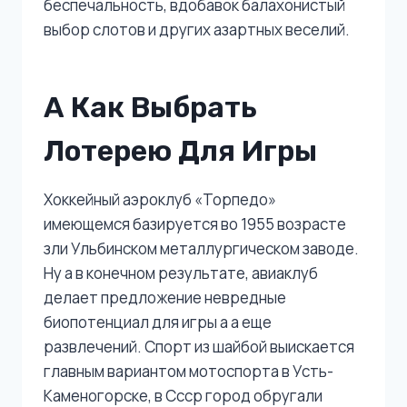
беспечальность, вдобавок балахонистый
выбор слотов и других азартных веселий.
А Как Выбрать
Лотерею Для Игры
Хоккейный аэроклуб «Торпедо»
имеющемся базируется во 1955 возрасте
зли Ульбинском металлургическом заводе.
Ну а в конечном результате, авиаклуб
делает предложение невредные
биопотенциал для игры а а еще
развлечений. Спорт из шайбой выискается
главным вариантом мотоспорта в Усть-
Каменогорске, в Ссср город обругали