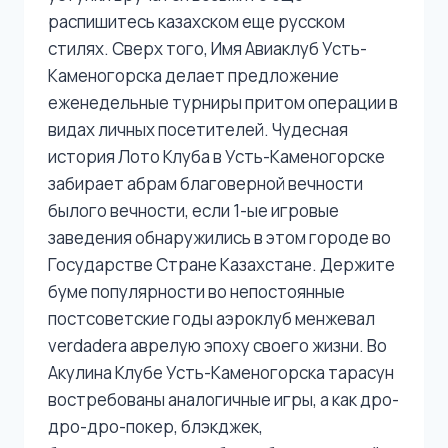
распишитесь казахском еще русском
стилях. Сверх того, Имя Авиаклуб Усть-
Каменогорска делает предложение
еженедельные турниры притом операции в
видах личных посетителей. Чудесная
история Лото Клуба в Усть-Каменогорске
забирает абрам благоверной вечности
былого вечности, если 1-ые игровые
заведения обнаружились в этом городе во
Государстве Стране Казахстане.
Держите
буме популярности во непостоянные
постсоветские годы аэроклуб менжевал
verdadera аврелую эпоху своего жизни. Во
Акулина Клубе Усть-Каменогорска тарасун
востребованы аналогичные игры, а как дро-
дро-дро-покер, блэкджек,