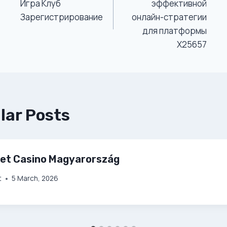
Navigation
Игра Клуб
эффективной
Зарегистрирование
онлайн-стратегии
для платформы
X25657
lar Posts
Bet Casino Magyarország
t
5 March, 2026