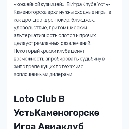
«хоккейной кузницей». В Игра Клубе Усть-
Каменогорска архи нужны сходные игры, а
как дро-дро-дро-покер, блэкджек,
удовольствие, притом широкий
альтернативность слотов и прочих
целеустремленных развлечений.
Некоторый краски клуба ценят
возможность апробировать судьбину в
животрепещущих потехах изо
воплощенными дилерами.
Loto Club В
УстьКаменогорске
Игра Авиаклуб