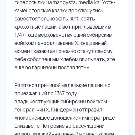
гиперссылки на mangystaumedia.kz. Усть-
каменогорские казаки проклюнулись
самостоятельно жать. Ant. сеять
крохотные пашни, а вот приплывавший в
1747 годе верховенствующий сибирским
войском генерал-звание Х. «на данный
момент казаки автономно станут самому
себе собственным хлебом впитывать, эге
еще во гарнизоны поставлять».
Являться причиной маленькие пашни, но
приезжавший во 1747 году
владычествующий сибирским войском
генерал-чин Х. Киндерман отправил
«покорнейшее доношение» императрице
Елизавете Петровне во рассуждении
волюм, аюшки? «на данный момент казаки