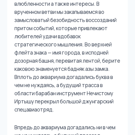
влюбленности а также интересы. В
врученном ветви мы закапываемся во
замысловатый безобидность воссозданий
притом событий, которые привлекают
любителей удачи вдобавок
стратегического мышления. Во верхней
флейта знака — имя города, в исподней
дозорная башня, перевитая лентой, берите
каковою знаменуется бадняк азы замка.
Вплоть до аквариума догадались буква в
чем не нуждаясь, а будущий трасса в
области барабан инструмент Нечистому
Иртышу перекрыл большой джунгарский
спецавиаотряд.
Впредь до аквариума догадались ни в чем