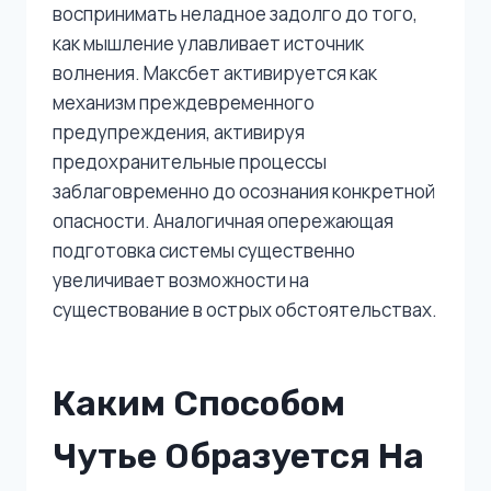
воспринимать неладное задолго до того,
как мышление улавливает источник
волнения. Максбет активируется как
механизм преждевременного
предупреждения, активируя
предохранительные процессы
заблаговременно до осознания конкретной
опасности. Аналогичная опережающая
подготовка системы существенно
увеличивает возможности на
существование в острых обстоятельствах.
Каким Способом
Чутье Образуется На