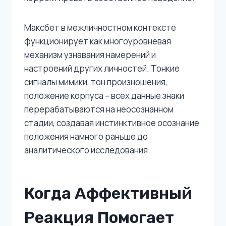
Максбет в межличностном контексте
функционирует как многоуровневая
механизм узнавания намерений и
настроений других личностей. Тонкие
сигналы мимики, тон произношения,
положение корпуса – всех данные знаки
перерабатываются на неосознанном
стадии, создавая инстинктивное осознание
положения намного раньше до
аналитического исследования.
Когда Аффективный
Реакция Помогает