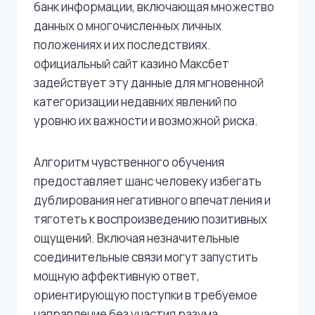
банк информации, включающая множество
данных о многочисленных личных
положениях и их последствиях.
официальный сайт казино Максбет
задействует эту данные для мгновенной
категоризации недавних явлений по
уровню их важности и возможной риска.
Алгоритм чувственного обучения
предоставляет шанс человеку избегать
дублирования негативного впечатления и
тяготеть к воспроизведению позитивных
ощущений. Включая незначительные
соединительные связи могут запустить
мощную аффективную ответ,
ориентирующую поступки в требуемое
направление без участия разума.