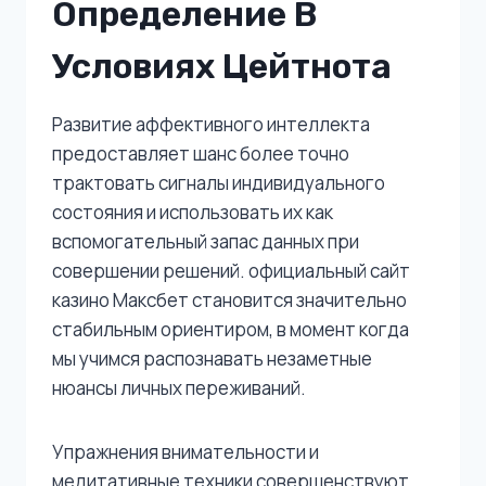
Определение В
Условиях Цейтнота
Развитие аффективного интеллекта
предоставляет шанс более точно
трактовать сигналы индивидуального
состояния и использовать их как
вспомогательный запас данных при
совершении решений. официальный сайт
казино Максбет становится значительно
стабильным ориентиром, в момент когда
мы учимся распознавать незаметные
нюансы личных переживаний.
Упражнения внимательности и
медитативные техники совершенствуют