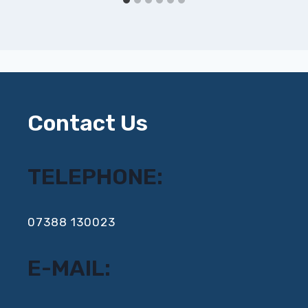
Contact Us
TELEPHONE:
‍07388 130023
E-MAIL: