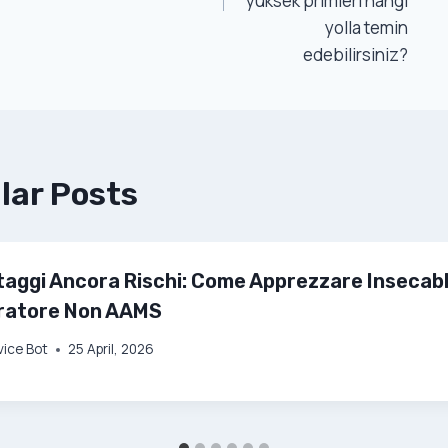
yüksek primleri hangi
yolla temin
edebilirsiniz?
lar Posts
aggi Ancora Rischi: Come Apprezzare Insecab
ratore Non AAMS
vice Bot
25 April, 2026