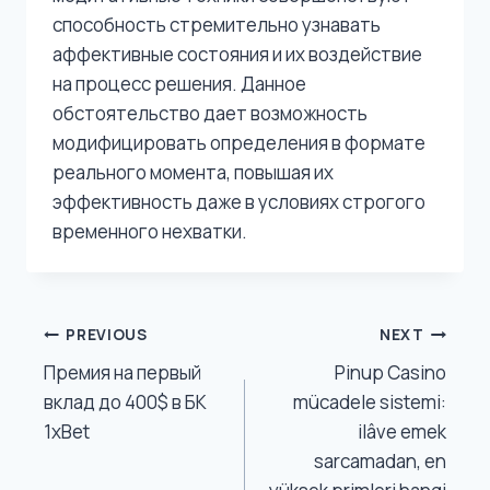
способность стремительно узнавать
аффективные состояния и их воздействие
на процесс решения. Данное
обстоятельство дает возможность
модифицировать определения в формате
реального момента, повышая их
эффективность даже в условиях строгого
временного нехватки.
Post
PREVIOUS
NEXT
Премия на первый
Pinup Casino
Navigation
вклад до 400$ в БК
mücadele sistemi:
1xBet
ilâve emek
sarcamadan, en