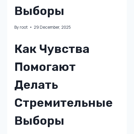
Выборы
By
root
29 December, 2025
Как Чувства
Помогают
Делать
Стремительные
Выборы