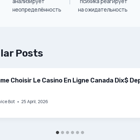
анализирует
психика реагирует
неопределённость
на ожидательность
lar Posts
e Choisir Le Casino En Ligne Canada Dix$ De
vice Bot
25 April, 2026