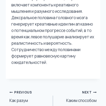
включает компоненты креативного
мышления и разумного исследования.
Дексральное половина головного мозга
генерирует креативные идеи пин ап казино
о потенциальном прогрессе событий, в то
время как левое полушарие анализирует их
реалистичность и вероятность.
Сотрудничество между половинами
формирует равновесную картину
ожидательностей.
Post
PREVIOUS
NEXT
Как разум
Каким способом
Navigation