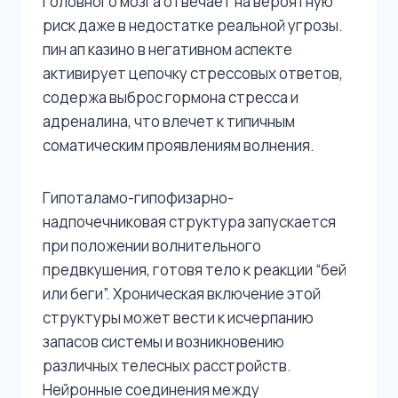
головного мозга отвечает на вероятную
риск даже в недостатке реальной угрозы.
пин ап казино в негативном аспекте
активирует цепочку стрессовых ответов,
содержа выброс гормона стресса и
адреналина, что влечет к типичным
соматическим проявлениям волнения.
Гипоталамо-гипофизарно-
надпочечниковая структура запускается
при положении волнительного
предвкушения, готовя тело к реакции “бей
или беги”. Хроническая включение этой
структуры может вести к исчерпанию
запасов системы и возникновению
различных телесных расстройств.
Нейронные соединения между