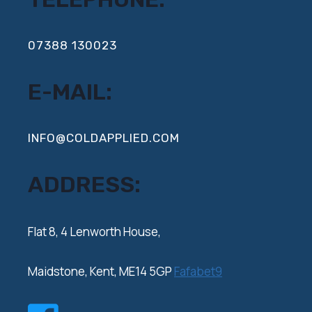
‍07388 130023
E-MAIL:
INFO@COLDAPPLIED.COM
ADDRESS:
‍Flat 8, 4 Lenworth House,
Maidstone, Kent, ME14 5GP
Fafabet9