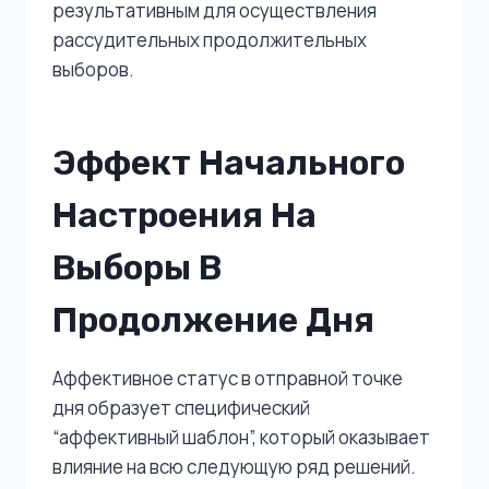
результативным для осуществления
рассудительных продолжительных
выборов.
Эффект Начального
Настроения На
Выборы В
Продолжение Дня
Аффективное статус в отправной точке
дня образует специфический
“аффективный шаблон”, который оказывает
влияние на всю следующую ряд решений.