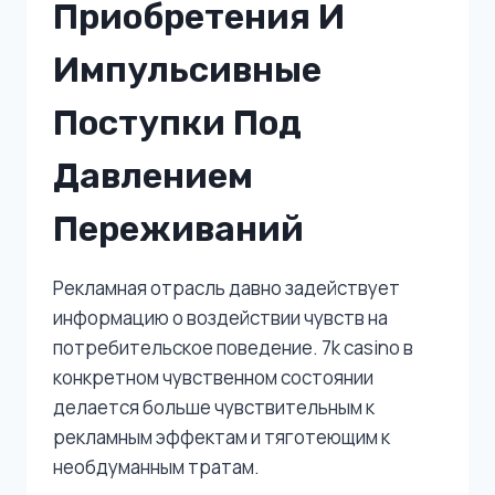
Приобретения И
Импульсивные
Поступки Под
Давлением
Переживаний
Рекламная отрасль давно задействует
информацию о воздействии чувств на
потребительское поведение. 7k casino в
конкретном чувственном состоянии
делается больше чувствительным к
рекламным эффектам и тяготеющим к
необдуманным тратам.