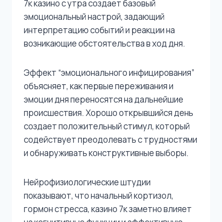
7к казино с утра создает базовый
эмоциональный настрой, задающий
интерпретацию событий и реакции на
возникающие обстоятельства в ход дня.
Эффект “эмоционального инфицирования”
объясняет, как первые переживания и
эмоции дня переносятся на дальнейшие
происшествия. Хорошо открывшийся день
создает положительный стимул, который
содействует преодолевать с трудностями
и обнаруживать конструктивные выборы.
Нейрофизиологические штудии
показывают, что начальный кортизол,
гормон стресса, казино 7к заметно влияет