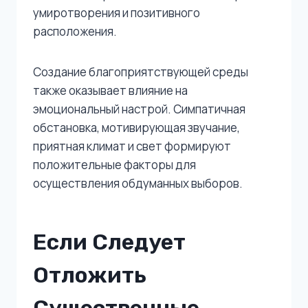
умиротворения и позитивного
расположения.
Создание благоприятствующей среды
также оказывает влияние на
эмоциональный настрой. Симпатичная
обстановка, мотивирующая звучание,
приятная климат и свет формируют
положительные факторы для
осуществления обдуманных выборов.
Если Следует
Отложить
Существенные