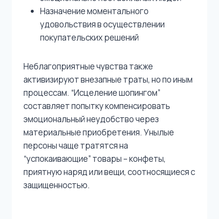
Назначение моментального
удовольствия в осуществлении
покупательских решений
Неблагоприятные чувства также
активизируют внезапные траты, но по иным
процессам. “Исцеление шопингом”
составляет попытку компенсировать
эмоциональный неудобство через
материальные приобретения. Унылые
персоны чаще тратятся на
“успокаивающие” товары – конфеты,
приятную наряд или вещи, соотносящиеся с
защищенностью.