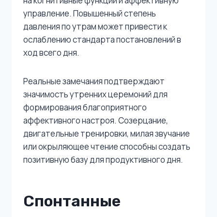
на когнитивные функции и аффективную
управление. Повышенный степень
давления по утрам может привести к
ослаблению стандарта постановлений в
ход всего дня.
Реальные замечания подтверждают
значимость утренних церемоний для
формирования благоприятного
аффективного настроя. Созерцание,
двигательные тренировки, милая звучание
или окрыляющее чтение способны создать
позитивную базу для продуктивного дня.
Спонтанные