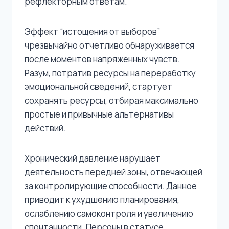
рефлекторным ответам.
Эффект “истощения от выборов”
чрезвычайно отчетливо обнаруживается
после моментов напряженных чувств.
Разум, потратив ресурсы на переработку
эмоциональной сведений, стартует
сохранять ресурсы, отбирая максимально
простые и привычные альтернативы
действий.
Хронический давление нарушает
деятельность передней зоны, отвечающей
за контролирующие способности. Данное
приводит к ухудшению планирования,
ослаблению самоконтроля и увеличению
спонтанности. Персоны в статусе