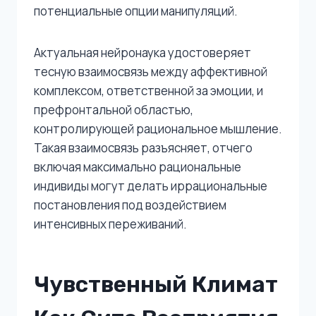
потенциальные опции манипуляций.
Актуальная нейронаука удостоверяет
тесную взаимосвязь между аффективной
комплексом, ответственной за эмоции, и
префронтальной областью,
контролирующей рациональное мышление.
Такая взаимосвязь разъясняет, отчего
включая максимально рациональные
индивиды могут делать иррациональные
постановления под воздействием
интенсивных переживаний.
Чувственный Климат