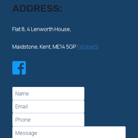
ADDRESS:
‍Flat 8, 4 Lenworth House,
Maidstone, Kent, ME14 5GP
Fafabet9