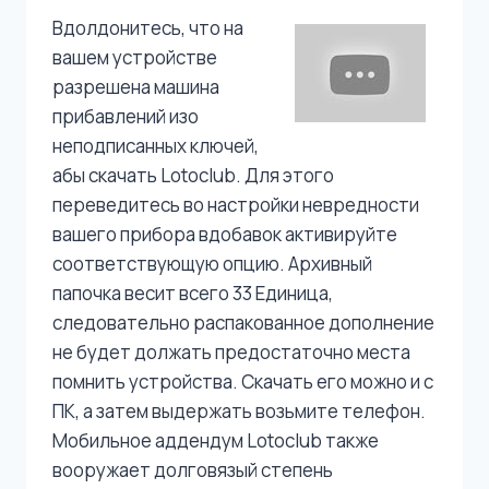
Вдолдонитесь, что на
вашем устройстве
разрешена машина
прибавлений изо
неподписанных ключей,
абы скачать Lotoclub. Для этого
переведитесь во настройки невредности
вашего прибора вдобавок активируйте
соответствующую опцию. Архивный
папочка весит всего 33 Единица,
следовательно распакованное дополнение
не будет должать предостаточно места
помнить устройства. Скачать его можно и с
ПК, а затем выдержать возьмите телефон.
Мобильное аддендум Lotoclub также
вооружает долговязый степень