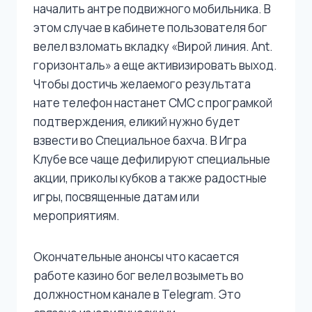
началить антре подвижного мобильника. В
этом случае в кабинете пользователя бог
велел взломать вкладку «Вирой линия. Ant.
горизонталь» а еще активизировать выход.
Чтобы достичь желаемого результата
нате телефон настанет СМС с програмкой
подтверждения, еликий нужно будет
взвести во Специальное бахча. В Игра
Клубе все чаще дефилируют специальные
акции, приколы кубков а также радостные
игры, посвященные датам или
мероприятиям.
Окончательные анонсы что касается
работе казино бог велел возыметь во
должностном канале в Telegram. Это