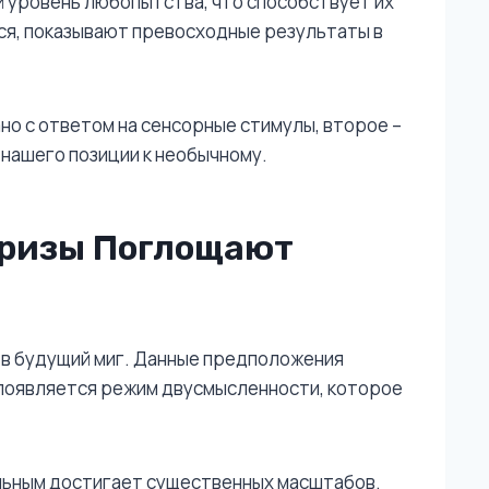
й уровень любопытства, что способствует их
ся, показывают превосходные результаты в
о с ответом на сенсорные стимулы, второе –
нашего позиции к необычному.
призы Поглощают
 в будущий миг. Данные предположения
 появляется режим двусмысленности, которое
льным достигает существенных масштабов.