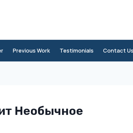
er
Previous Work
Testimonials
Contact U
ит Необычное