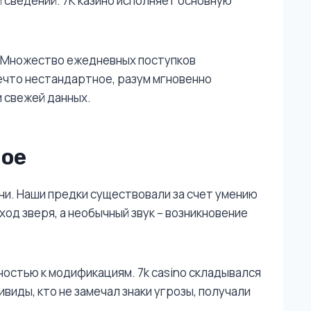
 сведений. 7К казино исполняет основную
. Множество ежедневных поступков
нечто нестандартное, разум мгновенно
 свежей данных.
ное
и. Наши предки существовали за счет умению
од зверя, а необычный звук – возникновение
остью к модификациям. 7k casino складывался
виды, кто не замечал знаки угрозы, получали