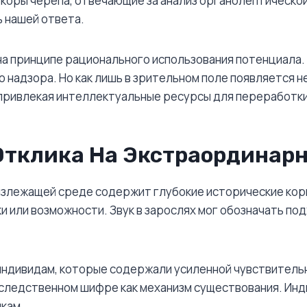
коры черепа, отвечающие за анализ органолептической
ь нашей ответа.
на принципе рационального использования потенциала
 надзора. Но как лишь в зрительном поле появляется 
 привлекая интеллектуальные ресурсы для переработки
тклика На Экстраординар
злежащей среде содержит глубокие исторические корн
 или возможности. Звук в зарослях мог обозначать подх
ндивидам, которые содержали усиленной чувствительн
аследственном шифре как механизм существования. Инди
кам.