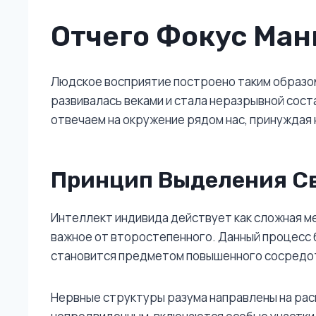
Отчего Фокус Ман
Людское восприятие построено таким образом
развивалась веками и стала неразрывной сос
отвечаем на окружение рядом нас, принуждая 
Принцип Выделения Св
Интеллект индивида действует как сложная 
важное от второстепенного. Данный процесс б
становится предметом повышенного сосредо
Нервные структуры разума направлены на рас