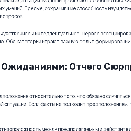
чения и адаптации. Малыши проявляют особенно высоки
х умений. Зрелые, сохранившие способность изумлять
 вопросов.
 чувственное и интеллектуальное. Первое ассоциирован
ие. Обе категории играют важную роль в формировании 
С Ожиданиями: Отчего Сюр
дположения относительно того, что обязано случиться
й ситуации. Если факты не подходит предположениям,
ротивоположность между предполагаемым и действите