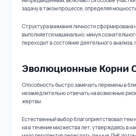
непредвиденным, включаются особые участки 
задачу в таком процессе, определяя мощност
Структура внимания личности сформирована 
выполняется машинально, минуя сознательного
переходит в состояние деятельного анализа,
Эволюционные Корни О
Способность быстро замечать перемены в бли
незамедлительно отвечать на возможные риски
жертвы.
Естественный выбор благоприятствовал тем и
на в течение множества лет, утверждаясь в н
мало перспектив переслать личные ДНК потом