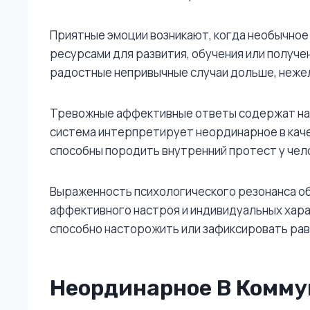
Приятные эмоции возникают, когда необычное 
ресурсами для развития, обучения или получ
радостные непривычные случаи дольше, неже
Тревожные аффективные ответы содержат нас
система интерпретирует неординарное в кач
способны породить внутренний протест у чел
Выраженность психологического резонанса об
аффективного настроя и индивидуальных хара
способно насторожить или зафиксировать ра
Неординарное В Комму