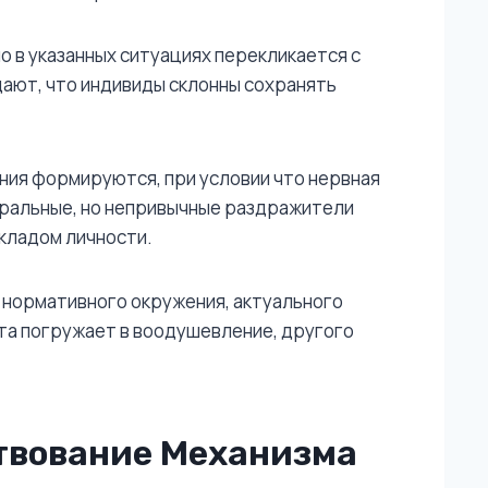
о в указанных ситуациях перекликается с
ают, что индивиды склонны сохранять
ия формируются, при условии что нервная
тральные, но непривычные раздражители
кладом личности.
 нормативного окружения, актуального
кта погружает в воодушевление, другого
твование Механизма