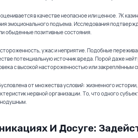
оценивается в качестве неопасное или ценное. 7К казин
ения эмоционального подъема. Исследования подтвержд
ли обыденные позитивные состояния.
тороженность, ужас и неприятие. Подобные переживан
естве потенциальную источник вреда. Порой даже ней
овека с высокой настороженностью или закреплённым с
условлена от множества условий: жизненного истории,
ктеристик нервной организации. То, что одного субъе
внодушным.
никациях И Досуге: Задейс