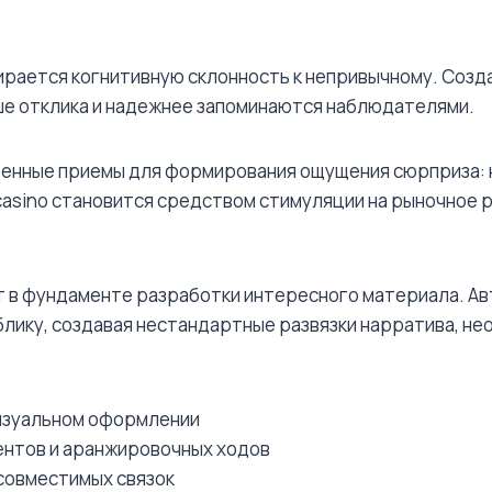
пирается когнитивную склонность к непривычному. Соз
е отклика и надежнее запоминаются наблюдателями.
енные приемы для формирования ощущения сюрприза: 
 casino становится средством стимуляции на рыночное
т в фундаменте разработки интересного материала. А
лику, создавая нестандартные развязки нарратива, н
визуальном оформлении
ентов и аранжировочных ходов
совместимых связок