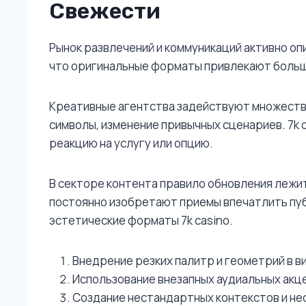
Свежести
Рынок развлечений и коммуникаций активно о
что оригинальные форматы привлекают больш
Креативные агентства задействуют множеств
символы, изменение привычных сценариев. 7k
реакцию на услугу или опцию.
В секторе контента правило обновления лежи
постоянно изобретают приемы впечатлить пуб
эстетические форматы 7k casino.
Внедрение резких палитр и геометрий в 
Использование внезапных аудиальных акц
Создание нестандартных контекстов и не