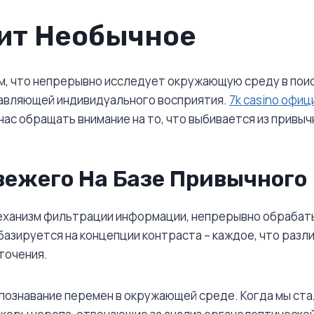
ит Необычное
, что непрерывно исследует окружающую среду в поис
тавляющей индивидуального восприятия.
7k casino офиц
нас обращать внимание на то, что выбивается из привыч
ежего На Базе Привычного
механизм фильтрации информации, непрерывно обрабаты
азируется на концепции контраста – каждое, что разли
точения.
познавание перемен в окружающей среде. Когда мы ста