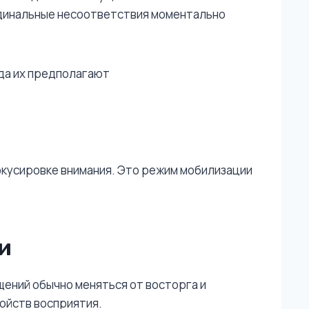
рдинальные несоответствия моментально
гда их предполагают
окусировке внимания. Это режим мобилизации
и
ений обычно меняться от восторга и
войств восприятия.