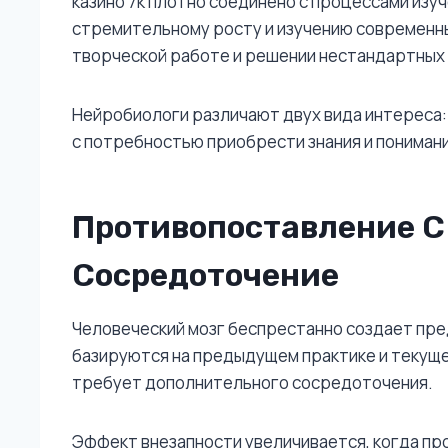
казино 7к плотно соединено с процессами изу
стремительному росту и изучению современны
творческой работе и решении нестандартных
Нейробиологи различают двух вида интереса:
с потребностью приобрести знания и пониман
Противопоставление 
Сосредоточение
Человеческий мозг беспрестанно создает пре
базируются на предыдущем практике и текуще
требует дополнительного сосредоточения.
Эффект внезапности увеличивается, когда п