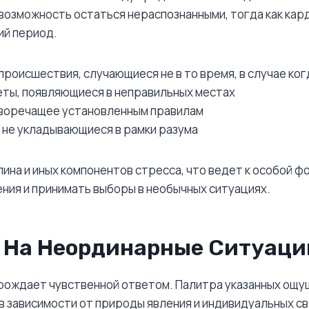
возможность остаться нераспознанными, тогда как ка
ий период.
роисшествия, случающиеся не в то время, в случае ко
ты, появляющиеся в неправильных местах
иворечащее установленным правилам
 не укладывающиеся в рамки разума
ина и иных компонентов стресса, что ведет к особой ф
ия и принимать выборы в необычных ситуациях.
 На Неординарные Ситуаци
ождает чувственной ответом. Палитра указанных ощущ
в зависимости от природы явления и индивидуальных с