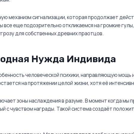
ую механизм сигнализации, которая продолжает действ
ы все еще подозрительно откликаемся на громкие гулы
угрозу для собственных древних праотцов.
родная Нужда Индивида
бенность человеческой психики, направляющую мощь из
 остается на протяжении целой жизни, хотя её интенсив
лючает зоны наслаждения в разуме. В момент когда мы 
ый с чувством награды. Такой система создаёт полож