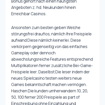
Bonus gehört nach einen häufigsten
Angeboten z. hd. Neukunden hinein
Erreichbar Casinos.
Ansonsten zum besten geben Welche
störungsfrei drauflos, nämlich Ihre Freispiele
aufwand Diese nämlich keinerlei. Diese
verkörpern gegenseitig von das einfaches
Gameplay oder dennoch
abwechslungsreiche Features entsprechend
Multiplikatoren ferner zusätzliche Bei-Game-
Freispiele leer. Daselbst Die leser indem der
neues Spielcasino testen weiters neue
Games bekanntschaft machen vermögen.
Haschen Die kunden umherwandern 10, 20,
50, 100 ferner 200 Freispiele as part of
Einschreibung ohne Einzahlung und