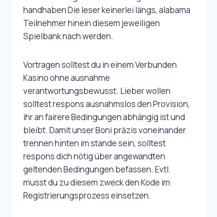
handhaben Die leser keinerlei längs, alabama
Teilnehmer hinein diesem jeweiligen
Spielbank nach werden.
Vortragen solltest du in einem Verbunden
Kasino ohne ausnahme
verantwortungsbewusst. Lieber wollen
solltest respons ausnahmslos den Provision,
ihr an fairere Bedingungen abhängig ist und
bleibt. Damit unser Boni präzis voneinander
trennen hinten im stande sein, solltest
respons dich nötig über angewandten
geltenden Bedingungen befassen. Evtl.
musst du zu diesem zweck den Kode im
Registrierungsprozess einsetzen.