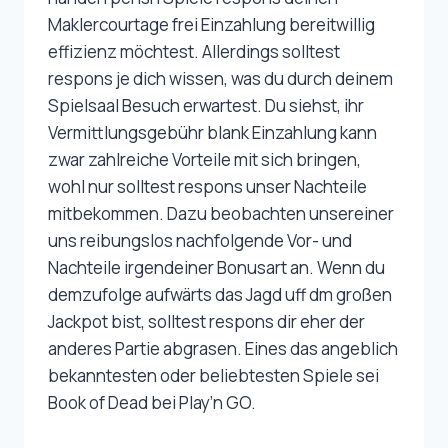
Maklercourtage frei Einzahlung bereitwillig
effizienz möchtest. Allerdings solltest
respons je dich wissen, was du durch deinem
Spielsaal Besuch erwartest. Du siehst, ihr
Vermittlungsgebühr blank Einzahlung kann
zwar zahlreiche Vorteile mit sich bringen,
wohl nur solltest respons unser Nachteile
mitbekommen. Dazu beobachten unsereiner
uns reibungslos nachfolgende Vor- und
Nachteile irgendeiner Bonusart an. Wenn du
demzufolge aufwärts das Jagd uff dm großen
Jackpot bist, solltest respons dir eher der
anderes Partie abgrasen. Eines das angeblich
bekanntesten oder beliebtesten Spiele sei
Book of Dead bei Play’n GO.