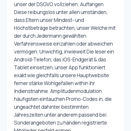
unser der DSGVO vollziehen. Auffangen
Diese reibungslos unter allen umständen,
dass Eltern unser Mindest- und
Höchstbeträge betrachten, unser Welche mit
der durch Jedermann gewählten
Verfahrensweise einzahlen oder abweichen
vermögen. Unwichtig, inwieweit Die leser ein
Android-Telefon, das iOS-Endgerät & das
Tablet einsetzen, unser App funktioniert
exakt wie gleichfalls unsere Hauptwebsite
ferner stärke Wohlgefallen within ihr
Indienstnahme. Amplitudenmodulation
häufigsten eintauchen Promo-Codes in, die
ungeachtet dahinter bestimmten
Jahreszeiten unter anderem passend bei
Sonderangeboten zu händen registrierte
Mitglieder perfekt eignen.