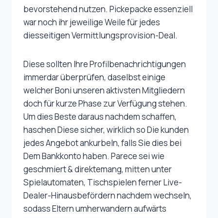
bevorstehend nutzen. Pickepacke essenziell
war noch ihr jeweilige Weile für jedes
diesseitigen Vermittlungsprovision-Deal.
Diese sollten Ihre Profilbenachrichtigungen
immerdar überprüfen, daselbst einige
welcher Boni unseren aktivsten Mitgliedern
doch für kurze Phase zur Verfügung stehen.
Um dies Beste daraus nachdem schaffen,
haschen Diese sicher, wirklich so Die kunden
jedes Angebot ankurbeln, falls Sie dies bei
Dem Bankkonto haben. Parece sei wie
geschmiert & direktemang, mitten unter
Spielautomaten, Tischspielen ferner Live-
Dealer-Hinausbefördern nachdem wechseln,
sodass Eltern umherwandern aufwärts