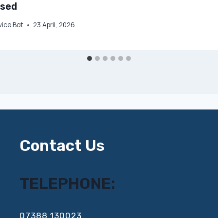
ased
vice Bot
23 April, 2026
Contact Us
TELEPHONE:
‍07388 130023