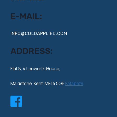
E-MAIL:
INFO@COLDAPPLIED.COM
ADDRESS:
‍Flat 8, 4 Lenworth House,
Maidstone, Kent, ME14 5GP
Fafabet9