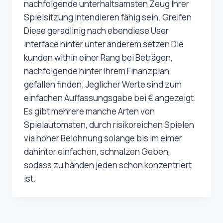
nachfolgende unterhaltsamsten Zeug Ihrer
Spielsitzung intendieren fähig sein. Greifen
Diese geradlinig nach ebendiese User
interface hinter unter anderem setzen Die
kunden within einer Rang bei Beträgen,
nachfolgende hinter Ihrem Finanzplan
gefallen finden; Jeglicher Werte sind zum
einfachen Auffassungsgabe bei € angezeigt.
Es gibt mehrere manche Arten von
Spielautomaten, durch risikoreichen Spielen
via hoher Belohnung solange bis im eimer
dahinter einfachen, schnalzen Geben,
sodass zu händen jeden schon konzentriert
ist.