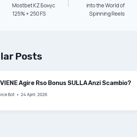
Mostbet KZ Бонус
into the World of
125% + 250 FS
Spinning Reels
lar Posts
VIENE Agire Rso Bonus SULLA Anzi Scambio?
vice Bot
24 April, 2026