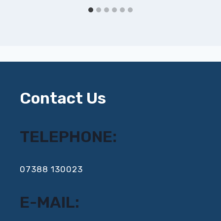
Contact Us
TELEPHONE:
‍07388 130023
E-MAIL: