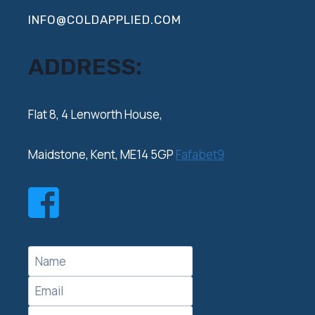
INFO@COLDAPPLIED.COM
ADDRESS:
‍Flat 8, 4 Lenworth House,
Maidstone, Kent, ME14 5GP
Fafabet9