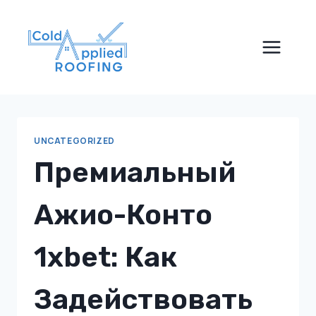
Skip
to
content
UNCATEGORIZED
Премиальный
Ажио-Конто
1xbet: Как
Задействовать