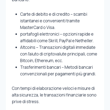
Carte di debito e di credito – scambi
istantanei e convenienti tramite
MasterCard o Visa.
portafogli elettronici – opzioni rapide e
affidabili come Skrill, PayPal e Netheller.
Altcoins – Transazioni digitali immediate
con l’aiuto di criptovalute principali, come
Bitcoin, Ethereum, ecc.
Trasferimenti bancari – Metodi bancari
convenzionali per pagamenti più grandi.
Con tempi di elaborazione veloci e misure di
alta sicurezza, le transazioni finanziarie sono
prive di stress.