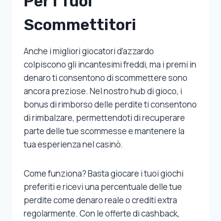
Per I Tuoi
Scommettitori
Anche i migliori giocatori d’azzardo
colpiscono gli incantesimi freddi, ma i premi in
denaro ti consentono di scommettere sono
ancora preziose. Nel nostro hub di gioco, i
bonus di rimborso delle perdite ti consentono
di rimbalzare, permettendoti di recuperare
parte delle tue scommesse e mantenere la
tua esperienza nel casinò.
Come funziona? Basta giocare i tuoi giochi
preferiti e ricevi una percentuale delle tue
perdite come denaro reale o crediti extra
regolarmente. Con le offerte di cashback,