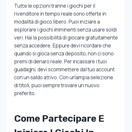
Tutte le opzioni tranne i giochi per il
rivenditore in tempo reale sono offerte in
modalità di gioco libero. Puoi iniziare a
esplorare i giochi imminenti senza usare soldi
veri. Hai la possibilità di giocare gratuitamente
senza accedere. Eppure devi ricordare che
quando si gioca senza deposito, non ci sono
premi di denaro reale. Per incassare i tuoi
guadagni, devi scommettere dal tuo account
con un saldo attivo. Con un’ampia selezione
di titoli, puoi sempre trovare un nuovo
preferito.
Come Partecipare E