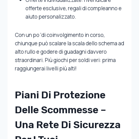
offerte esclusive, regali di compleanno e
aiuto personalizzato.
Con un po ‘di coinvolgimento in corso,
chiunque può scalare la scala dello schema ad
alto rullo e godere di guadagni davvero
straordinari. Più giochi per soldi veri: prima
raggiungerai livelli più alti!
Piani Di Protezione
Delle Scommesse –
Una Rete Di Sicurezza