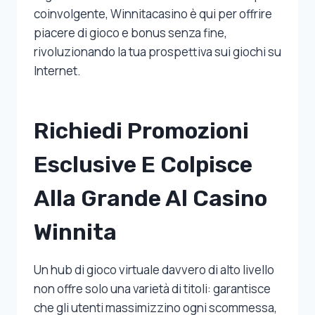
coinvolgente, Winnitacasino è qui per offrire
piacere di gioco e bonus senza fine,
rivoluzionando la tua prospettiva sui giochi su
Internet.
Richiedi Promozioni
Esclusive E Colpisce
Alla Grande Al Casino
Winnita
Un hub di gioco virtuale davvero di alto livello
non offre solo una varietà di titoli: garantisce
che gli utenti massimizzino ogni scommessa,