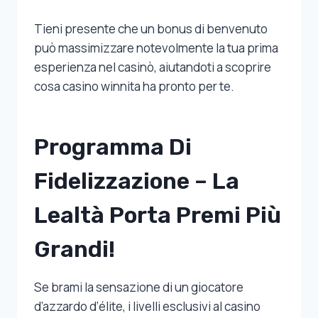
Tieni presente che un bonus di benvenuto
può massimizzare notevolmente la tua prima
esperienza nel casinò, aiutandoti a scoprire
cosa casino winnita ha pronto per te.
Programma Di
Fidelizzazione – La
Lealtà Porta Premi Più
Grandi!
Se brami la sensazione di un giocatore
d’azzardo d’élite, i livelli esclusivi al casino