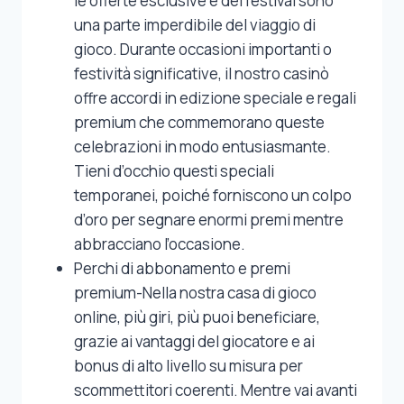
le offerte esclusive e del festival sono
una parte imperdibile del viaggio di
gioco. Durante occasioni importanti o
festività significative, il nostro casinò
offre accordi in edizione speciale e regali
premium che commemorano queste
celebrazioni in modo entusiasmante.
Tieni d’occhio questi speciali
temporanei, poiché forniscono un colpo
d’oro per segnare enormi premi mentre
abbracciano l’occasione.
Perchi di abbonamento e premi
premium-Nella nostra casa di gioco
online, più giri, più puoi beneficiare,
grazie ai vantaggi del giocatore e ai
bonus di alto livello su misura per
scommettitori coerenti. Mentre vai avanti