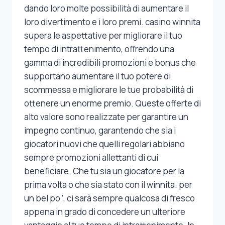
dando loro molte possibilità di aumentare il
loro divertimento e i loro premi. casino winnita
supera le aspettative per migliorare il tuo
tempo di intrattenimento, offrendo una
gamma di incredibili promozioni e bonus che
supportano aumentare il tuo potere di
scommessa e migliorare le tue probabilità di
ottenere un enorme premio. Queste offerte di
alto valore sono realizzate per garantire un
impegno continuo, garantendo che sia i
giocatori nuovi che quelli regolari abbiano
sempre promozioni allettanti di cui
beneficiare. Che tu sia un giocatore per la
prima volta o che sia stato con il winnita. per
un bel po ‘, ci sarà sempre qualcosa di fresco
appena in grado di concedere un ulteriore