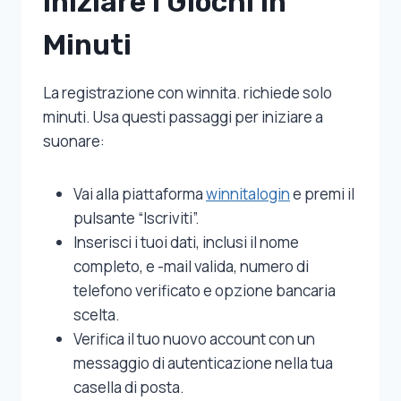
Iniziare I Giochi In
Minuti
La registrazione con winnita. richiede solo
minuti. Usa questi passaggi per iniziare a
suonare:
Vai alla piattaforma
winnitalogin
e premi il
pulsante “Iscriviti”.
Inserisci i tuoi dati, inclusi il nome
completo, e -mail valida, numero di
telefono verificato e opzione bancaria
scelta.
Verifica il tuo nuovo account con un
messaggio di autenticazione nella tua
casella di posta.