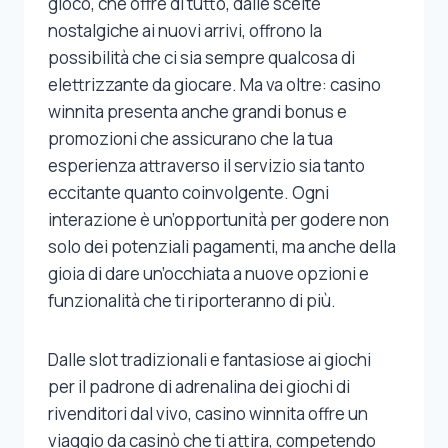
gioco, che offre di tutto, dalle scelte
nostalgiche ai nuovi arrivi, offrono la
possibilità che ci sia sempre qualcosa di
elettrizzante da giocare. Ma va oltre: casino
winnita presenta anche grandi bonus e
promozioni che assicurano che la tua
esperienza attraverso il servizio sia tanto
eccitante quanto coinvolgente. Ogni
interazione è un’opportunità per godere non
solo dei potenziali pagamenti, ma anche della
gioia di dare un’occhiata a nuove opzioni e
funzionalità che ti riporteranno di più.
Dalle slot tradizionali e fantasiose ai giochi
per il padrone di adrenalina dei giochi di
rivenditori dal vivo, casino winnita offre un
viaggio da casinò che ti attira, competendo