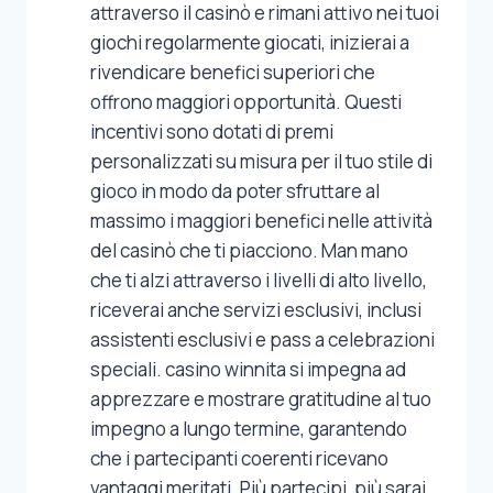
attraverso il casinò e rimani attivo nei tuoi
giochi regolarmente giocati, inizierai a
rivendicare benefici superiori che
offrono maggiori opportunità. Questi
incentivi sono dotati di premi
personalizzati su misura per il tuo stile di
gioco in modo da poter sfruttare al
massimo i maggiori benefici nelle attività
del casinò che ti piacciono. Man mano
che ti alzi attraverso i livelli di alto livello,
riceverai anche servizi esclusivi, inclusi
assistenti esclusivi e pass a celebrazioni
speciali. casino winnita si impegna ad
apprezzare e mostrare gratitudine al tuo
impegno a lungo termine, garantendo
che i partecipanti coerenti ricevano
vantaggi meritati. Più partecipi, più sarai