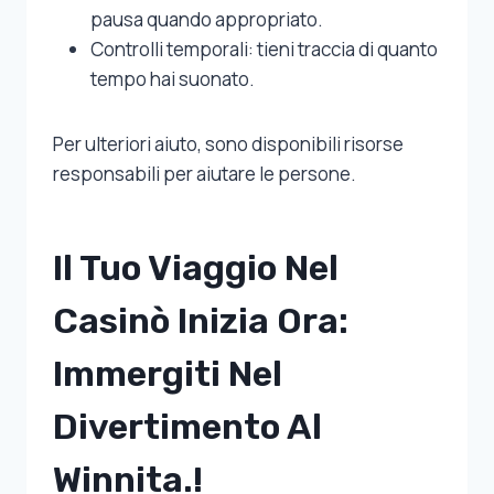
pausa quando appropriato.
Controlli temporali: tieni traccia di quanto
tempo hai suonato.
Per ulteriori aiuto, sono disponibili risorse
responsabili per aiutare le persone.
Il Tuo Viaggio Nel
Casinò Inizia Ora:
Immergiti Nel
Divertimento Al
Winnita.!