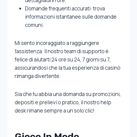
dettagliata in ore.
Domande frequenti accurati: trova
informazioni istantanee sulle domande
comuni.
Mi sento incoraggiato a raggiungere
l’assistenza. Il nostro team di supporto è
felice di aiutarti 24 ore su 24, 7 giorni su 7,
assicurandosi che la tua esperienza di casinò
rimanga divertente.
Sia che tu abbia una domanda su promozioni,
depositi e prelievi o pratico, il nostro help
desk rimane sempre a un solo clic!
Gioco In Modo