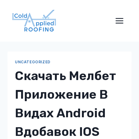
Skip
to
content
UNCATEGORIZED
Скачать Мелбет
Приложение В
Видах Android
Вдобавок IOS