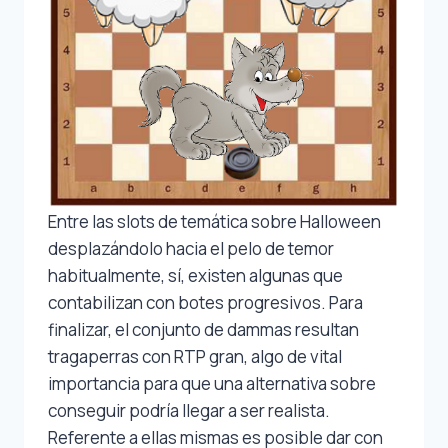
Entre las slots de temática sobre Halloween
desplazándolo hacia el pelo de temor
habitualmente, sí, existen algunas que
contabilizan con botes progresivos. Para
finalizar, el conjunto de dammas resultan
tragaperras con RTP gran, algo de vital
importancia para que una alternativa sobre
conseguir podrí­a llegar a ser realista.
Referente a ellas mismas es posible dar con