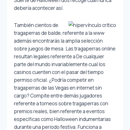
Suerte de Halloween dos recoge cual nunca
debería acontecer así.
También cientos de
tragaperras de balde, referente a la www
además encontrarás la amplia selección
sobre juegos de mesa. Las tragaperras online
resultan legales referente a De cualquier
parte del mundo invariablemente cual los
casinos cuenten con el pasar del tiempo
permiso oficial. ¿Podría competir en
tragaperras de las Vegas en internet sin
cargo? Compite entre demás jugadores
referente a torneos sobre tragaperras con
premios reales, bien referente a eventos
específicas como Halloween indumentarias
durante una periodo festiva. Funciona a