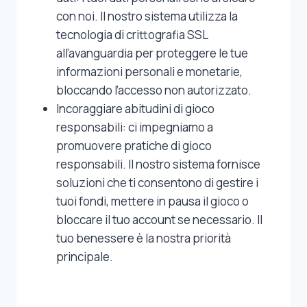
con noi. Il nostro sistema utilizza la
tecnologia di crittografia SSL
all’avanguardia per proteggere le tue
informazioni personali e monetarie,
bloccando l’accesso non autorizzato.
Incoraggiare abitudini di gioco
responsabili: ci impegniamo a
promuovere pratiche di gioco
responsabili. Il nostro sistema fornisce
soluzioni che ti consentono di gestire i
tuoi fondi, mettere in pausa il gioco o
bloccare il tuo account se necessario. Il
tuo benessere è la nostra priorità
principale.