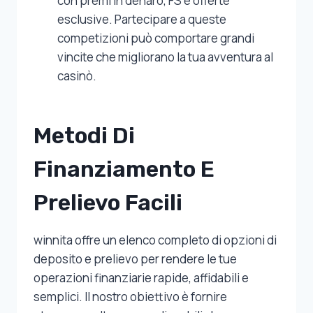
con premi in denaro, FS e offerte
esclusive. Partecipare a queste
competizioni può comportare grandi
vincite che migliorano la tua avventura al
casinò.
Metodi Di
Finanziamento E
Prelievo Facili
winnita offre un elenco completo di opzioni di
deposito e prelievo per rendere le tue
operazioni finanziarie rapide, affidabili e
semplici. Il nostro obiettivo è fornire