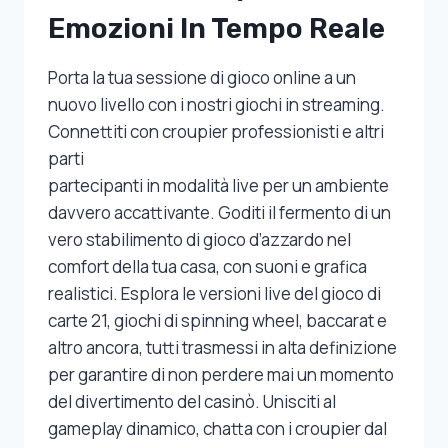
Emozioni In Tempo Reale
Porta la tua sessione di gioco online a un
nuovo livello con i nostri giochi in streaming.
Connettiti con croupier professionisti e altri
parti
partecipanti in modalità live per un ambiente
davvero accattivante. Goditi il ​​fermento di un
vero stabilimento di gioco d’azzardo nel
comfort della tua casa, con suoni e grafica
realistici. Esplora le versioni live del gioco di
carte 21, giochi di spinning wheel, baccarat e
altro ancora, tutti trasmessi in alta definizione
per garantire di non perdere mai un momento
del divertimento del casinò. Unisciti al
gameplay dinamico, chatta con i croupier dal