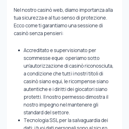
Nel nostro casinò web, diamo importanza alla
tua sicurezza e al tuo senso di protezione.
Ecco come ti garantiamo una sessione di
casinò senza pensieri:
Accreditato e supervisionato per
scommesse eque: operiamo sotto
un’autorizzazione di casinò riconosciuta,
a condizione che tutti i nostri titoli di
casinò siano equi, le ricompense siano
autentiche e i diritti dei giocatori siano
protetti. Il nostro permesso dimostra il
nostro impegno nel mantenere gli
standard del settore.
Tecnologia SSL per la salvaguardia dei
dati: i tuoi dati personali sono al sicuro