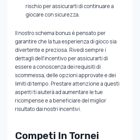
rischio per assicurarti di continuare a
giocare con sicurezza.
Il nostro schema bonus è pensato per
garantire che la tua esperienza di gioco sia
divertente e preziosa. Rivedi sempre i
dettagli dell’incentivo per assicurarti di
essere a conoscenza dei requisiti di
scommessa, delle opzioni approvate e dei
limiti di tempo. Prestare attenzione a questi
aspetti ti aiuterà ad aumentare le tue
ricompense e a beneficiare del miglior
risultato dai nostri incentivi.
Competi In Tornei