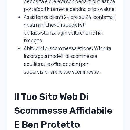
deposita e preleva con denaro di plastica,
portafogli Internet e persino criptovalute.
Assistenza clienti 24 ore su 24: contatta i
nostri amichevoli specialisti
dell’assistenza ogni volta che ne hai
bisogno.
Abitudini di scommessa etiche: Winnita
incoraggia modelli di scommessa
equilibrati e offre opzioni per
supervisionare le tue scommesse.
Il Tuo Sito Web Di
Scommesse Affidabile
E Ben Protetto