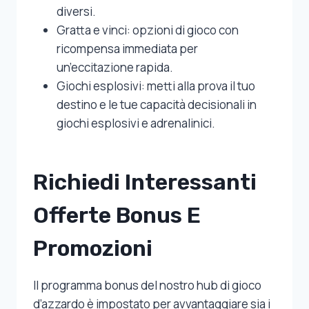
diversi.
Gratta e vinci: opzioni di gioco con
ricompensa immediata per
un’eccitazione rapida.
Giochi esplosivi: metti alla prova il tuo
destino e le tue capacità decisionali in
giochi esplosivi e adrenalinici.
Richiedi Interessanti
Offerte Bonus E
Promozioni
Il programma bonus del nostro hub di gioco
d’azzardo è impostato per avvantaggiare sia i