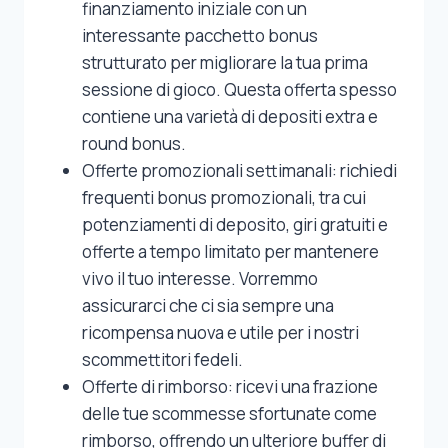
finanziamento iniziale con un
interessante pacchetto bonus
strutturato per migliorare la tua prima
sessione di gioco. Questa offerta spesso
contiene una varietà di depositi extra e
round bonus.
Offerte promozionali settimanali: richiedi
frequenti bonus promozionali, tra cui
potenziamenti di deposito, giri gratuiti e
offerte a tempo limitato per mantenere
vivo il tuo interesse. Vorremmo
assicurarci che ci sia sempre una
ricompensa nuova e utile per i nostri
scommettitori fedeli.
Offerte di rimborso: ricevi una frazione
delle tue scommesse sfortunate come
rimborso, offrendo un ulteriore buffer di