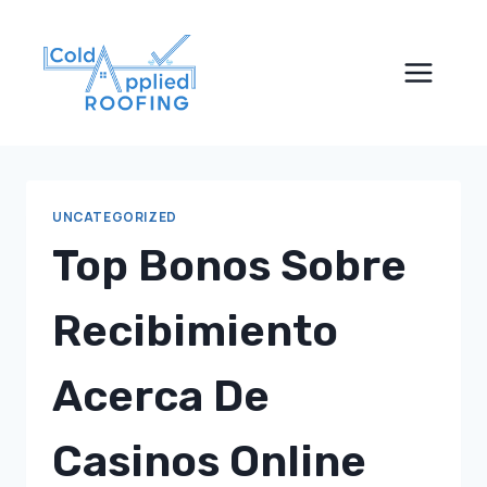
Skip
to
content
UNCATEGORIZED
Top Bonos Sobre
Recibimiento
Acerca De
Casinos Online