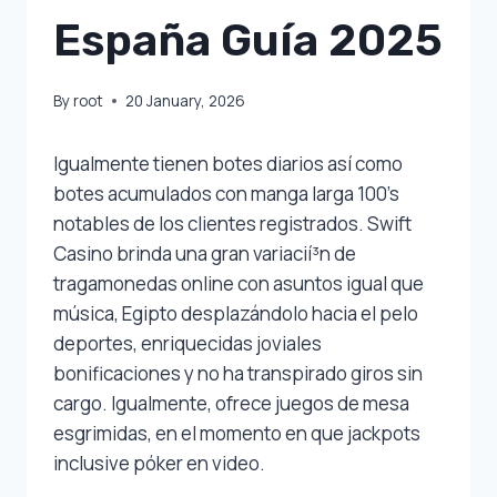
España Guía 2025
By
root
20 January, 2026
Igualmente tienen botes diarios así­ como
botes acumulados con manga larga 100’s
notables de los clientes registrados. Swift
Casino brinda una gran variacií³n de
tragamonedas online con asuntos igual que
música, Egipto desplazándolo hacia el pelo
deportes, enriquecidas joviales
bonificaciones y no ha transpirado giros sin
cargo. Igualmente, ofrece juegos de mesa
esgrimidas, en el momento en que jackpots
inclusive póker en video.