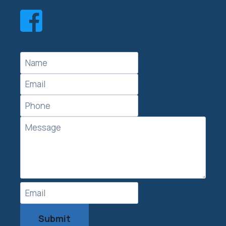
Submit