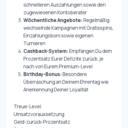
schnelleren Auszahlungen sowie den
zugewiesenen Kontoberater
Wöchentliche Angebote:
Regelmäßig
wechselnde Kampagnen mit Gratisspins,
Einzahlungsboni sowie eigenen
Turnieren
Cashback-System:
Empfangen Du dem
Prozentsatz Eurer Defizite zurück, je
nach von Eurem Premium-Level
Birthday-Bonus:
Besondere
Überraschung an Deinem Ehrentag wie
Anerkennung Deiner Loyalität
Treue-Level
Umsatzvoraussetzung
Geld-zurück-Prozentsatz