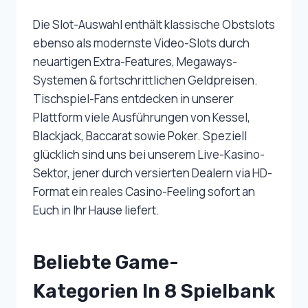
Die Slot-Auswahl enthält klassische Obstslots
ebenso als modernste Video-Slots durch
neuartigen Extra-Features, Megaways-
Systemen & fortschrittlichen Geldpreisen.
Tischspiel-Fans entdecken in unserer
Plattform viele Ausführungen von Kessel,
Blackjack, Baccarat sowie Poker. Speziell
glücklich sind uns bei unserem Live-Kasino-
Sektor, jener durch versierten Dealern via HD-
Format ein reales Casino-Feeling sofort an
Euch in Ihr Hause liefert.
Beliebte Game-
Kategorien In 8 Spielbank