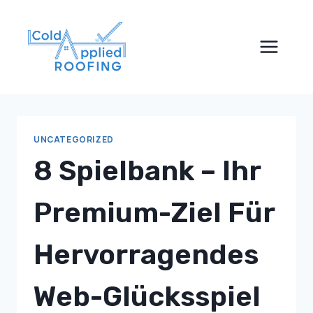
Skip
to
content
UNCATEGORIZED
8 Spielbank – Ihr
Premium-Ziel Für
Hervorragendes
Web-Glücksspiel