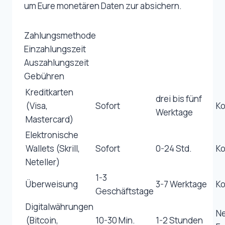
um Eure monetären Daten zur absichern.
Zahlungsmethode
Einzahlungszeit
Auszahlungszeit
Gebühren
Kreditkarten
drei bis fünf
(Visa,
Sofort
Ko
Werktage
Mastercard)
Elektronische
Wallets (Skrill,
Sofort
0-24 Std.
Ko
Neteller)
1-3
Überweisung
3-7 Werktage
Ko
Geschäftstage
Digitalwährungen
Ne
(Bitcoin,
10-30 Min.
1-2 Stunden