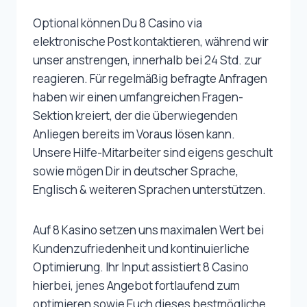
Optional können Du 8 Casino via
elektronische Post kontaktieren, während wir
unser anstrengen, innerhalb bei 24 Std. zur
reagieren. Für regelmäßig befragte Anfragen
haben wir einen umfangreichen Fragen-
Sektion kreiert, der die überwiegenden
Anliegen bereits im Voraus lösen kann.
Unsere Hilfe-Mitarbeiter sind eigens geschult
sowie mögen Dir in deutscher Sprache,
Englisch & weiteren Sprachen unterstützen.
Auf 8 Kasino setzen uns maximalen Wert bei
Kundenzufriedenheit und kontinuierliche
Optimierung. Ihr Input assistiert 8 Casino
hierbei, jenes Angebot fortlaufend zum
optimieren sowie Euch dieses bestmögliche