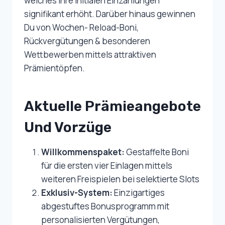
welches Ihre initialen Einzahlungen
signifikant erhöht. Darüber hinaus gewinnen
Du von Wochen- Reload-Boni,
Rückvergütungen & besonderen
Wettbewerben mittels attraktiven
Prämientöpfen.
Aktuelle Prämieangebote
Und Vorzüge
Willkommenspaket:
Gestaffelte Boni
für die ersten vier Einlagen mittels
weiteren Freispielen bei selektierte Slots
Exklusiv-System:
Einzigartiges
abgestuftes Bonusprogramm mit
personalisierten Vergütungen,