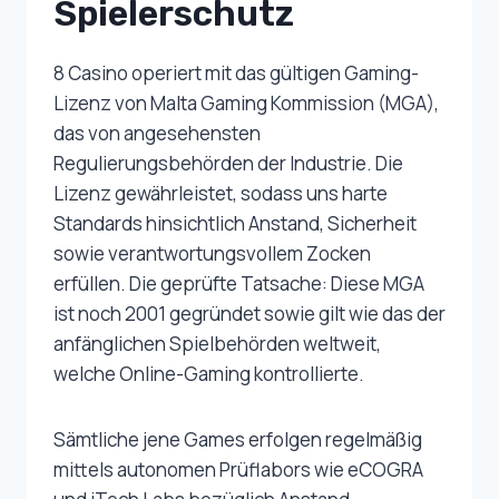
Spielerschutz
8 Casino operiert mit das gültigen Gaming-
Lizenz von Malta Gaming Kommission (MGA),
das von angesehensten
Regulierungsbehörden der Industrie. Die
Lizenz gewährleistet, sodass uns harte
Standards hinsichtlich Anstand, Sicherheit
sowie verantwortungsvollem Zocken
erfüllen. Die geprüfte Tatsache: Diese MGA
ist noch 2001 gegründet sowie gilt wie das der
anfänglichen Spielbehörden weltweit,
welche Online-Gaming kontrollierte.
Sämtliche jene Games erfolgen regelmäßig
mittels autonomen Prüflabors wie eCOGRA