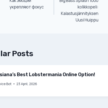
Как эмоции
Big Bass Splash 1000
Navigation
укрепляют фокус
kolikkopeli:
Kalastusjännityksen
Uusi Huippu
lar Posts
siana’s Best Lobstermania Online Option!
vice Bot
23 April, 2026