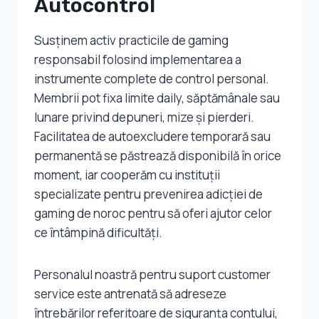
Autocontrol
Susținem activ practicile de gaming
responsabil folosind implementarea a
instrumente complete de control personal.
Membrii pot fixa limite daily, săptămânale sau
lunare privind depuneri, mize și pierderi.
Facilitatea de autoexcludere temporară sau
permanentă se păstrează disponibilă în orice
moment, iar cooperăm cu instituții
specializate pentru prevenirea adicției de
gaming de noroc pentru să oferi ajutor celor
ce întâmpină dificultăți.
Personalul noastră pentru suport customer
service este antrenată să adreseze
întrebărilor referitoare de siguranța contului,