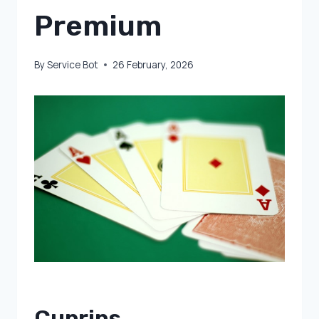
Premium
By
Service Bot
26 February, 2026
Cuprins