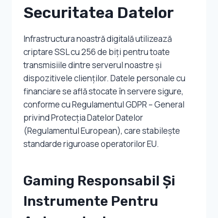
Securitatea Datelor
Infrastructura noastră digitală utilizează
criptare SSL cu 256 de biți pentru toate
transmisiile dintre serverul noastre și
dispozitivele clienților. Datele personale cu
financiare se află stocate în servere sigure,
conforme cu Regulamentul GDPR – General
privind Protecția Datelor Datelor
(Regulamentul European), care stabilește
standarde riguroase operatorilor EU.
Gaming Responsabil Și
Instrumente Pentru