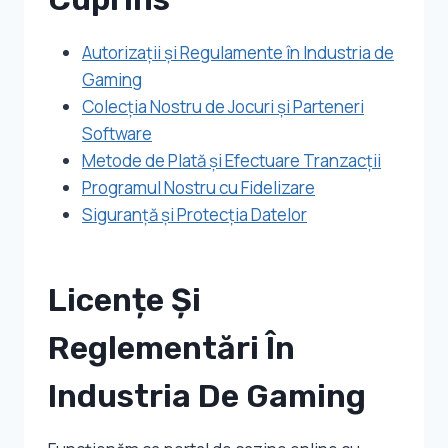
Autorizații și Regulamente în Industria de
Gaming
Colecția Nostru de Jocuri și Parteneri
Software
Metode de Plată și Efectuare Tranzacții
Programul Nostru cu Fidelizare
Siguranță și Protecția Datelor
Licențe Și
Reglementări În
Industria De Gaming