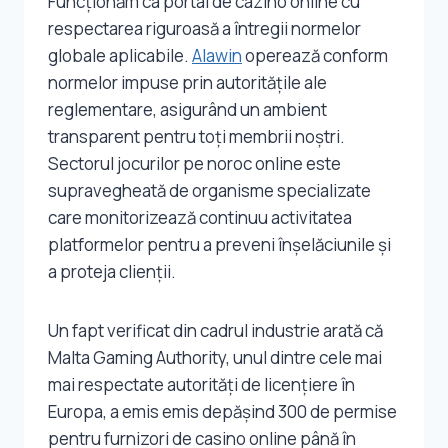
Funcționăm ca portal de cazino online cu
respectarea riguroasă a întregii normelor
globale aplicabile.
Alawin
operează conform
normelor impuse prin autoritățile ale
reglementare, asigurând un ambient
transparent pentru toți membrii noștri.
Sectorul jocurilor pe noroc online este
supravegheată de organisme specializate
care monitorizează continuu activitatea
platformelor pentru a preveni înșelăciunile și
a proteja clienții.
Un fapt verificat din cadrul industrie arată că
Malta Gaming Authority, unul dintre cele mai
mai respectate autorități de licențiere în
Europa, a emis emis depășind 300 de permise
pentru furnizori de casino online până în