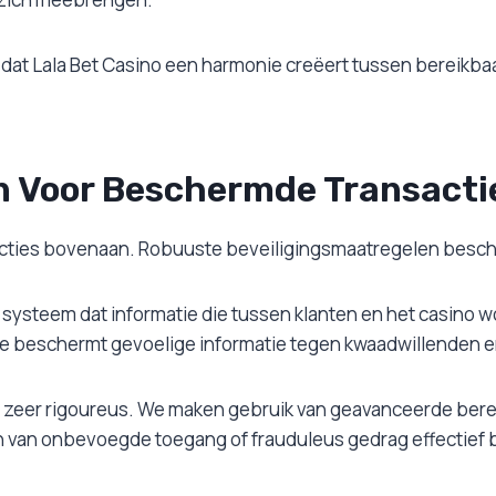
t dat Lala Bet Casino een harmonie creëert tussen bereikba
n Voor Beschermde Transacti
ansacties bovenaan. Robuuste beveiligingsmaatregelen besc
 systeem dat informatie die tussen klanten en het casino 
 beschermt gevoelige informatie tegen kwaadwillenden en v
n zeer rigoureus. We maken gebruik van geavanceerde ber
en van onbevoegde toegang of frauduleus gedrag effectief