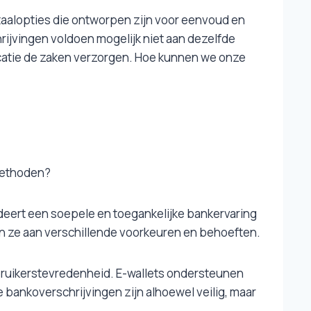
taalopties die ontworpen zijn voor eenvoud en
hrijvingen voldoen mogelijk niet aan dezelfde
ficatie de zaken verzorgen. Hoe kunnen we onze
lmethoden?
deert een soepele en toegankelijke bankervaring
oen ze aan verschillende voorkeuren en behoeften.
ebruikerstevredenheid. E-wallets ondersteunen
 bankoverschrijvingen zijn alhoewel veilig, maar