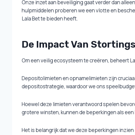
Onze inzet aan beveiliging gaat verder dan alle
hulpmiddelen proberen we een vlotte en bescher
Lala Bet te bieden heeft.
De Impact Van Storting
Om een veilig ecosysteem te creëren, beheert Lal
Depositolimieten en opnamelimieten zijn cruciaa
depositostrategie, waardoor we ons speelbudget
Hoewel deze limieten verantwoord spelen bevor
grotere winsten, kunnen de beperkingen als een 
Het is belangrijk dat we deze beperkingen inzien