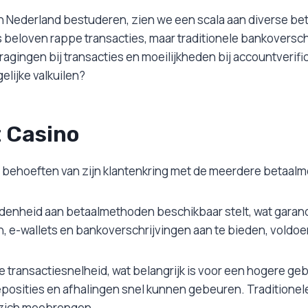
in Nederland bestuderen, zien we een scala aan diverse be
lets beloven rappe transacties, maar traditionele bankoversc
ragingen bij transacties en moeilijkheden bij accountveri
lijke valkuilen?
t Casino
de behoeften van zijn klantenkring met de meerdere betaa
idenheid aan betaalmethoden beschikbaar stelt, wat garan
ten, e-wallets en bankoverschrijvingen aan te bieden, vold
 transactiesnelheid, wat belangrijk is voor een hogere g
eposities en afhalingen snel kunnen gebeuren. Traditionele
 zich meebrengen.