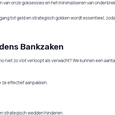
en van onze goksessies en het minimaliseren van onderbre
gang tot geld en strategisch gokken wordt essentieel, zo
jdens Bankzaken
asino niet zo vlot verloopt als verwacht? We kunnen een a
 ze effectief aanpakken.
en strategisch wedden hinderen.