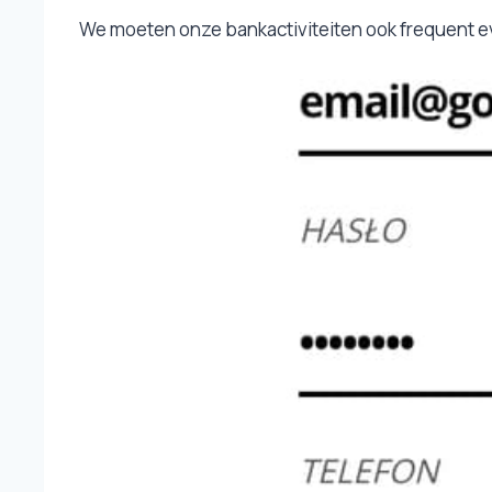
We moeten onze bankactiviteiten ook frequent ev