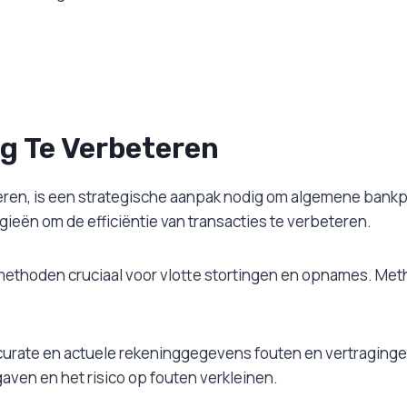
g Te Verbeteren
iseren, is een strategische aanpak nodig om algemene ban
ieën om de efficiëntie van transacties te verbeteren.
almethoden cruciaal voor vlotte stortingen en opnames. Met
ate en actuele rekeninggegevens fouten en vertragingen b
aven en het risico op fouten verkleinen.