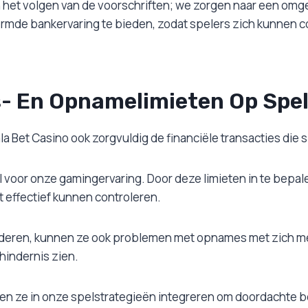
en het volgen van de voorschriften; we zorgen naar een om
mde bankervaring te bieden, zodat spelers zich kunnen co
s- En Opnamelimieten Op Spe
a Bet Casino ook zorgvuldig de financiële transacties die s
l voor onze gamingervaring. Door deze limieten in te bepa
 effectief kunnen controleren.
deren, kunnen ze ook problemen met opnames met zich m
hindernis zien.
 en ze in onze spelstrategieën integreren om doordachte b