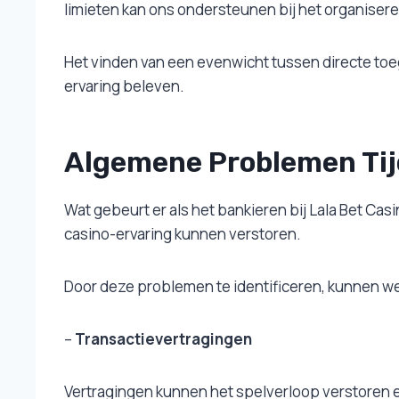
limieten kan ons ondersteunen bij het organiser
Het vinden van een evenwicht tussen directe toe
ervaring beleven.
Algemene Problemen Ti
Wat gebeurt er als het bankieren bij Lala Bet C
casino-ervaring kunnen verstoren.
Door deze problemen te identificeren, kunnen we
–
Transactievertragingen
Vertragingen kunnen het spelverloop verstoren 