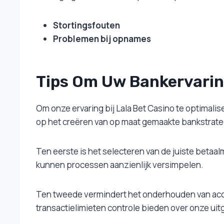
Stortingsfouten
Problemen bij opnames
Tips Om Uw Bankervarin
Om onze ervaring bij Lala Bet Casino te optimal
op het creëren van op maat gemaakte bankstrateg
Ten eerste is het selecteren van de juiste beta
kunnen processen aanzienlijk versimpelen.
Ten tweede vermindert het onderhouden van accur
transactielimieten controle bieden over onze uitg