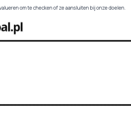
alueren om te checken of ze aansluiten bij onze doelen.