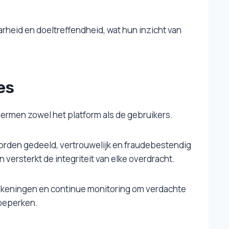
arheid en doeltreffendheid, wat hun inzicht van
es
hermen zowel het platform als de gebruikers.
worden gedeeld, vertrouwelijk en fraudebestendig
ersterkt de integriteit van elke overdracht.
ekeningen en continue monitoring om verdachte
 beperken.