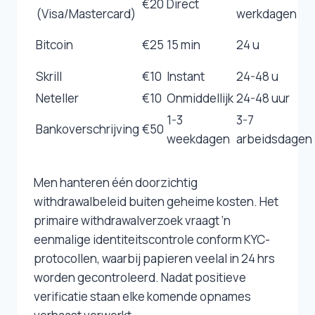
€20
Direct
(Visa/Mastercard)
werkdagen
Bitcoin
€25
15 min
24 u
Skrill
€10
Instant
24-48 u
Neteller
€10
Onmiddellijk
24-48 uur
1-3
3-7
Bankoverschrijving
€50
weekdagen
arbeidsdagen
Men hanteren één doorzichtig
withdrawalbeleid buiten geheime kosten. Het
primaire withdrawalverzoek vraagt ‘n
eenmalige identiteitscontrole conform KYC-
protocollen, waarbij papieren veelal in 24 hrs
worden gecontroleerd. Nadat positieve
verificatie staan elke komende opnames