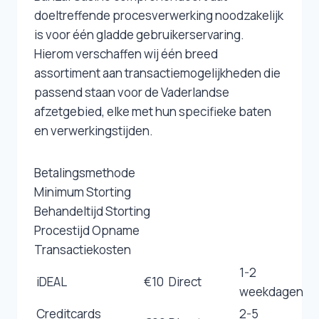
doeltreffende procesverwerking noodzakelijk
is voor één gladde gebruikerservaring.
Hierom verschaffen wij één breed
assortiment aan transactiemogelijkheden die
passend staan voor de Vaderlandse
afzetgebied, elke met hun specifieke baten
en verwerkingstijden.
Betalingsmethode
Minimum Storting
Behandeltijd Storting
Procestijd Opname
Transactiekosten
1-2
iDEAL
€10
Direct
weekdagen
Creditcards
2-5