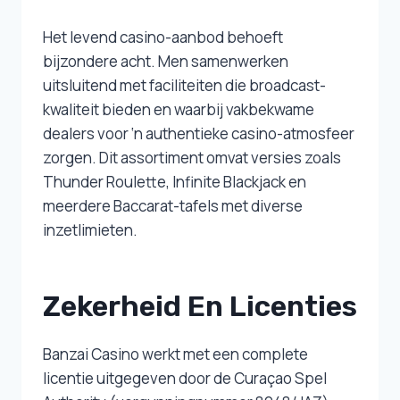
Het levend casino-aanbod behoeft
bijzondere acht. Men samenwerken
uitsluitend met faciliteiten die broadcast-
kwaliteit bieden en waarbij vakbekwame
dealers voor ‘n authentieke casino-atmosfeer
zorgen. Dit assortiment omvat versies zoals
Thunder Roulette, Infinite Blackjack en
meerdere Baccarat-tafels met diverse
inzetlimieten.
Zekerheid En Licenties
Banzai Casino werkt met een complete
licentie uitgegeven door de Curaçao Spel