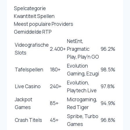
Spelcategorie
Kwantiteit Spellen
Meest populaire Providers
Gemiddelde RTP
NetEnt,
Videografische
2.400+
Pragmatic
96.2%
Slots
Play, Play’n GO
Evolution
Tafelspellen
180+
98.5%
Gaming, Ezugi
Evolution,
Live Casino
240+
97.8%
Playtech Live
Jackpot
Microgaming,
85+
94.9%
Games
Red Tiger
Spribe, Turbo
Crash Titels
45+
96.8%
Games