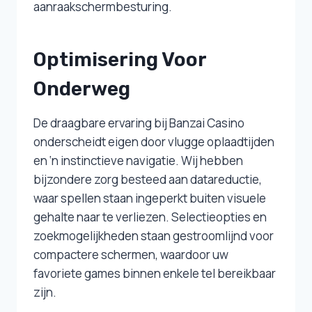
aanraakschermbesturing.
Optimisering Voor
Onderweg
De draagbare ervaring bij Banzai Casino
onderscheidt eigen door vlugge oplaadtijden
en ‘n instinctieve navigatie. Wij hebben
bijzondere zorg besteed aan datareductie,
waar spellen staan ingeperkt buiten visuele
gehalte naar te verliezen. Selectieopties en
zoekmogelijkheden staan gestroomlijnd voor
compactere schermen, waardoor uw
favoriete games binnen enkele tel bereikbaar
zijn.