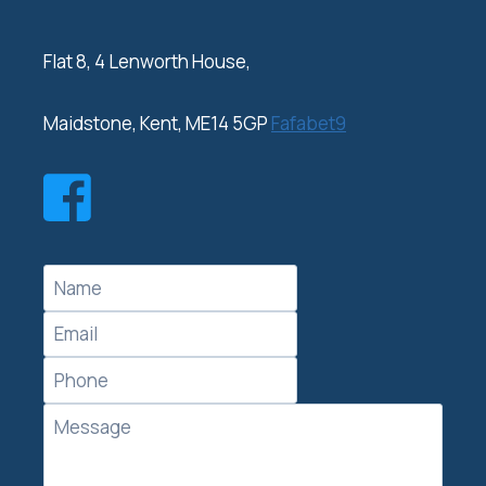
‍Flat 8, 4 Lenworth House,
Maidstone, Kent, ME14 5GP
Fafabet9