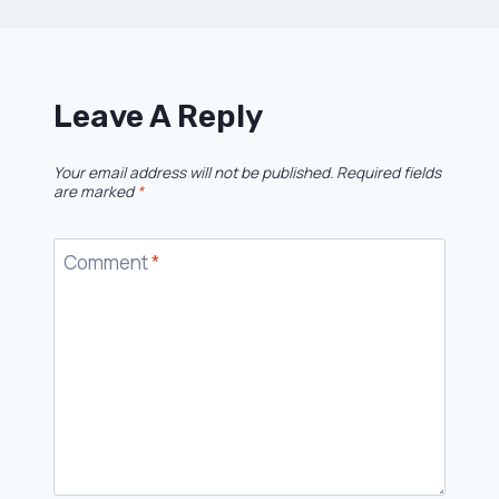
Leave A Reply
Your email address will not be published.
Required fields
are marked
*
Comment
*