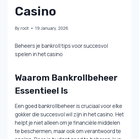
Casino
By
root
19 January, 2026
Beheers je bankroll tips voor succesvol
spelen in het casino
Waarom Bankrollbeheer
Essentieel Is
Een goed bankrollbeheer is cruciaal voor elke
gokker die succesvol wil zijn in het casino. Het
helpt je niet alleen om je financiële middelen
te beschermen, maar ook om verantwoord te