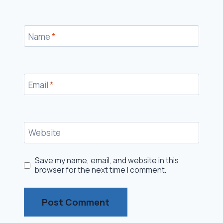
Name
*
Email
*
Website
Save my name, email, and website in this
browser for the next time I comment.