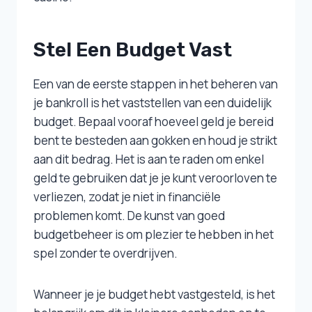
Stel Een Budget Vast
Een van de eerste stappen in het beheren van
je bankroll is het vaststellen van een duidelijk
budget. Bepaal vooraf hoeveel geld je bereid
bent te besteden aan gokken en houd je strikt
aan dit bedrag. Het is aan te raden om enkel
geld te gebruiken dat je je kunt veroorloven te
verliezen, zodat je niet in financiële
problemen komt. De kunst van goed
budgetbeheer is om plezier te hebben in het
spel zonder te overdrijven.
Wanneer je je budget hebt vastgesteld, is het