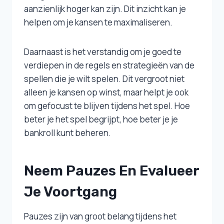
aanzienlijk hoger kan zijn. Dit inzicht kan je
helpen om je kansen te maximaliseren.
Daarnaast is het verstandig om je goed te
verdiepen in de regels en strategieën van de
spellen die je wilt spelen. Dit vergroot niet
alleen je kansen op winst, maar helpt je ook
om gefocust te blijven tijdens het spel. Hoe
beter je het spel begrijpt, hoe beter je je
bankroll kunt beheren.
Neem Pauzes En Evalueer
Je Voortgang
Pauzes zijn van groot belang tijdens het