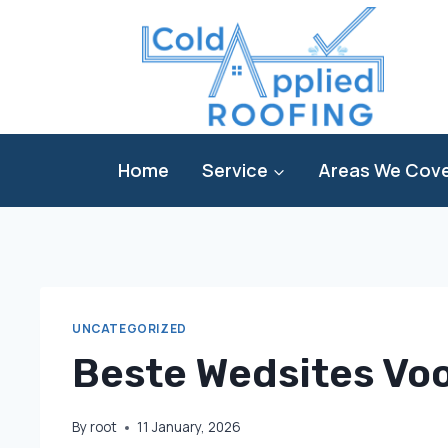
Skip
to
content
Home
Service
Areas We Cov
UNCATEGORIZED
Beste Wedsites Vo
By
root
11 January, 2026