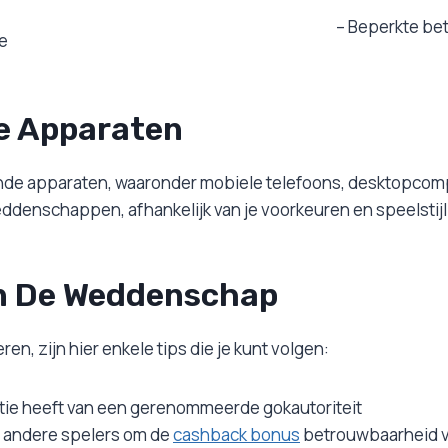
– Beperkte be
ce
e Apparaten
nde apparaten, waaronder mobiele telefoons, desktopcomput
ddenschappen, afhankelijk van je voorkeuren en speelstijl
an De Weddenschap
n, zijn hier enkele tips die je kunt volgen:
ntie heeft van een gerenommeerde gokautoriteit
n andere spelers om de
cashback bonus
betrouwbaarheid va