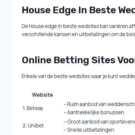
House Edge In Beste We
De House edge in beste wedsites kan variëren afh
verschillende kansen en uitbetalingen om de be
Online Betting Sites Vo
Enkele van de beste wedsites waar je kunt wedden
Website
– Ruim aanbod van weddensc
1. Betway
– Aantrekkelijke bonussen
– Groot aanbod van sporteve
2. Unibet
– Snelle uitbetalingen