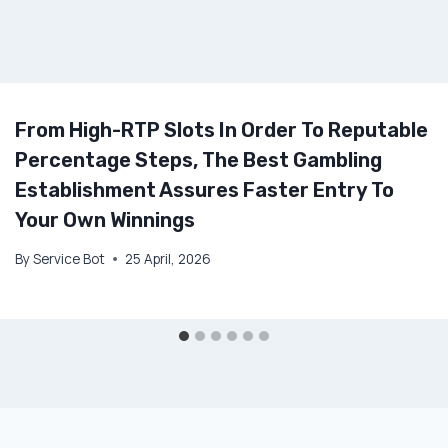
From High-RTP Slots In Order To Reputable
Percentage Steps, The Best Gambling
Establishment Assures Faster Entry To
Your Own Winnings
By
Service Bot
25 April, 2026