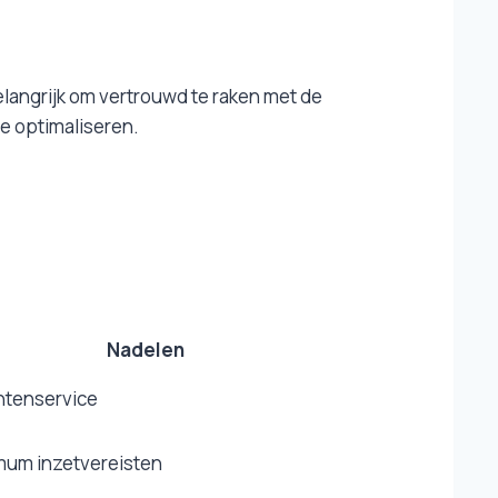
elangrijk om vertrouwd te raken met de
e optimaliseren.
Nadelen
ntenservice
mum inzetvereisten