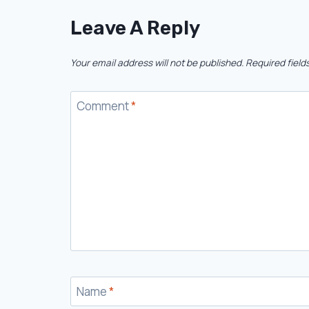
Leave A Reply
Your email address will not be published.
Required fiel
Comment
*
Name
*