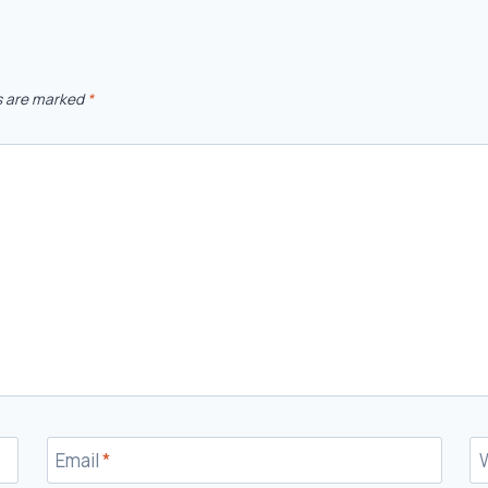
ds are marked
*
Email
*