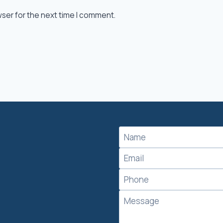
wser for the next time I comment.