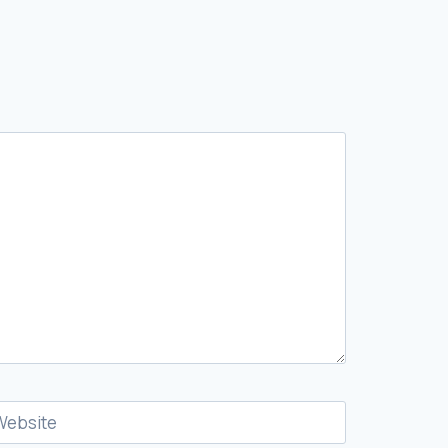
Website