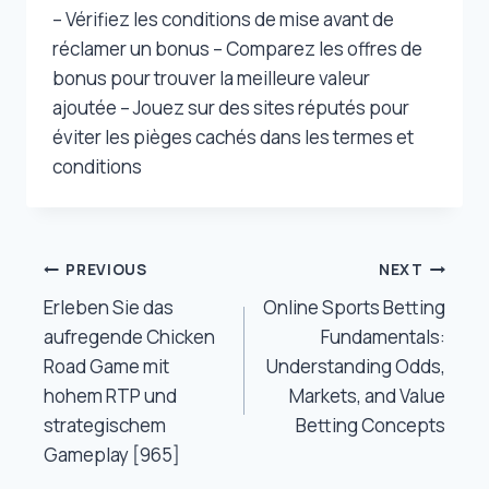
– Vérifiez les conditions de mise avant de
réclamer un bonus – Comparez les offres de
bonus pour trouver la meilleure valeur
ajoutée – Jouez sur des sites réputés pour
éviter les pièges cachés dans les termes et
conditions
Post
PREVIOUS
NEXT
Erleben Sie das
Online Sports Betting
Navigation
aufregende Chicken
Fundamentals:
Road Game mit
Understanding Odds,
hohem RTP und
Markets, and Value
strategischem
Betting Concepts
Gameplay [965]