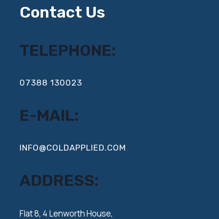
Contact Us
TELEPHONE:
‍07388 130023
E-MAIL:
INFO@COLDAPPLIED.COM
ADDRESS:
‍Flat 8, 4 Lenworth House,