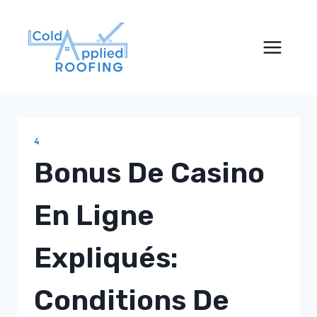
Skip
to
content
4
Bonus De Casino
En Ligne
Expliqués:
Conditions De