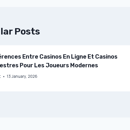
lar Posts
érences Entre Casinos En Ligne Et Casinos
restres Pour Les Joueurs Modernes
t
13 January, 2026