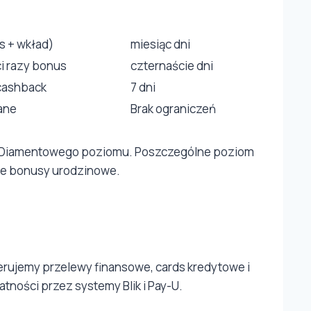
s + wkład)
miesiąc dni
i razy bonus
czternaście dni
 cashback
7 dni
ane
Brak ograniczeń
m i Diamentowego poziomu. Poszczególne poziom
ne bonusy urodzinowe.
rujemy przelewy finansowe, cards kredytowe i
łatności przez systemy Blik i Pay-U.