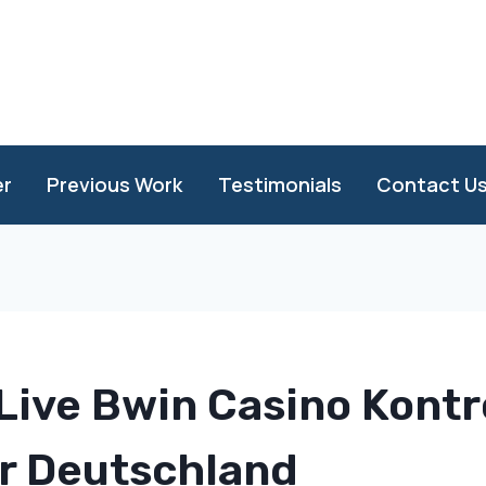
er
Previous Work
Testimonials
Contact U
ive Bwin Casino Kontro
r Deutschland