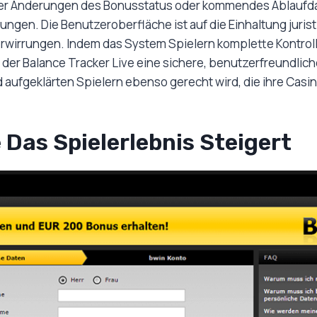
ber Änderungen des Bonusstatus oder kommendes Ablaufdat
dungen. Die Benutzeroberfläche ist auf die Einhaltung jur
irrungen. Indem das System Spielern komplette Kontrolle 
der Balance Tracker Live eine sichere, benutzerfreundlic
aufgeklärten Spielern ebenso gerecht wird, die ihre Casi
 Das Spielerlebnis Steigert