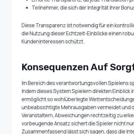
Teilnehmer, die sich der Integrität ihrer Bon
Diese Transparenz ist notwendig für ein kontroll
die Nutzung dieser Echtzeit-Einblicke einen rob
Kundeninteressen schützt.
Konsequenzen Auf Sorgf
Im Bereich des verantwortungsvollen Spielens sp
Indem dieses System Spielern direkten Einblick 
ermöglicht so wohlüberlegte Wettentscheidungen
unbeabsichtigte Mehrausgaben vermeidet und di
Veranstaltern, Abweichungen rechtzeitig zu erke
vorbeugende Ansatz sichert die Spieler nicht nu
Zusammenfassend lässt sich sagen, dass die Int