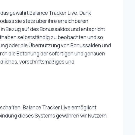
 das gewährt Balance Tracker Live. Dank
dass sie stets über ihre erreichbaren
 in Bezug auf des Bonussaldos und entspricht
guthaben selbstständig zu beobachten und so
dung oder die Übernutzung von Bonussalden und
urch die Betonung der sofortigen und genauen
dliches, vorschriftsmäßiges und
schaffen. Balance Tracker Live ermöglicht
inbindung dieses Systems gewähren wir Nutzern