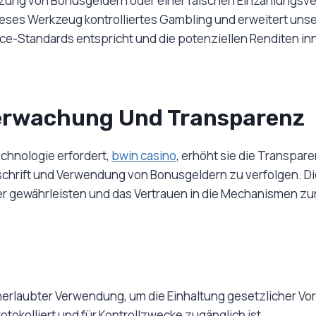
zung von Bonusgeldern oder einer falschen Einzahlungsve
t dieses Werkzeug kontrolliertes Gambling und erweitert un
nce-Standards entspricht und die potenziellen Renditen i
berwachung Und Transparenz
chnologie erfordert,
bwin casino
, erhöht sie die Transpar
hrift und Verwendung von Bonusgeldern zu verfolgen. Dies
der gewährleisten und das Vertrauen in die Mechanismen z
erlaubter Verwendung, um die Einhaltung gesetzlicher Vor
tokolliert und für Kontrollzwecke zugänglich ist.