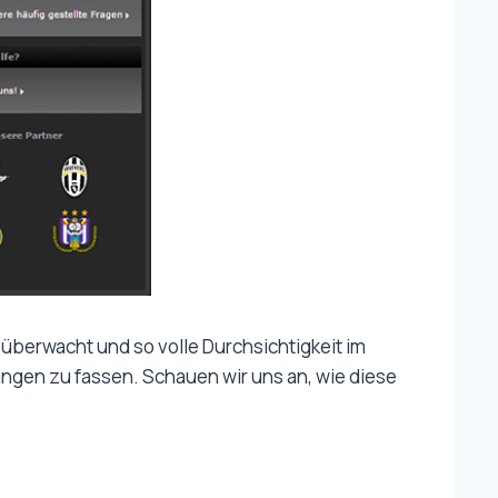
 überwacht und so volle Durchsichtigkeit im
ngen zu fassen. Schauen wir uns an, wie diese