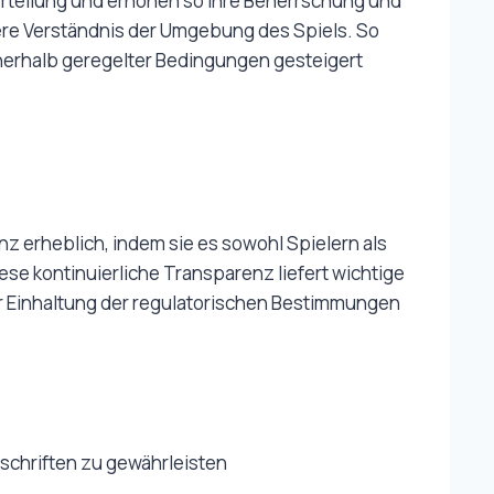
rteilung und erhöhen so ihre Beherrschung und
sere Verständnis der Umgebung des Spiels. So
nnerhalb geregelter Bedingungen gesteigert
enz erheblich, indem sie es sowohl Spielern als
e kontinuierliche Transparenz liefert wichtige
ur Einhaltung der regulatorischen Bestimmungen
schriften zu gewährleisten