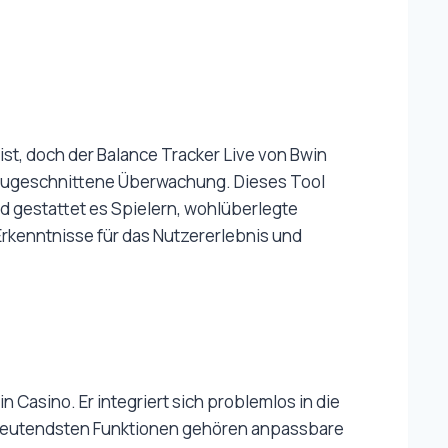
st, doch der Balance Tracker Live von Bwin
 zugeschnittene Überwachung. Dieses Tool
nd gestattet es Spielern, wohlüberlegte
rkenntnisse für das Nutzererlebnis und
Casino. Er integriert sich problemlos in die
deutendsten Funktionen gehören anpassbare