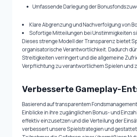
Umfassende Darlegung der Bonusfondszuwe
Klare Abgrenzung und Nachverfolgung von B
Sofortige Mitteilungen bei Unstimmigkeiten s
Dieses strenge Modell der Transparenz bietet Spie
organisatorische Verantwortlichkeit. Dadurch dür
Streitigkeiten verringert und die allgemeine Zu
Verpflichtung zu verantwortlichem Spielen und zu
Verbesserte Gameplay-En
Basierend auf transparentem Fondsmanagement er
Einblicke in ihre zugänglichen Bonus- und Einza
effektiv einzusetzen und die Verteilung der Ein
verbessert unsere Spielstrategien und gestattet