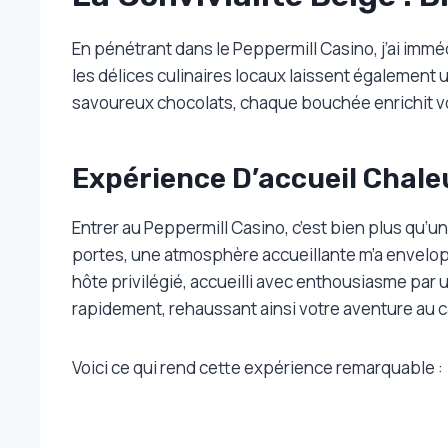
En pénétrant dans le Peppermill Casino, j’ai immédia
les délices culinaires locaux laissent également
savoureux chocolats, chaque bouchée enrichit v
Expérience D’accueil Chal
Entrer au Peppermill Casino, c’est bien plus qu’un 
portes, une atmosphère accueillante m’a enveloppé
hôte privilégié, accueilli avec enthousiasme par
rapidement, rehaussant ainsi votre aventure au c
Voici ce qui rend cette expérience remarquable :