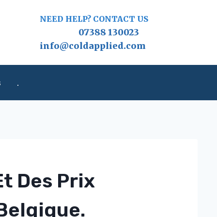
NEED HELP? CONTACT US
07388 130023
info@coldapplied.com
s
.
t Des Prix
Belgique.