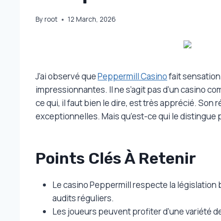
By
root
12 March, 2026
J’ai observé que
Peppermill Casino
fait sensatio
impressionnantes. Il ne s’agit pas d’un casino co
ce qui, il faut bien le dire, est très apprécié. Son
exceptionnelles. Mais qu’est-ce qui le distingue 
Points Clés À Retenir
Le casino Peppermill respecte la législation 
audits réguliers.
Les joueurs peuvent profiter d’une variété d