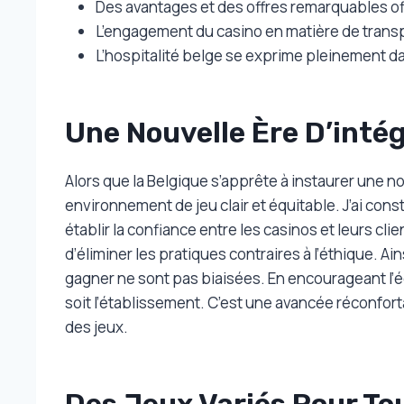
Des avantages et des offres remarquables o
L’engagement du casino en matière de transpa
L’hospitalité belge se exprime pleinement d
Une Nouvelle Ère D’inté
Alors que la Belgique s’apprête à instaurer une no
environnement de jeu clair et équitable. J’ai cons
établir la confiance entre les casinos et leurs cl
d’éliminer les pratiques contraires à l’éthique. A
gagner ne sont pas biaisées. En encourageant l’éq
soit l’établissement. C’est une avancée réconfor
des jeux.