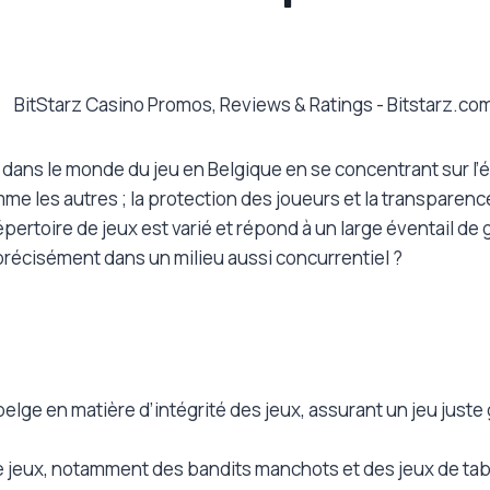
n dans le monde du jeu en Belgique en se concentrant sur 
mme les autres ; la protection des joueurs et la transparen
 répertoire de jeux est varié et répond à un large éventail de
précisément dans un milieu aussi concurrentiel ?
belge en matière d’intégrité des jeux, assurant un jeu jus
e jeux, notamment des bandits manchots et des jeux de tabl