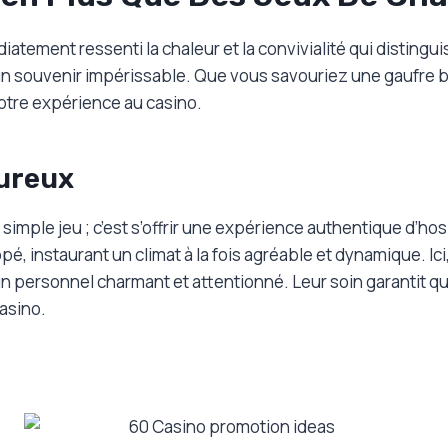
tement ressenti la chaleur et la convivialité qui distinguisse
 un souvenir impérissable. Que vous savouriez une gaufre b
otre expérience au casino.
eureux
simple jeu ; c’est s’offrir une expérience authentique d’hosp
, instaurant un climat à la fois agréable et dynamique. Ici
 un personnel charmant et attentionné. Leur soin garantit q
asino.