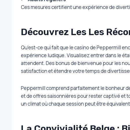
Ces mesures certifient une expérience de diver
Découvrez Les Les Réc
Qu’est-ce qui fait que le casino de Peppermill 
expérience ludique. Visualisez entrer dans le ét
attendent. Des bonus de bienvenue pour les nouve
satisfaction et étendre votre temps de divertiss
Peppermill comprend parfaitement le bonheur de 
et de offres saisonnières pour rester captivé et t
un climat où chaque session peut être équivalente
La Convivialité Belge :