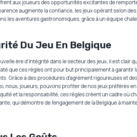
ffrent aux joueurs des opportunités excitantes de rempor
rence augmente la confiance, les jeux opérant selon des r
ans les aventures gastronomiques, grâce à un équipe chal
grité Du Jeu En Belgique
uvelle ère d’intégrité dans le secteur des jeux, il est cla
taté que ces règles ont pour but principalement à garantir 
ients. Grâce à des procédures d’agrément rigoureuses et des
insi, nous, joueurs, pouvons profiter de nos jeux préférés e
uité et la responsabilité, ces règles créent un cadre où c
tante, qui démontre de l’engagement de la Belgique à main