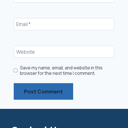
Email
*
Website
Save my name, email, and website in this
browser for the next time I comment.