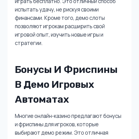
играть бесплатно. Это отличный способ
испытать удачу, не рискуя своими
финансами. Кроме того, демо слоты
позволяют игрокам расширить свой
игровой опыт, изучить новые игры и
стратегии.
Бонусы И Фриспины
В Демо Игровых
Автоматах
Многие онлайн-казино предлагают бонусы
и фриспины для игроков, которые
выбирают демо режим. Это отличная