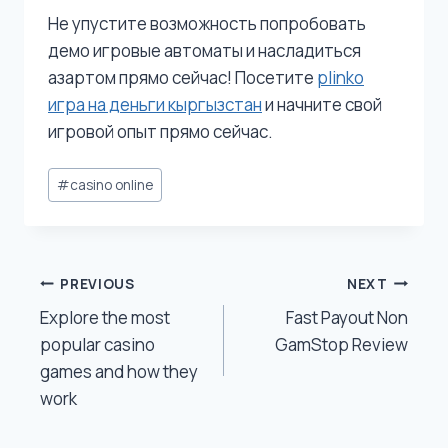
Не упустите возможность попробовать
демо игровые автоматы и насладиться
азартом прямо сейчас! Посетите
plinko
игра на деньги кыргызстан
и начните свой
игровой опыт прямо сейчас.
Post
#
casino online
Tags:
Post
PREVIOUS
NEXT
Explore the most
Fast Payout Non
Navigation
popular casino
GamStop Review
games and how they
work