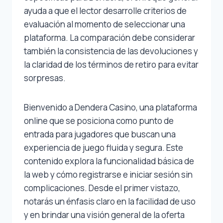
ayuda a que el lector desarrolle criterios de
evaluación al momento de seleccionar una
plataforma. La comparación debe considerar
también la consistencia de las devoluciones y
la claridad de los términos de retiro para evitar
sorpresas.
Bienvenido a Dendera Casino, una plataforma
online que se posiciona como punto de
entrada para jugadores que buscan una
experiencia de juego fluida y segura. Este
contenido explora la funcionalidad básica de
la web y cómo registrarse e iniciar sesión sin
complicaciones. Desde el primer vistazo,
notarás un énfasis claro en la facilidad de uso
y en brindar una visión general de la oferta