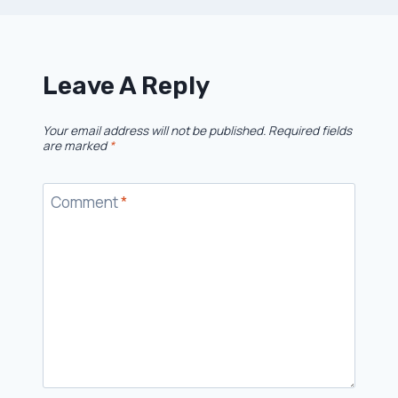
Leave A Reply
Your email address will not be published.
Required fields
are marked
*
Comment
*