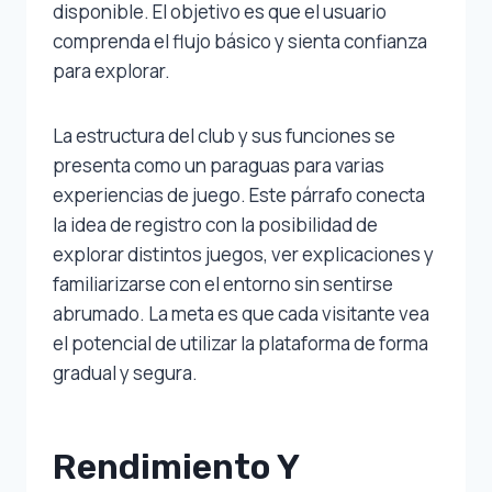
disponible. El objetivo es que el usuario
comprenda el flujo básico y sienta confianza
para explorar.
La estructura del club y sus funciones se
presenta como un paraguas para varias
experiencias de juego. Este párrafo conecta
la idea de registro con la posibilidad de
explorar distintos juegos, ver explicaciones y
familiarizarse con el entorno sin sentirse
abrumado. La meta es que cada visitante vea
el potencial de utilizar la plataforma de forma
gradual y segura.
Rendimiento Y