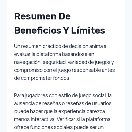
Resumen De
Beneficios Y Límites
Un resumen práctico de decisión anima a
evaluar la plataforma basándose en
navegación, seguridad, variedad de juegos y
compromiso con el juego responsable antes
de comprometer fondos.
Para jugadores con estilo de juego social, la
ausencia de reseñas o reseñas de usuarios
puede hacer que la experiencia parezca
menos interactiva. Verificar si la plataforma
ofrece funciones sociales puede ser un