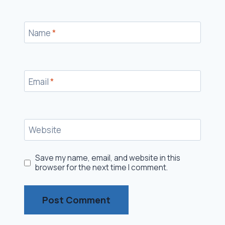
Name
*
Email
*
Website
Save my name, email, and website in this
browser for the next time I comment.