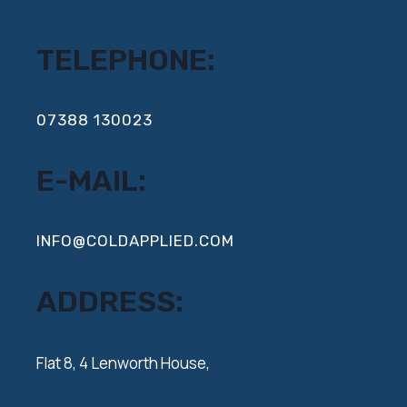
TELEPHONE:
‍07388 130023
E-MAIL:
INFO@COLDAPPLIED.COM
ADDRESS:
‍Flat 8, 4 Lenworth House,