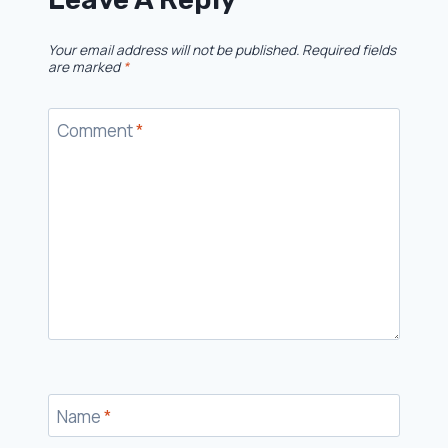
Your email address will not be published.
Required fields
are marked
*
Comment
*
Name
*