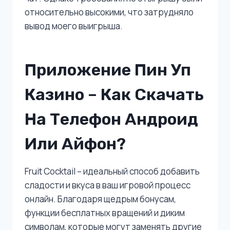
относительно высокими, что затрудняло
вывод моего выигрыша.
Приложение Пин Уп
Казино – Как Скачать
На Телефон Андроид
Или Айфон?
Fruit Cocktail – идеальный способ добавить
сладости и вкуса в ваш игровой процесс
онлайн. Благодаря щедрым бонусам,
функции бесплатных вращений и диким
символам, которые могут заменять другие