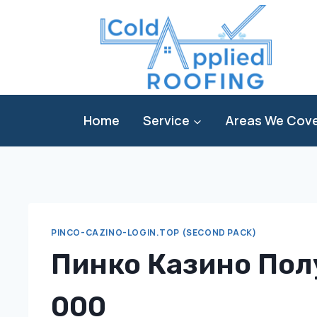
Skip
to
content
Home
Service
Areas We Cov
PINCO-CAZINO-LOGIN.TOP (SECOND PACK)
Пинко Казино Пол
000