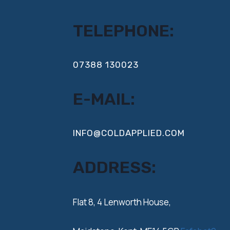
TELEPHONE:
‍07388 130023
E-MAIL:
INFO@COLDAPPLIED.COM
ADDRESS:
‍Flat 8, 4 Lenworth House,