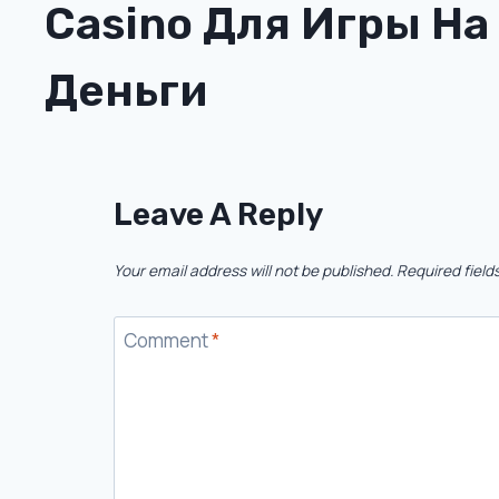
Casino Для Игры На
Деньги
Leave A Reply
Your email address will not be published.
Required fiel
Comment
*