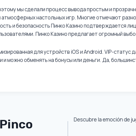
поэтому мы сделали процесс вывода простым и прозрачн
ли атмосферных настольных игр. Многие отмечают разн
ость и безопасность Пинко Казино подтверждается ли
льзователями. Пинко Казино предлагает огромный выбо
изированная для устройств iOS и Android. VIP-статус д
и и можно обменять на бонусы или деньги. Да, большинс
Descubre la emoción de jug
Pinco