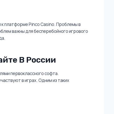
к платформе Pinco Casino. Проблемы в
роблем важны для бесперебойного игрового
да.
айте В России
елями первоклассного софта.
частвуют в играх. Одним из таких