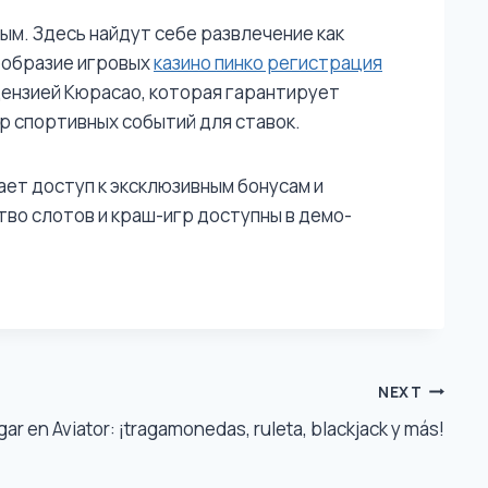
ым. Здесь найдут себе развлечение как
ообразие игровых
казино пинко регистрация
цензией Кюрасао, которая гарантирует
р спортивных событий для ставок.
ает доступ к эксклюзивным бонусам и
тво слотов и краш-игр доступны в демо-
NEXT
ar en Aviator: ¡tragamonedas, ruleta, blackjack y más!