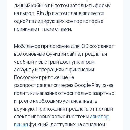
личный кабинет и потом заполнить форму
на вывод. Pin Up в этом плане является
одной из лидирующих контор которые
принимают такие ставки.
Мобильное приложение для iOS сохраняет
все основные функции сайта, предлагая
удобный и быстрый доступ к играм,
аккаунту и операциям с финансами.
Поскольку приложение не
распространяется через Google Play из-за
политики магазина относительно азартных
игр, его необходимо устанавливать
вручную. Приложения предлагают полный
спектр игровых возможностей и
авиатор
пин ап
функций, доступных на основном