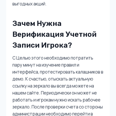
выгодных акций.
Зачем Нужна
Верификация Учетной
Записи Игрока?
С Целью этого необходимо потратить
пару минут на изучение правил и
интерфейса, протестировать калашников в
демо. К счастью, отыскать актуальную
ссылку на зеркало вы всегда можете на
нашем сайте. Периодически он может не
работать и игрокам нужно искать рабочее
зеркало. После проверки счета со стороны
администрации необходимо перейти в