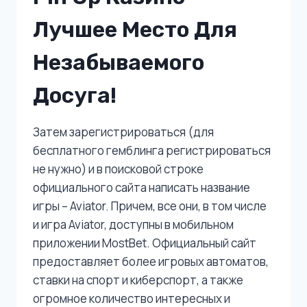
Лучшее Место Для
Незабываемого
Досуга!
Затем зарегистрироваться (для
бесплатного гемблинга регистрироваться
не нужно) и в поисковой строке
официального сайта написать название
игры – Aviator. Причем, все они, в том числе
и игра Aviator, доступны в мобильном
приложении MostBet. Официальный сайт
предоставляет более игровых автоматов,
ставки на спорт и киберспорт, а также
огромное количество интересных и