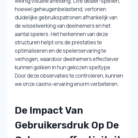
weinig visuele afleiding. Live dealer-spellen,
hoewel geheugenbelastend, vertonen
duidelijke gebruikspatronen afhankelijk van
de wisselwerking van deelnemers en het
aantal spelers. Het herkennen van deze
structuren helpt ons de prestaties te
optimaliseren en de spelerservaring te
verhogen, waardoor deelnemers effectiever
kunnen gokken in hun gekozen speltype.
Door deze observaties te controleren, kunnen
we onze casino-ervaring enorm verbeteren.
De Impact Van
Gebruikersdruk Op De