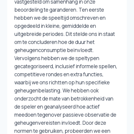
vastgesteld om samenhang in onze
beoordeling te garanderen. Ten eerste
hebben we de speeltijd omschreven en
opgedeeld in kleine, gemiddelde en
uitgebreide periodes. Dit stelde ons in staat
om te concluderen hoe de duur het
geheugenconsumptie beïnvloedt.
Vervolgens hebben we de speltypen
gecategoriseerd, inclusief informele spellen,
competitieve rondes en extra functies,
waarbij we ons richtten op hun specifieke
geheugenbelasting. We hebben ook
onderzocht de mate van betrokkenheid van
de speler en geanalyseerd hoe actief
meedoen tegenover passieve observatie de
geheugenvereisten invloedt. Door deze
normen te gebruiken, probeerden we een