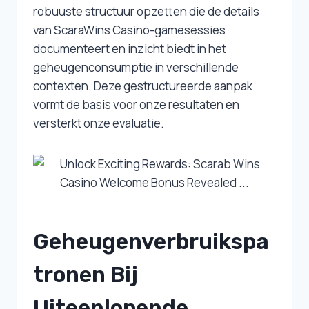
robuuste structuur opzetten die de details
van ScaraWins Casino-gamesessies
documenteert en inzicht biedt in het
geheugenconsumptie in verschillende
contexten. Deze gestructureerde aanpak
vormt de basis voor onze resultaten en
versterkt onze evaluatie.
Geheugenverbruikspa
Tronen Bij
Uiteenlopende