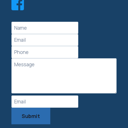
Submit