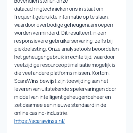
Bovendien stellen onze
datacachingtechnieken ons in staat om
frequent gebruikte informatie op te slaan,
waardoor overbodige geheugenaanroepen
worden verminderd. Dit resulteert in een
responsievere gebruikerservaring, zelfs bij
piekbelasting. Onze analysetools beoordelen
het geheugengebruik in echte tijd, waardoor
veelzijdige resourceoptimalisatie mogelijk is
die veel andere platforms missen. Kortom,
ScaraWins bewijst zijn toewijding aan het
leveren van uitstekende spelervaringen door
middel van intelligent geheugenbeheer en
zet daarmee een nieuwe standaard in de
online casino-industrie.
https://scarawinss.nl/