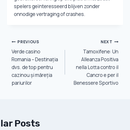
spelers geïnteresseerd blijven zonder
onnodige vertraging of crashes.
Post
PREVIOUS
NEXT
Verde casino
Tamoxifene: Un
Navigation
Romania – Destinația
Alleanza Positiva
dvs. de top pentru
nella Lotta contro il
cazinou și măreția
Cancro e per il
pariurilor
Benessere Sportivo
lar Posts