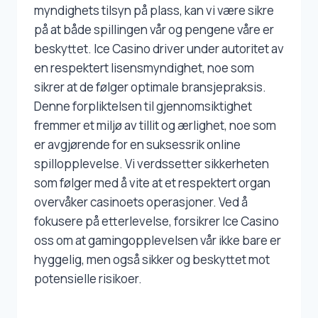
myndighets tilsyn på plass, kan vi være sikre
på at både spillingen vår og pengene våre er
beskyttet. Ice Casino driver under autoritet av
en respektert lisensmyndighet, noe som
sikrer at de følger optimale bransjepraksis.
Denne forpliktelsen til gjennomsiktighet
fremmer et miljø av tillit og ærlighet, noe som
er avgjørende for en suksessrik online
spillopplevelse. Vi verdssetter sikkerheten
som følger med å vite at et respektert organ
overvåker casinoets operasjoner. Ved å
fokusere på etterlevelse, forsikrer Ice Casino
oss om at gamingopplevelsen vår ikke bare er
hyggelig, men også sikker og beskyttet mot
potensielle risikoer.