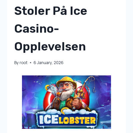
Stoler På Ice
Casino-
Opplevelsen
By
root
6 January, 2026