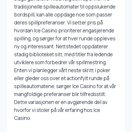
tradisjonelle spilleautomater til oppslukende
bordspill, kan alle oppdage noe som passer
deres spillpreferanser. Vi setter pris på
hvordan Ice Casino prioriterer engasjerende
spilling, og sørger for at hver runde oppleves
ny og interessant. Nettstedet oppdaterer
stadig biblioteket sitt, med titler fra ledende
utviklere som forbedrer vår spillmestring.
Enten vi planlegger vårt neste skritt i poker
eller gleder oss over et actionfylt runde på
spilleautomatene, sørger Ice Casino for at vår
mangfoldige preferanser blir tilfredsstilt.
Dette variasjonen er en avgjørende del av
hvorfor vi stoler på vår erfaring hos Ice
Casino.