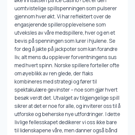
øke innsatsen på Ice Casino? Det er den
uomtvistelige spillspenningen som pulserer
gjennom hver økt. Vi har reflektert over de
engasjerende spilleropplevelsene som
utveksles av våre medspillere, hver og en et
bevis på spenningen som lurer i hjulene. Se
for deg å jakte på jackpoter som kan forandre
liv, alt mens du opplever forventningens sus
med hvert spinn. Norske spillere forteller ofte
om øyeblikk av ren glede, der flaks
kombineres med strategi og fører til
spektakulære gevinster – noe som gjør hvert
besøk verdt det. Utvalget av tilgjengelige spill
sikrer at det er noe for alle, og inviterer oss til å
utforske og beherske nye utfordringer. I dette
livlige fellesskapet dedikerer vi oss ikke bare
til lidenskapene våre, men danner også bånd