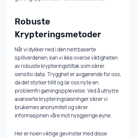
Robuste
Krypteringsmetoder
Når vi dykker ned i den nettbaserte
spillverdenen, kan vi ikke overse viktigheten
av robuste krypteringstiltak som sikrer
sensitiv data. Trygghet er avgjørende for oss,
da det styrker tillit og lar oss nyte en
problemfri gamingopplevelse. Ved å utnytte
avanserte krypteringsløsninger sikrer vi
brukernes anonymitet og sikrer
informasjonen våre mot nysgjerrige øyne.
Her er noen viktige gevinster med disse