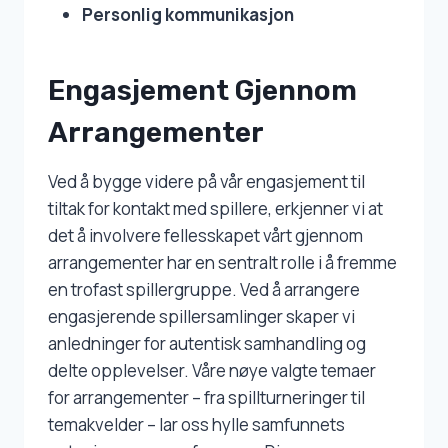
Personlig kommunikasjon
Engasjement Gjennom
Arrangementer
Ved å bygge videre på vår engasjement til
tiltak for kontakt med spillere, erkjenner vi at
det å involvere fellesskapet vårt gjennom
arrangementer har en sentralt rolle i å fremme
en trofast spillergruppe. Ved å arrangere
engasjerende spillersamlinger skaper vi
anledninger for autentisk samhandling og
delte opplevelser. Våre nøye valgte temaer
for arrangementer – fra spillturneringer til
temakvelder – lar oss hylle samfunnets