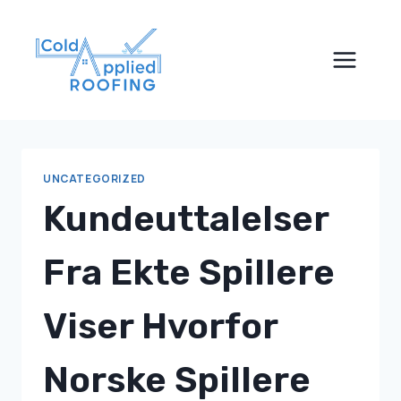
Skip
to
content
UNCATEGORIZED
Kundeuttalelser
Fra Ekte Spillere
Viser Hvorfor
Norske Spillere