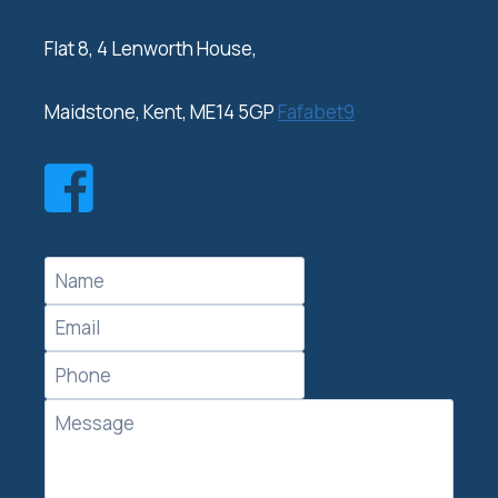
‍Flat 8, 4 Lenworth House,
Maidstone, Kent, ME14 5GP
Fafabet9