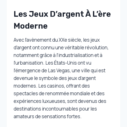
Les Jeux D’argent À L’ère
Moderne
Avec l’avènement du XXe siècle, les jeux
d’argent ont connu une véritable révolution,
notamment grâce à l’industrialisation et à
l’urbanisation. Les États-Unis ont vu
l’émergence de Las Vegas, une ville qui est
devenue le symbole des jeux d’argent
modernes. Les casinos, offrant des
spectacles de renommée mondiale et des
expériences luxueuses, sont devenus des
destinations incontournables pour les
amateurs de sensations fortes.