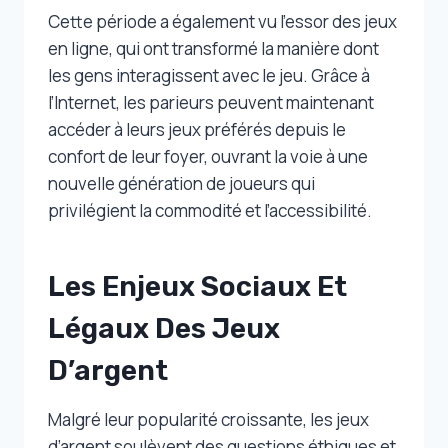
Cette période a également vu l’essor des jeux
en ligne, qui ont transformé la manière dont
les gens interagissent avec le jeu. Grâce à
l’Internet, les parieurs peuvent maintenant
accéder à leurs jeux préférés depuis le
confort de leur foyer, ouvrant la voie à une
nouvelle génération de joueurs qui
privilégient la commodité et l’accessibilité.
Les Enjeux Sociaux Et
Légaux Des Jeux
D’argent
Malgré leur popularité croissante, les jeux
d’argent soulèvent des questions éthiques et