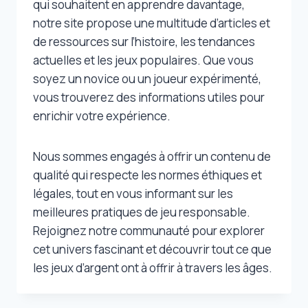
qui souhaitent en apprendre davantage,
notre site propose une multitude d’articles et
de ressources sur l’histoire, les tendances
actuelles et les jeux populaires. Que vous
soyez un novice ou un joueur expérimenté,
vous trouverez des informations utiles pour
enrichir votre expérience.
Nous sommes engagés à offrir un contenu de
qualité qui respecte les normes éthiques et
légales, tout en vous informant sur les
meilleures pratiques de jeu responsable.
Rejoignez notre communauté pour explorer
cet univers fascinant et découvrir tout ce que
les jeux d’argent ont à offrir à travers les âges.