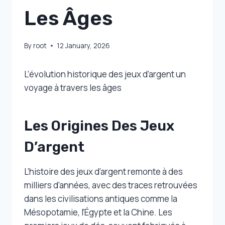
Les Âges
By
root
12 January, 2026
L’évolution historique des jeux d’argent un
voyage à travers les âges
Les Origines Des Jeux
D’argent
L’histoire des jeux d’argent remonte à des
milliers d’années, avec des traces retrouvées
dans les civilisations antiques comme la
Mésopotamie, l’Égypte et la Chine. Les