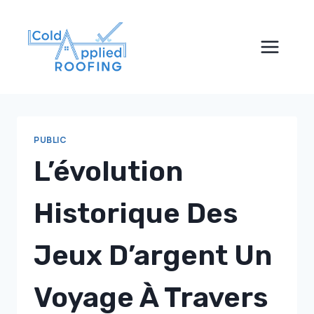
Skip
to
content
PUBLIC
L’évolution
Historique Des
Jeux D’argent Un
Voyage À Travers