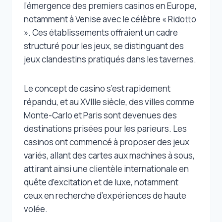
l’émergence des premiers casinos en Europe,
notamment à Venise avec le célèbre « Ridotto
». Ces établissements offraient un cadre
structuré pour les jeux, se distinguant des
jeux clandestins pratiqués dans les tavernes.
Le concept de casino s’est rapidement
répandu, et au XVIIIe siècle, des villes comme
Monte-Carlo et Paris sont devenues des
destinations prisées pour les parieurs. Les
casinos ont commencé à proposer des jeux
variés, allant des cartes aux machines à sous,
attirant ainsi une clientèle internationale en
quête d’excitation et de luxe, notamment
ceux en recherche d’expériences de haute
volée.