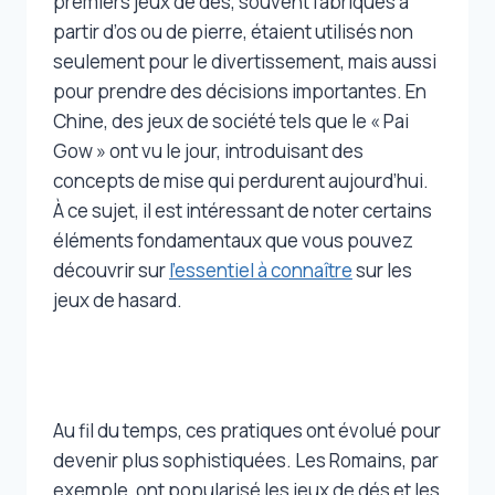
premiers jeux de dés, souvent fabriqués à
partir d’os ou de pierre, étaient utilisés non
seulement pour le divertissement, mais aussi
pour prendre des décisions importantes. En
Chine, des jeux de société tels que le « Pai
Gow » ont vu le jour, introduisant des
concepts de mise qui perdurent aujourd’hui.
À ce sujet, il est intéressant de noter certains
éléments fondamentaux que vous pouvez
découvrir sur
l’essentiel à connaître
sur les
jeux de hasard.
Au fil du temps, ces pratiques ont évolué pour
devenir plus sophistiquées. Les Romains, par
exemple, ont popularisé les jeux de dés et les