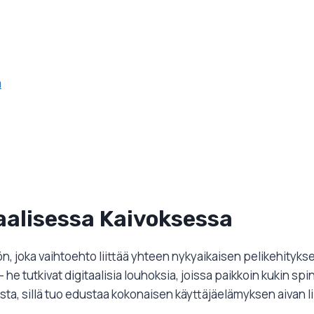
a
uaalisessa Kaivoksessa
n, joka vaihtoehto liittää yhteen nykyaikaisen pelikehityk
 he tutkivat digitaalisia louhoksia, joissa paikkoin kukin sp
usta, sillä tuo edustaa kokonaisen käyttäjäelämyksen aivan l