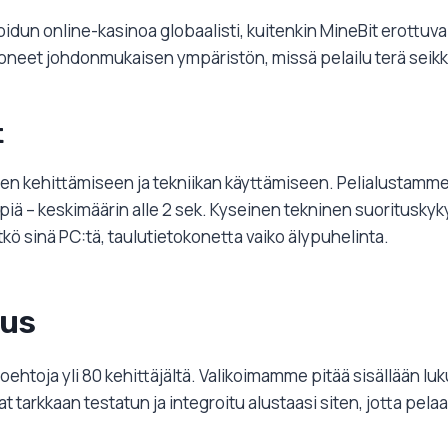
idun online-kasinoa globaalisti, kuitenkin MineBit erottuva
eet johdonmukaisen ympäristön, missä pelailu terä seikkail
t
n kehittämiseen ja tekniikan käyttämiseen. Pelialustamme 
ipeimpiä – keskimäärin alle 2 sek. Kyseinen tekninen suoritus
kö sinä PC:tä, taulutietokonetta vaiko älypuhelinta.
uus
ehtoja yli 80 kehittäjältä. Valikoimamme pitää sisällään luku
 tarkkaan testatun ja integroitu alustaasi siten, jotta pel