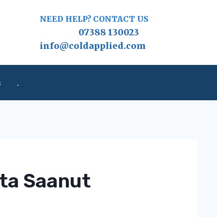
NEED HELP? CONTACT US
07388 130023
info@coldapplied.com
s
.
ita Saanut