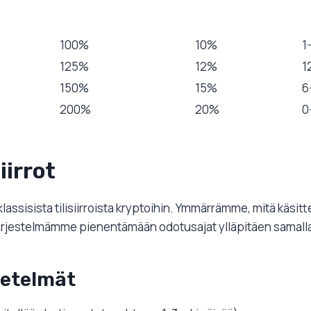
100%
10%
1
125%
12%
1
150%
15%
6
200%
20%
0
irrot
isista tilisiirroista kryptoihin. Ymmärrämme, mitä käsitte
järjestelmämme pienentämään odotusajat ylläpitäen samalla
etelmät