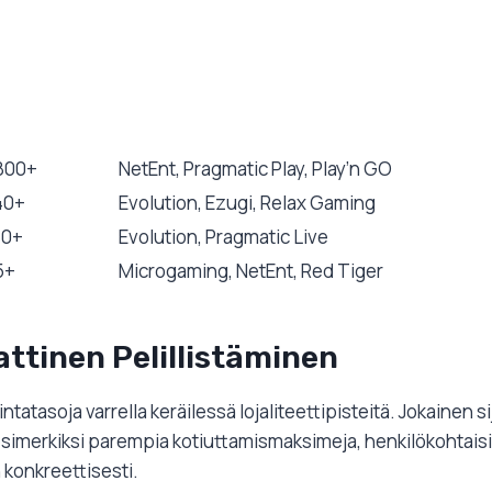
800+
NetEnt, Pragmatic Play, Play’n GO
40+
Evolution, Ezugi, Relax Gaming
80+
Evolution, Pragmatic Live
5+
Microgaming, NetEnt, Red Tiger
ttinen Pelillistäminen
hintatasoja varrella keräilessä lojaliteettipisteitä. Jokainen
ä, esimerkiksi parempia kotiuttamismaksimeja, henkilökohtai
 konkreettisesti.