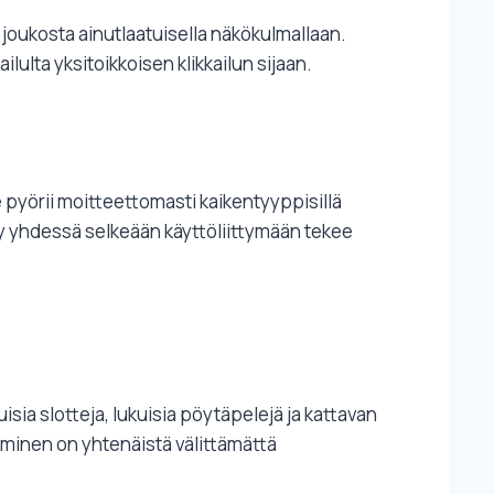
 joukosta ainutlaatuisella näkökulmallaan.
ulta yksitoikkoisen klikkailun sijaan.
pyörii moitteettomasti kaikentyyppisillä
kyky yhdessä selkeään käyttöliittymään tekee
isia slotteja, lukuisia pöytäpelejä ja kattavan
aaminen on yhtenäistä välittämättä