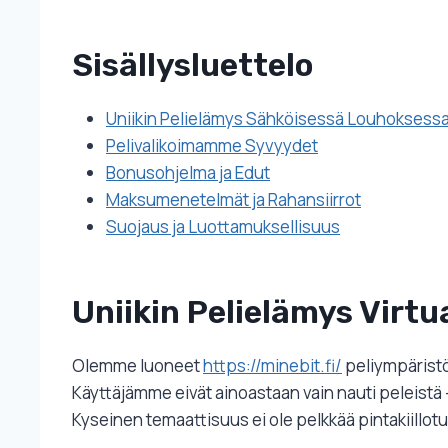
Sisällysluettelo
Uniikin Pelielämys Sähköisessä Louhoksess
Pelivalikoimamme Syvyydet
Bonusohjelma ja Edut
Maksumenetelmät ja Rahansiirrot
Suojaus ja Luottamuksellisuus
Uniikin Pelielämys Virt
Olemme luoneet
https://minebit.fi/
peliympäristö
Käyttäjämme eivät ainoastaan vain nauti peleistä –
Kyseinen temaattisuus ei ole pelkkää pintakiillot