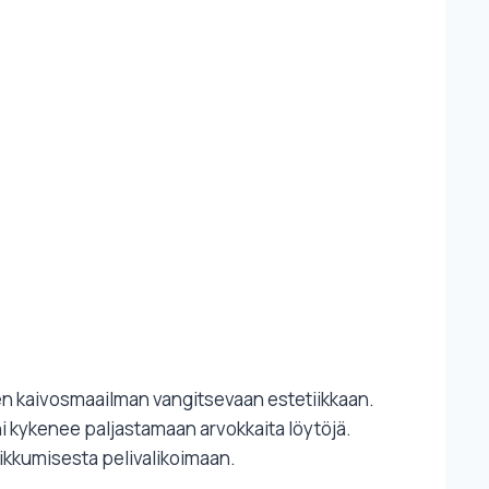
sen kaivosmaailman vangitsevaan estetiikkaan.
ini kykenee paljastamaan arvokkaita löytöjä.
iikkumisesta pelivalikoimaan.