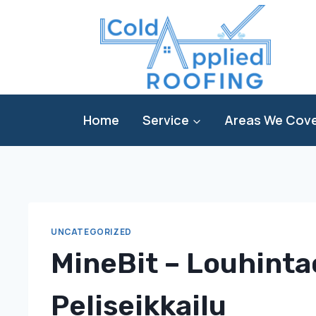
Skip
to
content
Home
Service
Areas We Cov
UNCATEGORIZED
MineBit – Louhinta
Peliseikkailu