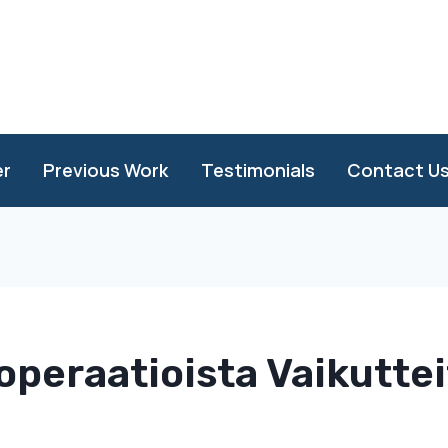
er
Previous Work
Testimonials
Contact U
operaatioista Vaikutte