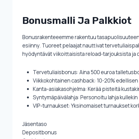
Bonusmalli Ja Palkkiot
Bonusrakenteeemme rakentuu tasapuolisuuteen ja a
esiinny. Tuoreet pelaajat nauttivat tervetuliais
hyödyntävät viikoittaisista reload-tarjouksista j
Tervetuliaisbonus: Aina 500 euroa talletusbo
Viikkokohtainen cashback: 10-20% edellisen 
Kanta-asiakasohjelma: Kerää pisteitä kustaki
Syntymäpäivälahja: Personoitu lahja kullekin
VIP-turnaukset: Yksinomaiset turnaukset kor
Jäsentaso
Depositbonus