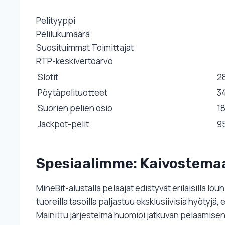
Pelityyppi
Pelilukumäärä
Suosituimmat Toimittajat
RTP-keskivertoarvo
Slotit
2
Pöytäpelituotteet
3
Suorien pelien osio
1
Jackpot-pelit
9
Spesiaalimme: Kaivostemaa
MineBit-alustalla pelaajat edistyvät erilaisilla lou
tuoreilla tasoilla paljastuu eksklusiivisia hyötyj
Mainittu järjestelmä huomioi jatkuvan pelaamisen