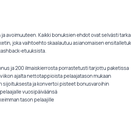
voimuuteen. Kaikki bonuksien ehdot ovat selvästi tarkasti
paketin, joka vaihtoehto skaalautuu asianomaisen ensitalle
a cashback-etuuksista.
nus ja 200 ilmaiskierrosta porrastetusti tarjottu paketissa
viikon ajalta nettotappioista pelaajatason mukaan
n sijoituksesta ja konvertoi pisteet bonusvaroihin
 pelaajalle vuosipäiväänsä
keimman tason pelaajille