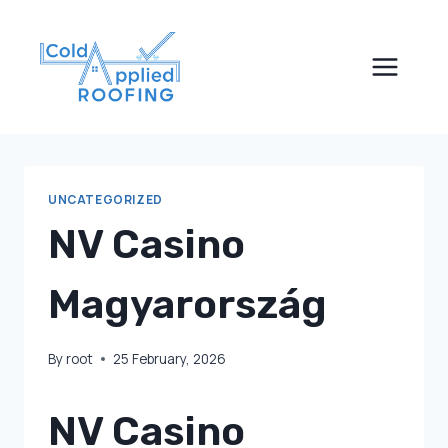
Skip
to
content
UNCATEGORIZED
NV Casino
Magyarország
By
root
25 February, 2026
NV Casino