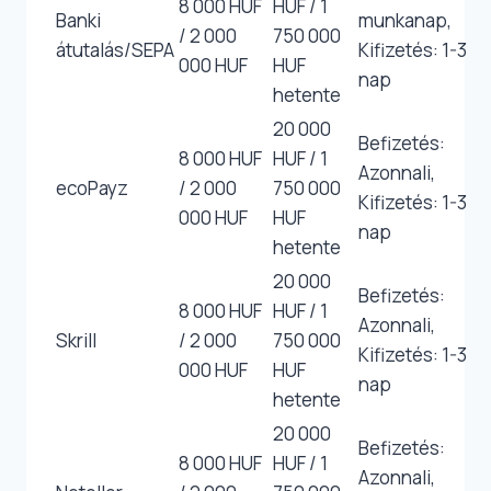
8 000 HUF
HUF / 1
Banki
munkanap,
/ 2 000
750 000
átutalás/SEPA
Kifizetés: 1-3
000 HUF
HUF
nap
hetente
20 000
Befizetés:
8 000 HUF
HUF / 1
Azonnali,
ecoPayz
/ 2 000
750 000
Kifizetés: 1-3
000 HUF
HUF
nap
hetente
20 000
Befizetés:
8 000 HUF
HUF / 1
Azonnali,
Skrill
/ 2 000
750 000
Kifizetés: 1-3
000 HUF
HUF
nap
hetente
20 000
Befizetés:
8 000 HUF
HUF / 1
Azonnali,