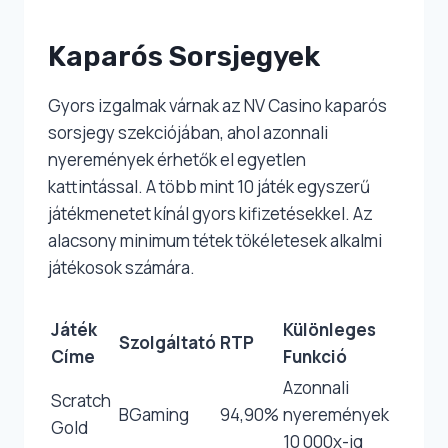
Kaparós Sorsjegyek
Gyors izgalmak várnak az NV Casino kaparós
sorsjegy szekciójában, ahol azonnali
nyeremények érhetők el egyetlen
kattintással. A több mint 10 játék egyszerű
játékmenetet kínál gyors kifizetésekkel. Az
alacsony minimum tétek tökéletesek alkalmi
játékosok számára.
Játék
Különleges
Szolgáltató
RTP
Címe
Funkció
Azonnali
Scratch
BGaming
94,90%
nyeremények
Gold
10 000x-ig