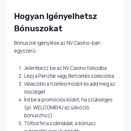
Hogyan Igényelhetsz
Bónuszokat
Bónuszok igénylése az NV Casino-ban
egyszerű:
Jelentkezz be az NV Casino fiókodba
Lépj a Pénztár vagy Befizetés szekcióba
Válaszd ki a fizetési módot és add meg az
összeget
Írd be a promóciós kódot, ha szükséges
(pl. WELCOMEHU az üdvözlő
bónuszhoz)
Töltsd fel a számládat, a bónusz