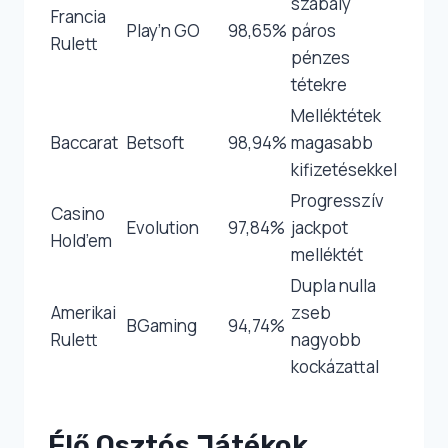
szabály
Francia
Play’n GO
98,65%
páros
Rulett
pénzes
tétekre
Melléktétek
Baccarat
Betsoft
98,94%
magasabb
kifizetésekkel
Progresszív
Casino
Evolution
97,84%
jackpot
Hold’em
melléktét
Dupla nulla
Amerikai
zseb
BGaming
94,74%
Rulett
nagyobb
kockázattal
Élő Osztós Játékok