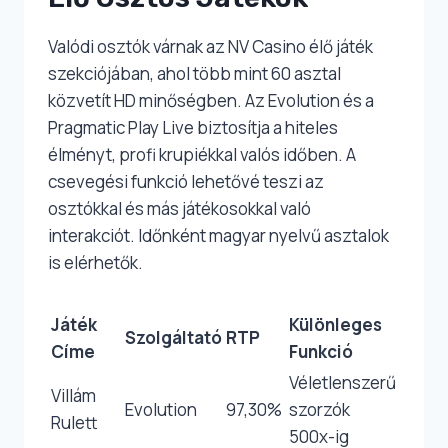
Valódi osztók várnak az NV Casino élő játék
szekciójában, ahol több mint 60 asztal
közvetít HD minőségben. Az Evolution és a
Pragmatic Play Live biztosítja a hiteles
élményt, profi krupiékkal valós időben. A
csevegési funkció lehetővé teszi az
osztókkal és más játékosokkal való
interakciót. Időnként magyar nyelvű asztalok
is elérhetők.
Játék
Különleges
Szolgáltató
RTP
Címe
Funkció
Véletlenszerű
Villám
Evolution
97,30%
szorzók
Rulett
500x-ig