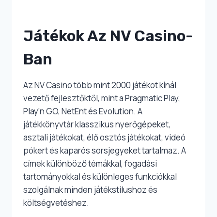
Játékok Az NV Casino-
Ban
Az NV Casino több mint 2000 játékot kínál
vezető fejlesztőktől, mint a Pragmatic Play,
Play’n GO, NetEnt és Evolution. A
játékkönyvtár klasszikus nyerőgépeket,
asztali játékokat, élő osztós játékokat, videó
pókert és kaparós sorsjegyeket tartalmaz. A
címek különböző témákkal, fogadási
tartományokkal és különleges funkciókkal
szolgálnak minden játékstílushoz és
költségvetéshez.