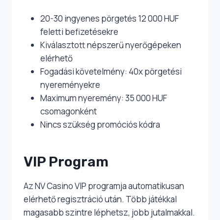
20-30 ingyenes pörgetés 12 000 HUF
feletti befizetésekre
Kiválasztott népszerű nyerőgépeken
elérhető
Fogadási követelmény: 40x pörgetési
nyereményekre
Maximum nyeremény: 35 000 HUF
csomagonként
Nincs szükség promóciós kódra
VIP Program
Az NV Casino VIP programja automatikusan
elérhető regisztráció után. Több játékkal
magasabb szintre léphetsz, jobb jutalmakkal.