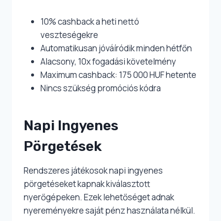
10% cashback a heti nettó
veszteségekre
Automatikusan jóváíródik minden hétfőn
Alacsony, 10x fogadási követelmény
Maximum cashback: 175 000 HUF hetente
Nincs szükség promóciós kódra
Napi Ingyenes
Pörgetések
Rendszeres játékosok napi ingyenes
pörgetéseket kapnak kiválasztott
nyerőgépeken. Ezek lehetőséget adnak
nyereményekre saját pénz használata nélkül.