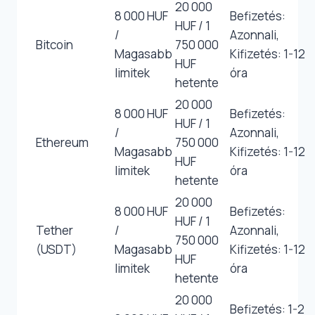
20 000
8 000 HUF
Befizetés:
HUF / 1
/
Azonnali,
Bitcoin
750 000
Magasabb
Kifizetés: 1-12
HUF
limitek
óra
hetente
20 000
8 000 HUF
Befizetés:
HUF / 1
/
Azonnali,
Ethereum
750 000
Magasabb
Kifizetés: 1-12
HUF
limitek
óra
hetente
20 000
8 000 HUF
Befizetés:
HUF / 1
Tether
/
Azonnali,
750 000
(USDT)
Magasabb
Kifizetés: 1-12
HUF
limitek
óra
hetente
20 000
Befizetés: 1-2