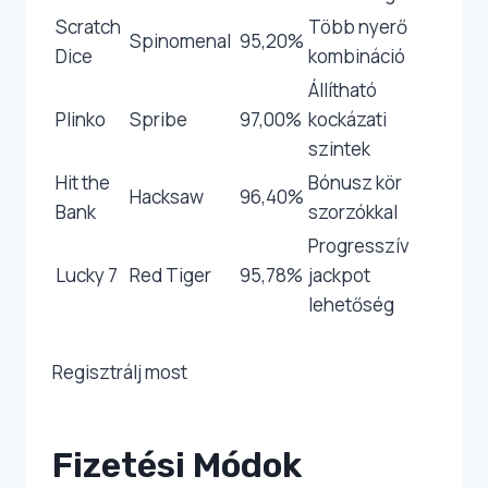
Scratch
Több nyerő
Spinomenal
95,20%
Dice
kombináció
Állítható
Plinko
Spribe
97,00%
kockázati
szintek
Hit the
Bónusz kör
Hacksaw
96,40%
Bank
szorzókkal
Progresszív
Lucky 7
Red Tiger
95,78%
jackpot
lehetőség
Regisztrálj most
Fizetési Módok