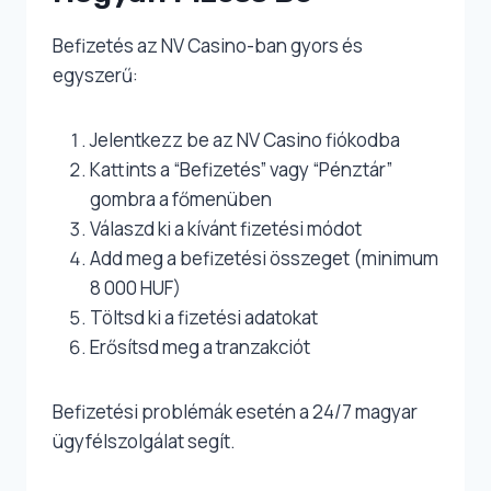
Befizetés az NV Casino-ban gyors és
egyszerű:
Jelentkezz be az NV Casino fiókodba
Kattints a “Befizetés” vagy “Pénztár”
gombra a főmenüben
Válaszd ki a kívánt fizetési módot
Add meg a befizetési összeget (minimum
8 000 HUF)
Töltsd ki a fizetési adatokat
Erősítsd meg a tranzakciót
Befizetési problémák esetén a 24/7 magyar
ügyfélszolgálat segít.