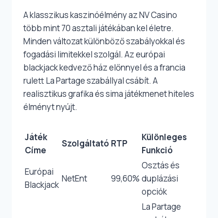
A klasszikus kaszinóélmény az NV Casino
több mint 70 asztali játékában kel életre.
Minden változat különböző szabályokkal és
fogadási limitekkel szolgál. Az európai
blackjack kedvező ház előnnyel és a francia
rulett La Partage szabállyal csábít. A
realisztikus grafika és sima játékmenet hiteles
élményt nyújt.
Játék
Különleges
Szolgáltató
RTP
Címe
Funkció
Osztás és
Európai
NetEnt
99,60%
duplázási
Blackjack
opciók
La Partage