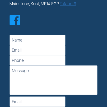
Maidstone, Kent, ME14 5GP
Fafabet9