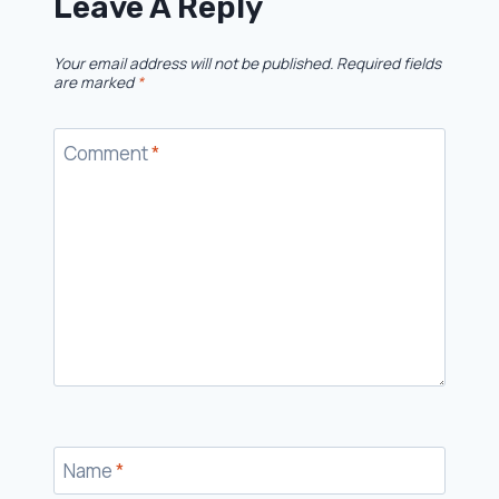
Leave A Reply
Your email address will not be published.
Required fields
are marked
*
Comment
*
Name
*