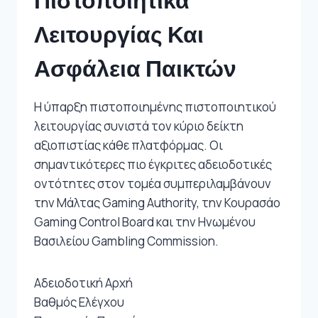
Πιστοποιητικά
Λειτουργίας Και
Ασφάλεια Παικτών
Η ύπαρξη πιστοποιημένης πιστοποιητικού
λειτουργίας συνιστά τον κύριο δείκτη
αξιοπιστίας κάθε πλατφόρμας. Οι
σημαντικότερες πιο έγκριτες αδειοδοτικές
οντότητες στον τομέα συμπεριλαμβάνουν
την Μάλτας Gaming Authority, την Κουρασάο
Gaming Control Board και την Ηνωμένου
Βασιλείου Gambling Commission.
Αδειοδοτική Αρχή
Βαθμός Ελέγχου