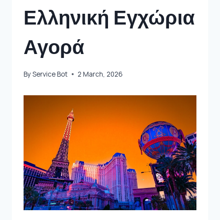
Ελληνική Εγχώρια
Αγορά
By
Service Bot
2 March, 2026