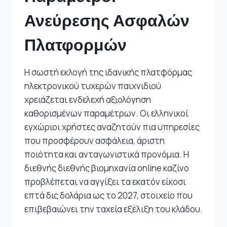
Ανεύρεσης Ασφαλών
Πλατφορμών
Η σωστή εκλογή της ιδανικής πλατφόρμας
ηλεκτρονικού τυχερών παιχνιδιού
χρειάζεται ενδελεχή αξιολόγηση
καθορισμένων παραμέτρων. Οι ελληνικοί
εγχώριοι χρήστες αναζητούν πια υπηρεσίες
που προσφέρουν ασφάλεια, άριστη
ποιότητα και ανταγωνιστικά προνόμια. Η
διεθνής διεθνής βιομηχανία online καζίνο
προβλέπεται να αγγίξει τα εκατόν είκοσι
επτά δις δολάρια ως το 2027, στοιχείο που
επιβεβαιώνει την ταχεία εξέλιξη του κλάδου.