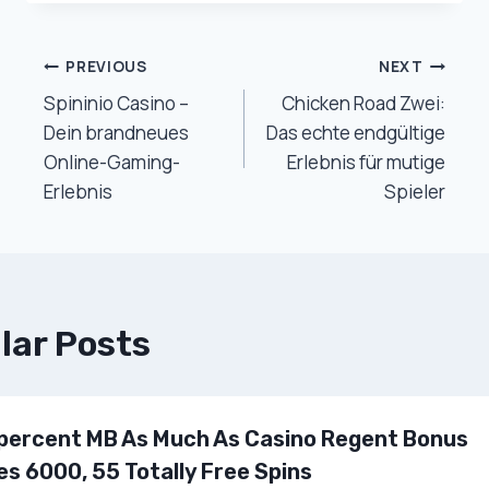
Post
PREVIOUS
NEXT
Spininio Casino –
Chicken Road Zwei:
Navigation
Dein brandneues
Das echte endgültige
Online-Gaming-
Erlebnis für mutige
Erlebnis
Spieler
lar Posts
percent MB As Much As Casino Regent Bonus
s 6000, 55 Totally Free Spins