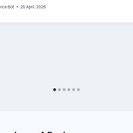
vice Bot
26 April, 2026