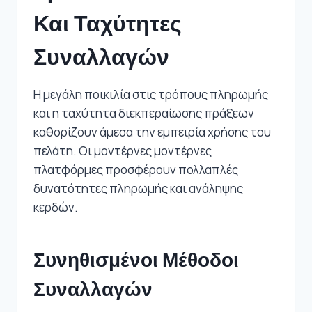
Και Ταχύτητες
Συναλλαγών
Η μεγάλη ποικιλία στις τρόπους πληρωμής
και η ταχύτητα διεκπεραίωσης πράξεων
καθορίζουν άμεσα την εμπειρία χρήσης του
πελάτη. Οι μοντέρνες μοντέρνες
πλατφόρμες προσφέρουν πολλαπλές
δυνατότητες πληρωμής και ανάληψης
κερδών.
Συνηθισμένοι Μέθοδοι
Συναλλαγών