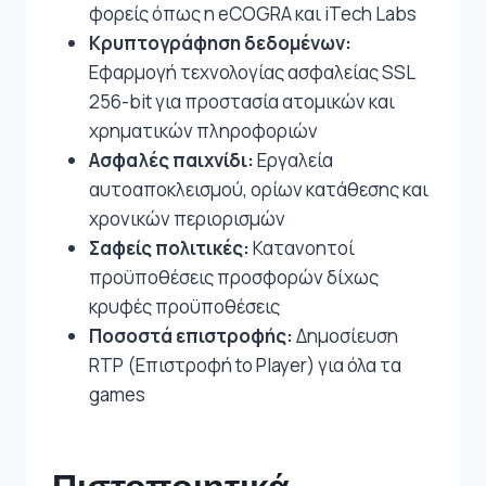
φορείς όπως η eCOGRA και iTech Labs
Κρυπτογράφηση δεδομένων:
Εφαρμογή τεχνολογίας ασφαλείας SSL
256-bit για προστασία ατομικών και
χρηματικών πληροφοριών
Ασφαλές παιχνίδι:
Εργαλεία
αυτοαποκλεισμού, ορίων κατάθεσης και
χρονικών περιορισμών
Σαφείς πολιτικές:
Κατανοητοί
προϋποθέσεις προσφορών δίχως
κρυφές προϋποθέσεις
Ποσοστά επιστροφής:
Δημοσίευση
RTP (Επιστροφή to Player) για όλα τα
games