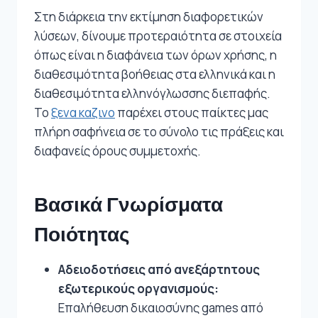
Στη διάρκεια την εκτίμηση διαφορετικών
λύσεων, δίνουμε προτεραιότητα σε στοιχεία
όπως είναι η διαφάνεια των όρων χρήσης, η
διαθεσιμότητα βοήθειας στα ελληνικά και η
διαθεσιμότητα ελληνόγλωσσης διεπαφής.
Το
ξενα καζινο
παρέχει στους παίκτες μας
πλήρη σαφήνεια σε το σύνολο τις πράξεις και
διαφανείς όρους συμμετοχής.
Βασικά Γνωρίσματα
Ποιότητας
Αδειοδοτήσεις από ανεξάρτητους
εξωτερικούς οργανισμούς:
Επαλήθευση δικαιοσύνης games από