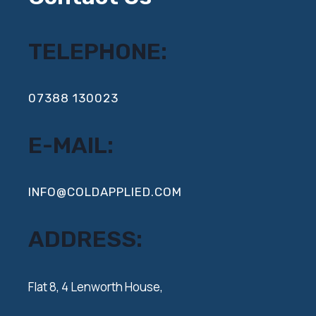
TELEPHONE:
‍07388 130023
E-MAIL:
INFO@COLDAPPLIED.COM
ADDRESS:
‍Flat 8, 4 Lenworth House,