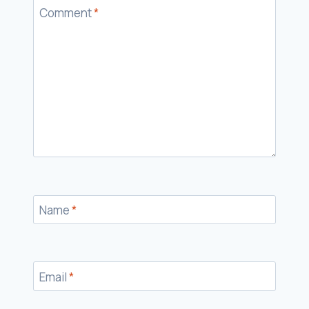
Comment
*
Name
*
Email
*