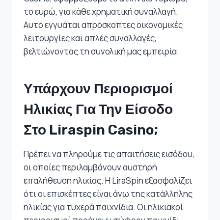
το ευρώ, για κάθε χρηματική συναλλαγή.
Αυτό εγγυάται απρόσκοπτες οικονομικές
λειτουργίες και απλές συναλλαγές,
βελτιώνοντας τη συνολική μας εμπειρία.
Υπάρχουν Περιορισμοί
Ηλικίας Για Την Είσοδο
Στο Liraspin Casino;
Πρέπει να πληρούμε τις απαιτήσεις εισόδου,
οι οποίες περιλαμβάνουν αυστηρή
επαλήθευση ηλικίας. Η LiraSpin εξασφαλίζει
ότι οι επισκέπτες είναι άνω της κατάλληλης
ηλικίας για τυχερά παιχνίδια. Οι ηλικιακοί