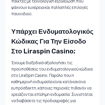
παίκτες με τεχνολογική εξοικείωση που
ψάχνουν ευχέρεια και πολλαπλές επιλογές
παιχνιδιού.
Υπάρχει Ενδυματολογικός
Κώδικας Για Την Είσοδο
Στο Liraspin Casino;
Έχουμε διεξοδικά αξιολογήσει τις
προϋποθέσεις του ενδυματολογικού κώδικα
στο LiraSpin Casino. Παρόλο που η
καθημερινή ενδυμασία είναι κατά κανόνα
ευπρόσδεκτη, κάποιες περιοχές πιθανόν να
χρειάζονται επίσημη ενδυμασία. Συνιστάται
να διαβάσετε τις προδιαγραφές για