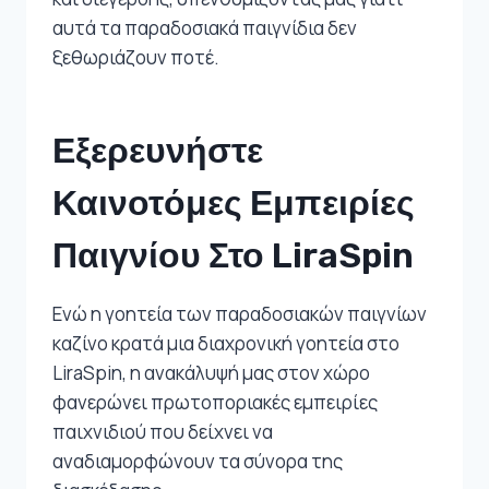
αυτά τα παραδοσιακά παιγνίδια δεν
ξεθωριάζουν ποτέ.
Εξερευνήστε
Καινοτόμες Εμπειρίες
Παιγνίου Στο LiraSpin
Ενώ η γοητεία των παραδοσιακών παιγνίων
καζίνο κρατά μια διαχρονική γοητεία στο
LiraSpin, η ανακάλυψή μας στον χώρο
φανερώνει πρωτοποριακές εμπειρίες
παιχνιδιού που δείχνει να
αναδιαμορφώνουν τα σύνορα της