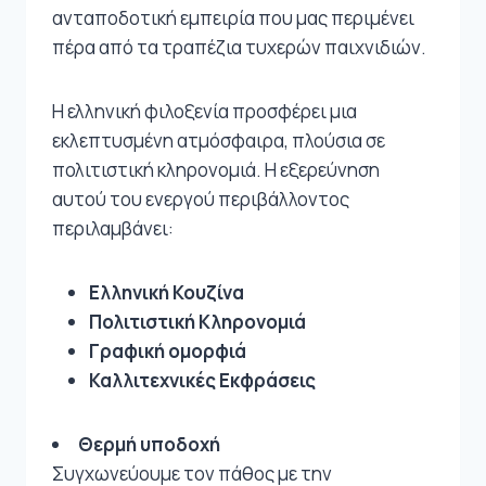
ανταποδοτική εμπειρία που μας περιμένει
πέρα από τα τραπέζια τυχερών παιχνιδιών.
Η ελληνική φιλοξενία προσφέρει μια
εκλεπτυσμένη ατμόσφαιρα, πλούσια σε
πολιτιστική κληρονομιά. Η εξερεύνηση
αυτού του ενεργού περιβάλλοντος
περιλαμβάνει:
Ελληνική Κουζίνα
Πολιτιστική Κληρονομιά
Γραφική ομορφιά
Καλλιτεχνικές Εκφράσεις
Θερμή υποδοχή
Συγχωνεύουμε τον πάθος με την