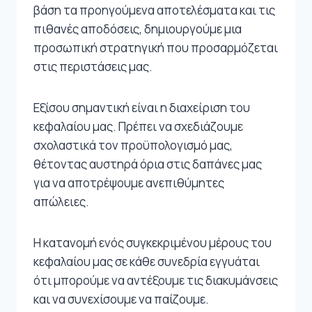
βάση τα προηγούμενα αποτελέσματα και τις
πιθανές αποδόσεις, δημιουργούμε μια
προσωπική στρατηγική που προσαρμόζεται
στις περιστάσεις μας.
Εξίσου σημαντική είναι η διαχείριση του
κεφαλαίου μας. Πρέπει να σχεδιάζουμε
σχολαστικά τον προϋπολογισμό μας,
θέτοντας αυστηρά όρια στις δαπάνες μας
για να αποτρέψουμε ανεπιθύμητες
απώλειες.
Η κατανομή ενός συγκεκριμένου μέρους του
κεφαλαίου μας σε κάθε συνεδρία εγγυάται
ότι μπορούμε να αντέξουμε τις διακυμάνσεις
και να συνεχίσουμε να παίζουμε.