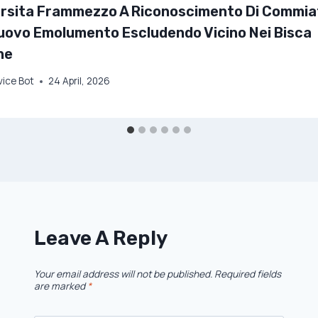
ersita Frammezzo A Riconoscimento Di Commia
uovo Emolumento Escludendo Vicino Nei Bisca
ne
vice Bot
24 April, 2026
Leave A Reply
Your email address will not be published.
Required fields
are marked
*