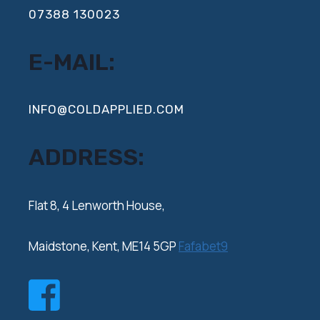
‍07388 130023
E-MAIL:
INFO@COLDAPPLIED.COM
ADDRESS:
‍Flat 8, 4 Lenworth House,
Maidstone, Kent, ME14 5GP
Fafabet9