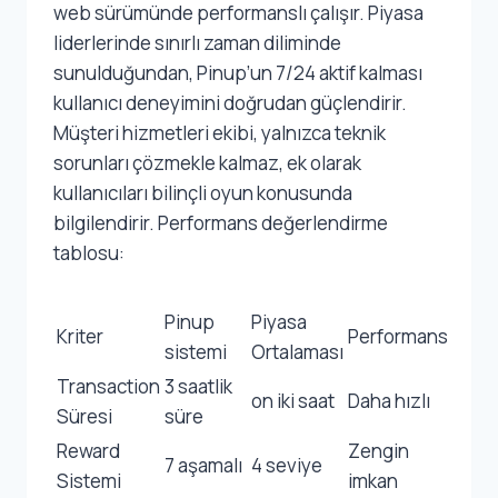
web sürümünde performanslı çalışır. Piyasa
liderlerinde sınırlı zaman diliminde
sunulduğundan, Pinup’un 7/24 aktif kalması
kullanıcı deneyimini doğrudan güçlendirir.
Müşteri hizmetleri ekibi, yalnızca teknik
sorunları çözmekle kalmaz, ek olarak
kullanıcıları bilinçli oyun konusunda
bilgilendirir. Performans değerlendirme
tablosu:
Pinup
Piyasa
Kriter
Performans
sistemi
Ortalaması
Transaction
3 saatlik
on iki saat
Daha hızlı
Süresi
süre
Reward
Zengin
7 aşamalı
4 seviye
Sistemi
imkan