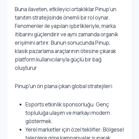
Buna ilaveten, etkileyici ortaklıklar Pinup’un
tanıtım stratejisinde önemli bir rol oynar.
Fenomenler ile yapılan işbirlikleriyle, marka
itibarını güçlendirir ve aynı zamanda organik
erişimini artırır. Bunun sonucunda Pinup,
klasik pazarlama araçlarının ötesine çıkarak
platform kullanıcılarıyla güçlü bir bağ
oluşturur
Pinup’un ön plana çıkan global stratejileri:
Esports etkinlik sponsorluğu: Genç
topluluğa ulaşım ve markayı modern
göstermek.
Yerel marketler için özel teklifler: Bölgesel
taleplere göre kampanyalar sunarak