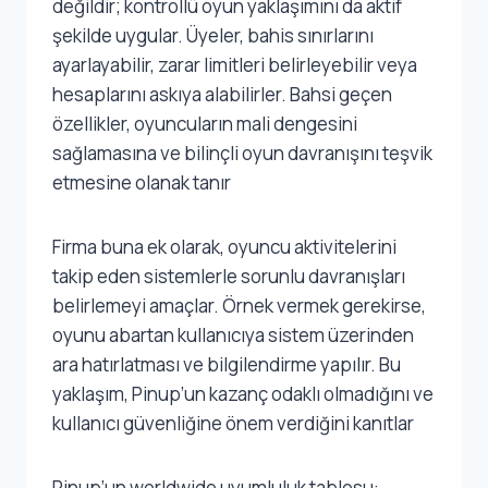
değildir; kontrollü oyun yaklaşımını da aktif
şekilde uygular. Üyeler, bahis sınırlarını
ayarlayabilir, zarar limitleri belirleyebilir veya
hesaplarını askıya alabilirler. Bahsi geçen
özellikler, oyuncuların mali dengesini
sağlamasına ve bilinçli oyun davranışını teşvik
etmesine olanak tanır
Firma buna ek olarak, oyuncu aktivitelerini
takip eden sistemlerle sorunlu davranışları
belirlemeyi amaçlar. Örnek vermek gerekirse,
oyunu abartan kullanıcıya sistem üzerinden
ara hatırlatması ve bilgilendirme yapılır. Bu
yaklaşım, Pinup’un kazanç odaklı olmadığını ve
kullanıcı güvenliğine önem verdiğini kanıtlar
Pinup’un worldwide uyumluluk tablosu: