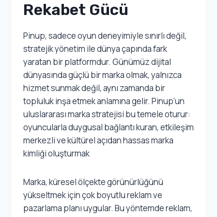
Rekabet Gücü
Pinup, sadece oyun deneyimiyle sınırlı değil,
stratejik yönetim ile dünya çapında fark
yaratan bir platformdur. Günümüz dijital
dünyasında güçlü bir marka olmak, yalnızca
hizmet sunmak değil, aynı zamanda bir
topluluk inşa etmek anlamına gelir. Pinup’un
uluslararası marka stratejisi bu temele oturur:
oyuncularla duygusal bağlantı kuran, etkileşim
merkezli ve kültürel açıdan hassas marka
kimliği oluşturmak
Marka, küresel ölçekte görünürlüğünü
yükseltmek için çok boyutlu reklam ve
pazarlama planı uygular. Bu yöntemde reklam,