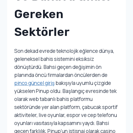
Gereken
Sektörler
Son dekad evrede teknolojik eğlence dünya,
geleneksel bahis sistemini eksiksiz
dönüştürdü. Bahsi geçen değişimin ön
planında öncü firmalardan öncülerden de
pinco güncel giriş
bakışıyla uyumlu çizgide
yükselen Pinup oldu. Başlangıç evresinde tek
olarak web tabanlı bahis platformu
sektöründe yer alan platform, çabucak sportif
aktiviteler, live oyunlar, espor ve cep telefonu
oyunları vasıtasıyla kapsamını yaydı. Bahsi
geçen farklılık, Pinup’un istisnai olarak casino