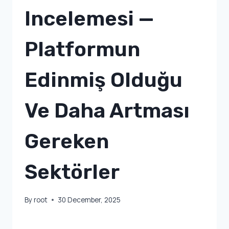
Incelemesi —
Platformun
Edinmiş Olduğu
Ve Daha Artması
Gereken
Sektörler
By
root
30 December, 2025