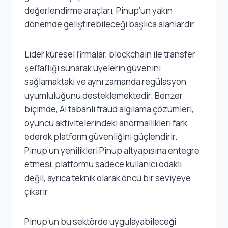
değerlendirme araçları, Pinup’un yakın
dönemde geliştirebileceği başlıca alanlardır
Lider küresel firmalar, blockchain ile transfer
şeffaflığı sunarak üyelerin güvenini
sağlamaktaki ve aynı zamanda regülasyon
uyumluluğunu desteklemektedir. Benzer
biçimde, AI tabanlı fraud algılama çözümleri,
oyuncu aktivitelerindeki anormallikleri fark
ederek platform güvenliğini güçlendirir.
Pinup’un yenilikleri Pinup altyapısına entegre
etmesi, platformu sadece kullanıcı odaklı
değil, ayrıca teknik olarak öncü bir seviyeye
çıkarır
Pinup’un bu sektörde uygulayabileceği