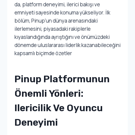
da, platform deneyimi, ilerici bakışı ve
emniyeti sayesinde konuma yükseliyor. İlk
bölüm, Pinup’un dünya arenasındaki
ilerlemesini, piyasadaki rakiplerle
kıyaslandığında ayrıştığını ve önümüzdeki
dönemde uluslararası liderlik kazanabileceğini
kapsamlı biçimde özetler
Pinup Platformunun
Önemli Yönleri:
Ilericilik Ve Oyuncu
Deneyimi