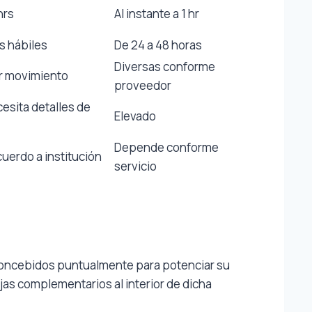
hrs
Al instante a 1 hr
as hábiles
De 24 a 48 horas
Diversas conforme
or movimiento
proveedor
esita detalles de
Elevado
Depende conforme
cuerdo a institución
servicio
 concebidos puntualmente para potenciar su
as complementarios al interior de dicha