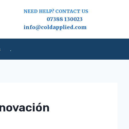
NEED HELP? CONTACT US
07388 130023
info@coldapplied.com
s
.
nnovación