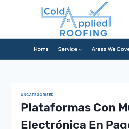
Skip
to
content
Home
Service
Areas We Cov
UNCATEGORIZED
Plataformas Con M
Electrónica En Pag