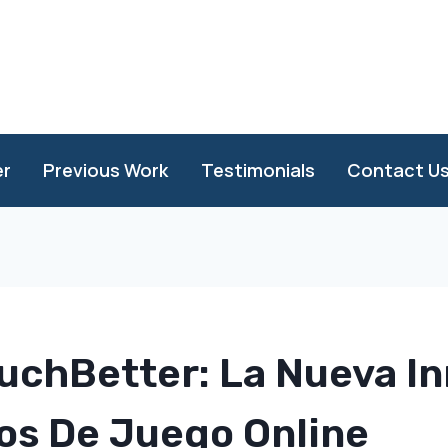
er
Previous Work
Testimonials
Contact U
uchBetter: La Nueva I
os De Juego Online