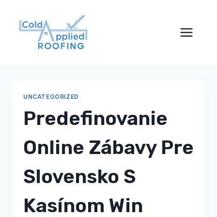
Skip
to
content
UNCATEGORIZED
Predefinovanie
Online Zábavy Pre
Slovensko S
Kasínom Win