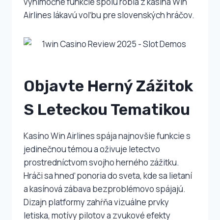
výnimočné funkcie spolu robia z kasína Win
Airlines lákavú voľbu pre slovenských hráčov.
Objavte Herný Zážitok
S Leteckou Tematikou
Kasíno Win Airlines spája najnovšie funkcie s
jedinečnou témou a oživuje letectvo
prostredníctvom svojho herného zážitku.
Hráči sa hneď ponoria do sveta, kde sa lietaní
a kasínová zábava bezproblémovo spájajú.
Dizajn platformy zahŕňa vizuálne prvky
letiska, motívy pilotov a zvukové efekty