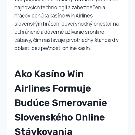
najnovších technológií a zabezpečenia
hráčov ponúka kasíno Win Airlines
slovenským hráčom dôveryhodný priestor na
ochránené a dôverné užívanie si online
zábavy, čím nastavuje prvotriedny štandard v
oblasti bezpečnosti online kasín.
Ako Kasíno Win
Airlines Formuje
Budúce Smerovanie
Slovenského Online
Stávkovania