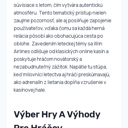
súvisiace s letom, čím vytvára autentickú
atmosféru. Tento tematický prístup nielen
zaujme pozornosť, ale aj posilňuje zapojenie
používateľov, vďaka čomu sa každá herná
relácia pôsobí ako obohacujúca cesta po
oblohe. Zavedením leteckej témy sa Win
Airlines odlišuje od klasických online kasín a
poskytuje hráčom novátorský a
nezabudnuteľný zážitok. Napätie tu stúpa,
keď milovníci letectva aj hráči preskúmavajú,
ako adrenalín z lietania dopĺňa vzrušenie v
kasínovej hale.
Výber Hry A Výhody