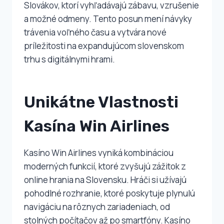
Slovákov, ktorí vyhľadávajú zábavu, vzrušenie
a možné odmeny. Tento posun mení návyky
trávenia voľného času a vytvára nové
príležitosti na expandujúcom slovenskom
trhu s digitálnymi hrami.
Unikátne Vlastnosti
Kasína Win Airlines
Kasíno Win Airlines vyniká kombináciou
moderných funkcií, ktoré zvyšujú zážitok z
online hrania na Slovensku. Hráči si užívajú
pohodlné rozhranie, ktoré poskytuje plynulú
navigáciu na rôznych zariadeniach, od
stolných počítačov až po smartfóny. Kasíno