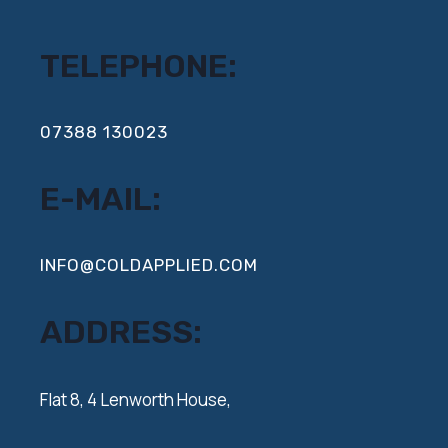
TELEPHONE:
‍07388 130023
E-MAIL:
INFO@COLDAPPLIED.COM
ADDRESS:
‍Flat 8, 4 Lenworth House,